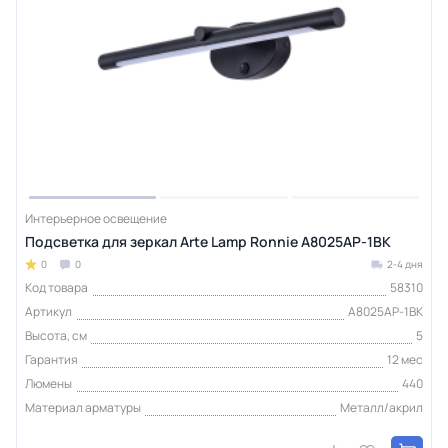
Интерьерное освещение
Подсветка для зеркал Arte Lamp Ronnie A8025AP-1BK
0
0
2-4 дня
Код товара
58310
Артикул
A8025AP-1BK
Высота, см
5
Гарантия
12 мес
Люмены
440
Материал арматуры
Металл/акрил