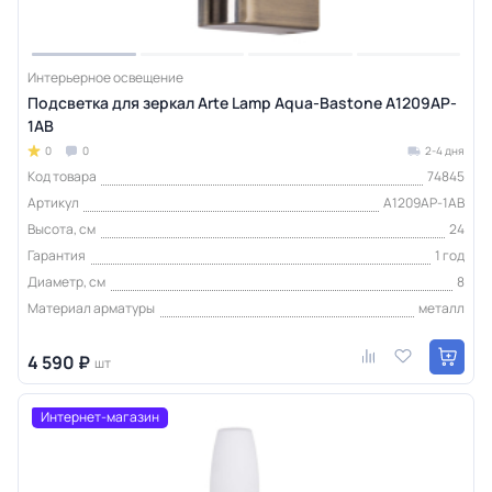
Интерьерное освещение
Подсветка для зеркал Arte Lamp Aqua-Bastone A1209AP-
1AB
0
0
2-4 дня
Код товара
74845
Артикул
A1209AP-1AB
Высота, см
24
Гарантия
1 год
Диаметр, см
8
Материал арматуры
металл
4 590 ₽
шт
Интернет-магазин