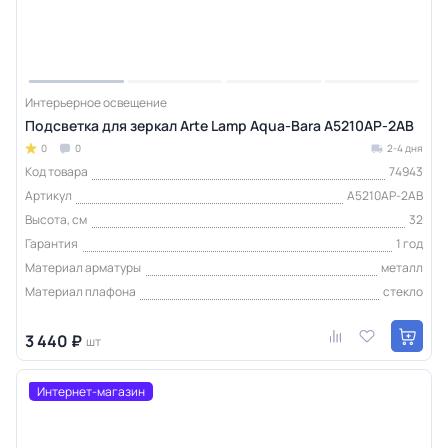
Интерьерное освещение
Подсветка для зеркал Arte Lamp Aqua-Bara A5210AP-2AB
0
0
2-4 дня
Код товара
74943
Артикул
A5210AP-2AB
Высота, см
32
Гарантия
1 год
Материал арматуры
металл
Материал плафона
стекло
3 440 ₽
шт
Интернет-магазин