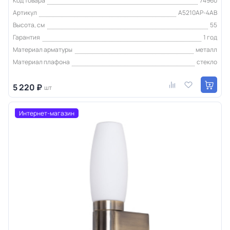
Код товара
74960
Артикул
A5210AP-4AB
Высота, см
55
Гарантия
1 год
Материал арматуры
металл
Материал плафона
стекло
5 220 ₽
шт
Интернет-магазин