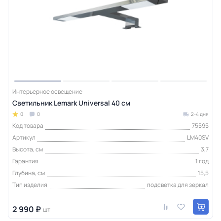
Интерьерное освещение
Светильник Lemark Universal 40 см
0
0
2-4 дня
Код товара
75595
Артикул
LM40SV
Высота, см
3,7
Гарантия
1 год
Глубина, см
15,5
Тип изделия
подсветка для зеркал
2 990 ₽
шт