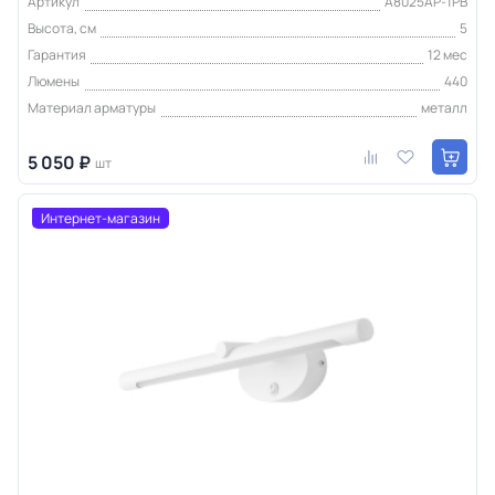
Артикул
A8025AP-1PB
Высота, см
5
Гарантия
12 мес
Люмены
440
Материал арматуры
металл
5 050 ₽
шт
Интернет-магазин