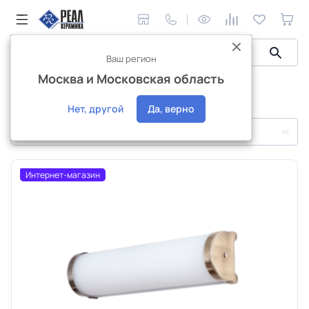
Ваш регион
Москва и Московская область
Интерьерное освещение
Подсветка для зеркал
Подсветка для зеркал
Нет, другой
Да, верно
По популярности
Интернет-магазин