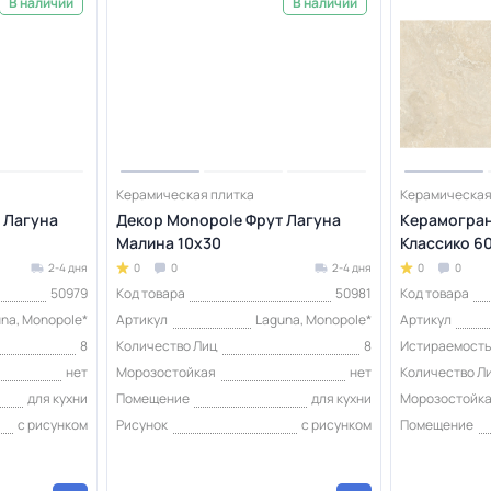
В наличии
В наличии
Керамическая плитка
Керамическая
 Лагуна
Декор Monopole Фрут Лагуна
Керамогран
Малина 10x30
Классико 60
2-4 дня
0
0
2-4 дня
0
0
50979
Код товара
50981
Код товара
na, Monopole*
Артикул
Laguna, Monopole*
Артикул
8
Количество Лиц
8
Истираемость 
нет
Морозостойкая
нет
Количество Л
для кухни
Помещение
для кухни
Морозостойк
с рисунком
Рисунок
с рисунком
Помещение