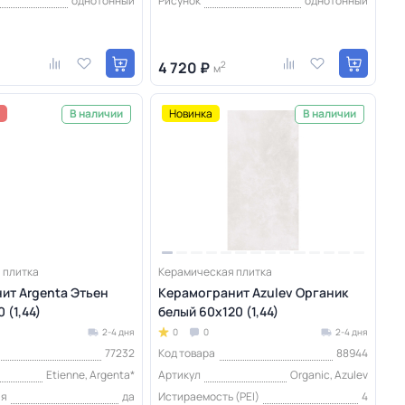
однотонный
Рисунок
однотонный
4 720 ₽
2
м
Новинка
В наличии
В наличии
 плитка
Керамическая плитка
ит Argenta Этьен
Керамогранит Azulev Органик
 (1,44)
белый 60x120 (1,44)
2-4 дня
0
0
2-4 дня
77232
Код товара
88944
Etienne, Argenta*
Артикул
Organic, Azulev
ая
да
Истираемость (PEI)
4