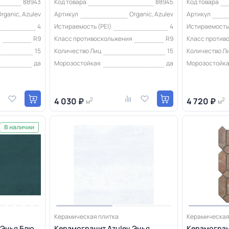
88943
Код товара
88945
Код товара
rganic, Azulev
Артикул
Organic, Azulev
Артикул
4
Истираемость (PEI)
4
Истираемость 
я
R9
Класс противоскольжения
R9
Класс против
15
Количество Лиц
15
Количество Л
да
Морозостойкая
да
Морозостойк
4 030 ₽
2
4 720 ₽
2
м
м
В наличии
Керамическая плитка
Керамическая
 Энья Блю
Керамогранит Azulev Энья
Керамограни