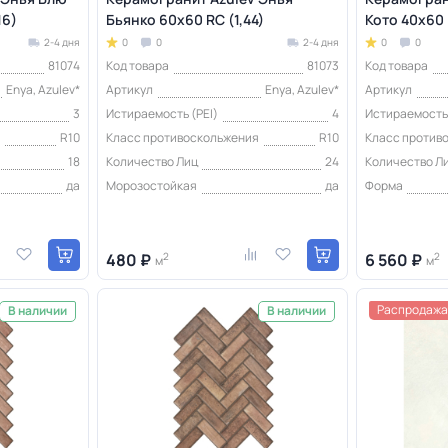
16)
Бьянко 60x60 RС (1,44)
Кото 40x60 
2-4 дня
0
0
2-4 дня
0
0
81074
Код товара
81073
Код товара
Enya, Azulev*
Артикул
Enya, Azulev*
Артикул
3
Истираемость (PEI)
4
Истираемость 
я
R10
Класс противоскольжения
R10
Класс против
18
Количество Лиц
24
Количество Л
да
Морозостойкая
да
Форма
480 ₽
2
6 560 ₽
2
м
м
Распродажа
В наличии
В наличии