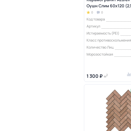
Оушн Слим 60x120 (2,
0
0
Код товара
Артикул
Истираемость (PEI)
Класс противоскольжени
Количество Лиц
Морозостойкая
1 300 ₽
2
м