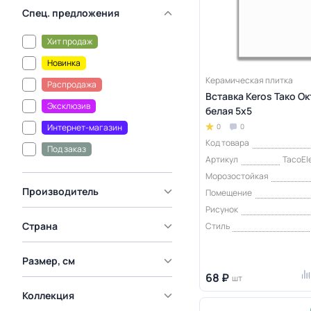
Спец. предложения
Хит продаж
Новинка
Керамическая плитка
Распродажа
Вставка Keros Тако О
Эксклюзив
белая 5x5
Интернет-магазин
0
0
Код товара
Под заказ
Артикул
TacoEl
Морозостойкая
Производитель
Помещение
Рисунок
Страна
Стиль
Размер, см
68 ₽
шт
Коллекция