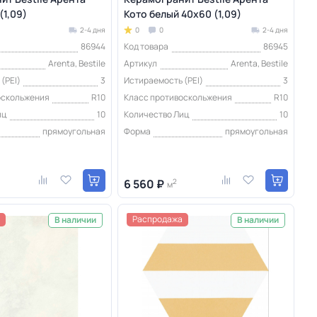
(1,09)
Кото белый 40x60 (1,09)
2-4 дня
0
0
2-4 дня
86944
Код товара
86945
Arenta, Bestile
Артикул
Arenta, Bestile
(PEI)
3
Истираемость (PEI)
3
оскольжения
R10
Класс противоскольжения
R10
иц
10
Количество Лиц
10
прямоугольная
Форма
прямоугольная
6 560 ₽
2
м
Распродажа
В наличии
В наличии