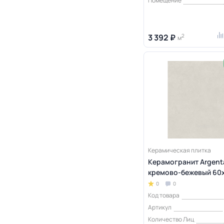
Помещение
3 392 ₽
2
м
Керамическая плитка
Керамогранит Argent
кремово-бежевый 60x6
0
0
Код товара
Артикул
Количество Лиц