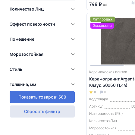
749 ₽
шт
Количество Лиц
Хит продаж
Эффект поверхности
Эксклюзив
Помещение
Морозостойкая
Стиль
Керамическая плитка
Керамогранит Argent
Толщина, мм
Клауд 60x60 (1,44)
0
0
Показать товаров: 569
Код товара
Артикул
Do
Сбросить фильтр
Истираемость (PEI)
Количество Лиц
Морозостойкая