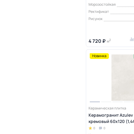
Морозостойкая
Ректификат
Рисунок
4 720 ₽
2
м
Новинка
Керамическая плитка
Керамогранит Azulev
кремовый 60x120 (1,4
0
0