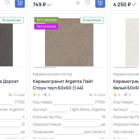
749 ₽
4 250 ₽
2
шт
м
Хит продаж
В наличии
В наличии
Эксклюзив
Керамическая плитка
Керамическая
a Дорсет
Керамогранит Argenta Лайт
Керамогран
Стоун тауп 60x60 (1,44)
белый 60x60
2-4 дня
0
0
2-4 дня
0
0
77032
Код товара
77004
Код товара
rset, Argenta*
Артикул
Light Stone, Argenta
Артикул
4
Количество Лиц
18
Количество Л
12
Морозостойкая
да
Морозостойк
да
Помещение
для туалета
Ректификат