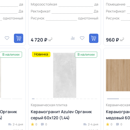
да
Морозостойкая
да
Помещение
Да
Ректификат
Да
Ректификат
однотонный
Рисунок
однотонный
Рисунок
4 720 ₽
2
960 ₽
2
м
м
Новинка
В наличии
В наличии
Керамическая плитка
Керамическая
 Органик
Керамогранит Azulev Органик
Керамогран
4)
серый 60x120 (1,44)
медовый 60x
2-4 дня
0
0
2-4 дня
0
0