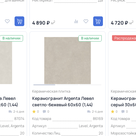
для ванной
Ректификат
Да
Рисунок
4 890 ₽
2
4 720 ₽
2
м
м
Распродажа
В наличии
В наличии
Керамическая плитка
Керамическая
a Левел
Керамогранит Argenta Левел
Керамогран
0 (1,44)
светло-бежевый 60x60 (1,44)
серый 30x60
2-4 дня
0
0
2-4 дня
0
0
87074
Код товара
86169
Код товара
Level, Argenta
Артикул
Level, Argenta
Артикул
20
Количество Лиц
20
Морозостойк