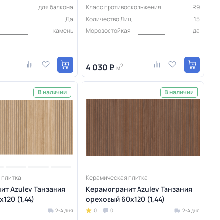
для балкона
Класс противоскольжения
R9
Да
Количество Лиц
15
камень
Морозостойкая
да
4 030 ₽
2
м
В наличии
В наличии
 плитка
Керамическая плитка
ит Azulev Танзания
Керамогранит Azulev Танзания
120 (1,44)
ореховый 60x120 (1,44)
2-4 дня
0
0
2-4 дня