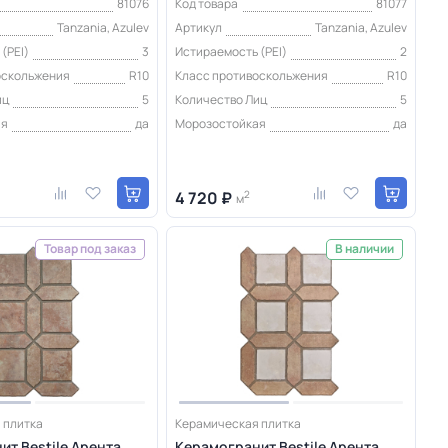
81076
Код товара
81077
Tanzania, Azulev
Артикул
Tanzania, Azulev
(PEI)
3
Истираемость (PEI)
2
оскольжения
R10
Класс противоскольжения
R10
иц
5
Количество Лиц
5
ая
да
Морозостойкая
да
4 720 ₽
2
м
Товар под заказ
В наличии
 плитка
Керамическая плитка
т Bestile Арента
Керамогранит Bestile Арента