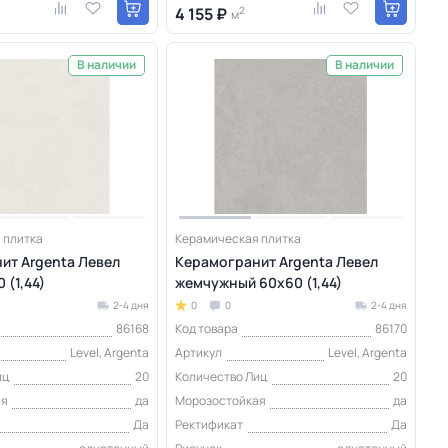
4 155 ₽
2
м
В наличии
В наличии
 плитка
Керамическая плитка
ит Argenta Левел
Керамогранит Argenta Левел
 (1,44)
жемчужный 60x60 (1,44)
2-4 дня
0
0
2-4 дня
86168
Код товара
86170
Level, Argenta
Артикул
Level, Argenta
иц
20
Количество Лиц
20
ая
да
Морозостойкая
да
Да
Ректификат
Да