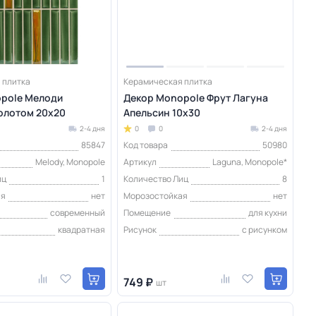
 плитка
Керамическая плитка
pole Мелоди
Декор Monopole Фрут Лагуна
золотом 20x20
Апельсин 10x30
2-4 дня
0
0
2-4 дня
85847
Код товара
50980
Melody, Monopole
Артикул
Laguna, Monopole*
иц
1
Количество Лиц
8
ая
нет
Морозостойкая
нет
современный
Помещение
для кухни
квадратная
Рисунок
с рисунком
749 ₽
шт