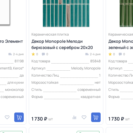
Керамическая плитка
Керамическая
кто Элемент
Декор Monopole Мелоди
Декор Mono
бирюзовый с серебром 20x20
зеленый с 
2-4 дня
0
0
2-4 дня
0
0
81198
Код товара
85848
Код товара
ementB, Keros*
Артикул
Melody, Monopole
Артикул
да
Количество Лиц
1
Количество Л
для кухни
Морозостойкая
нет
Морозостойк
моноколор
Стиль
современный
Стиль
современный
Форма
квадратная
Форма
1 730 ₽
1 730 ₽
шт
шт