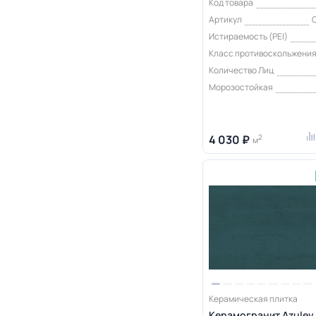
Код товара
Артикул
O
Истираемость (PEI)
Класс противоскольжени
Количество Лиц
Морозостойкая
4 030 ₽
2
м
Керамическая плитка
Керамогранит Azulev