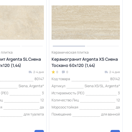
 плитка
Керамическая плитка
ит Argenta SL Сиена
Керамогранит Argenta XS Сиена
x120 (1,44)
Тоскано 60x120 (1,44)
2-4 дня
0
0
2-4 дня
80147
Код товара
80142
Siena, Argenta*
Артикул
Siena XS/SL, Argenta*
(PEI)
3
Истираемость (PEI)
3
иц
12
Количество Лиц
12
ая
да
Морозостойкая
да
для туалета
Помещение
для ванной