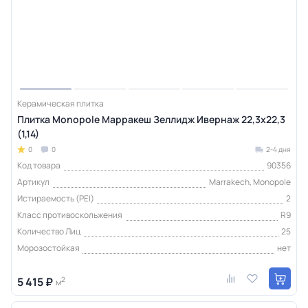
Керамическая плитка
Плитка Monopole Марракеш Зеллидж Ивернаж 22,3x22,3
(1,14)
0
0
2-4 дня
Код товара
90356
Артикул
Marrakech, Monopole
Истираемость (PEI)
2
Класс противоскольжения
R9
Количество Лиц
25
Морозостойкая
нет
5 415 ₽
2
м