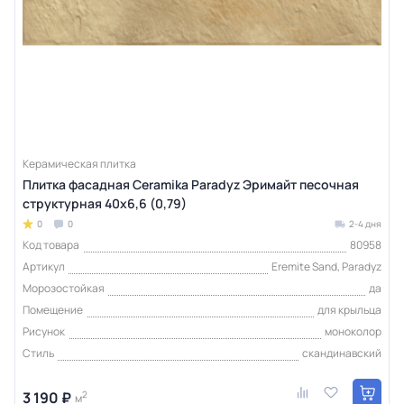
Керамическая плитка
Плитка фасадная Ceramika Paradyz Эримайт песочная
структурная 40x6,6 (0,79)
0
0
2-4 дня
Код товара
80958
Артикул
Eremite Sand, Paradyz
Морозостойкая
да
Помещение
для крыльца
Рисунок
моноколор
Стиль
скандинавский
3 190 ₽
2
м