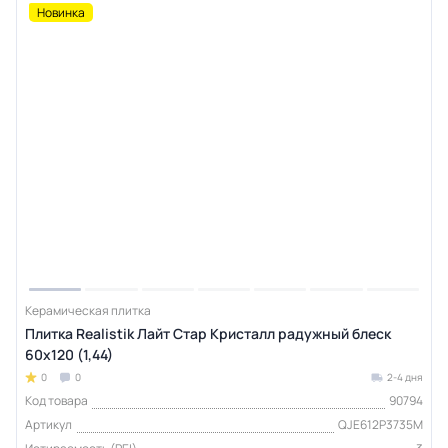
Новинка
Керамическая плитка
Плитка Realistik Лайт Стар Кристалл радужный блеск
60x120 (1,44)
0
0
2-4 дня
Код товара
90794
Артикул
QJE612P3735M