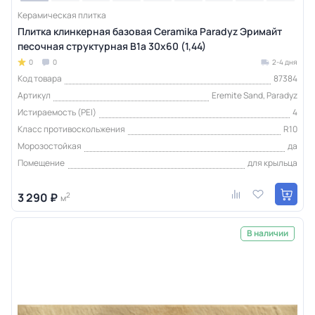
Керамическая плитка
Плитка клинкерная базовая Ceramika Paradyz Эримайт
песочная структурная B1a 30x60 (1,44)
0
0
2-4 дня
Код товара
87384
Артикул
Eremite Sand, Paradyz
Истираемость (PEI)
4
Класс противоскольжения
R10
Морозостойкая
да
Помещение
для крыльца
3 290 ₽
2
м
В наличии