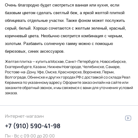
Очень благородно будет смотреться ванная или кухня, если
базовым цветом сделать светлый беж, а яркой желтой плиткой
облицевать отдельные участки. Также фоном может послужить
серый, белый. Хорошо сочетаются с желтым зеленый, красный,
коричневый цвета. Необычно смотрится комбинация с черным,
золотым. Разбавить солнечную гамму можно с помощью
бирюзовых, синих аксессуаров.
Желтая плитка — купить в Москве, Санкт-Петербурге, Новосибирске,
Екатеринбурге, Казани, Нижнем Новгороде, Челябинске, Самаре,
Ростове-на-Дону, Уфе, Омске, Красноярске, Воронеже, Перми,
Волгограде, Обнинске и других городах РФ с доставкой со склада Реал
Керамика по указанному адресу. Оформите заказ онлайн на сайте или
закажите обратный звонок, и мы свяжемся с вами для уточнения условий
заказа.
Интернет-магазин
+7 (910) 590-41-98
Пн - Вс с 09:00 до 20:00