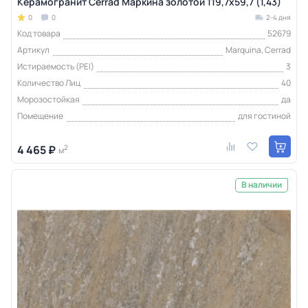
Керамогранит Cerrad Маркина золотой 119,7x59,7 (1,43)
0
0
2-4 дня
Код товара
52679
Артикул
Marquina, Cerrad
Истираемость (PEI)
3
Количество Лиц
40
Морозостойкая
да
Помещение
для гостиной
4 465 ₽
2
м
В наличии