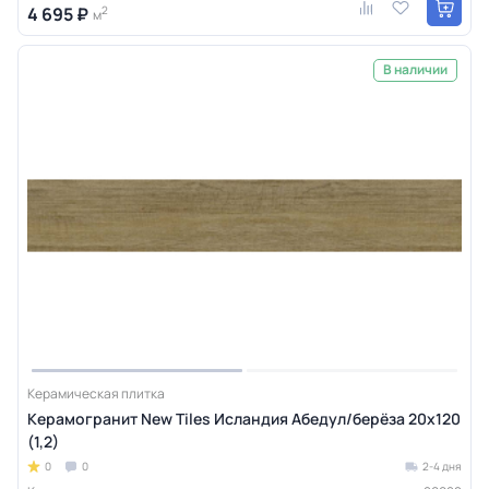
4 695 ₽
2
м
В наличии
Керамическая плитка
Керамогранит New Tiles Исландия Абедул/берёза 20x120
(1,2)
0
0
2-4 дня