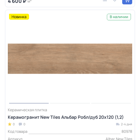
4 600 ₽
м
Новинка
В наличии
Керамическая плитка
Керамогранит New Tiles Альбар Робл/дуб 20x120 (1,2)
0
0
2-4 дня
Код товара
80978
Артикул
Albar, New Tiles