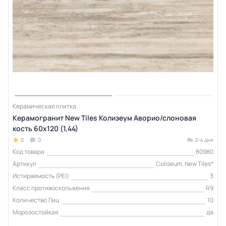
Керамическая плитка
Керамогранит New Tiles Колизеум Аворио/слоновая
кость 60x120 (1,44)
0
0
2-4 дня
Код товара
80980
Артикул
Coliseum, New Tiles*
Истираемость (PEI)
3
Класс противоскольжения
R9
Количество Лиц
10
Морозостойкая
да