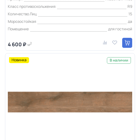
Класс противоскольжения
R9
Количество Лиц
15
Морозостойкая
да
Помещение
для гостиной
4 600 ₽
2
м
Новинка
В наличии