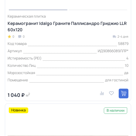
Керамическая плитка
Керамогранит Idalgo Граните Паллисандро Гриджио LLR
60x120
0
0
2-4 дня
Код товара
58879
Артикул
ИД9086б089ЛЛР*
Истираемость (PEI)
4
Количество Лиц
10
Морозостойкая
да
Помещение
для гостиной
1 040 ₽
2
м
Новинка
В наличии