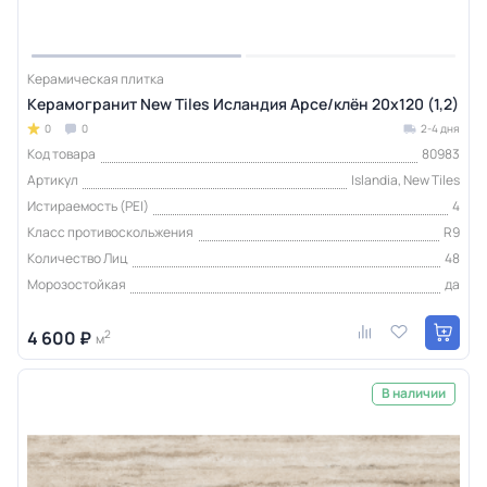
Керамическая плитка
Керамогранит New Tiles Исландия Арсе/клён 20x120 (1,2)
0
0
2-4 дня
Код товара
80983
Артикул
Islandia, New Tiles
Истираемость (PEI)
4
Класс противоскольжения
R9
Количество Лиц
48
Морозостойкая
да
4 600 ₽
2
м
В наличии