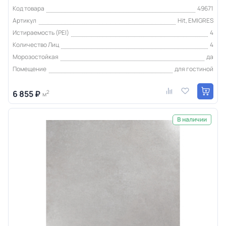
Код товара
49671
Артикул
Hit, EMIGRES
Истираемость (PEI)
4
Количество Лиц
4
Морозостойкая
да
Помещение
для гостиной
6 855 ₽
2
м
В наличии