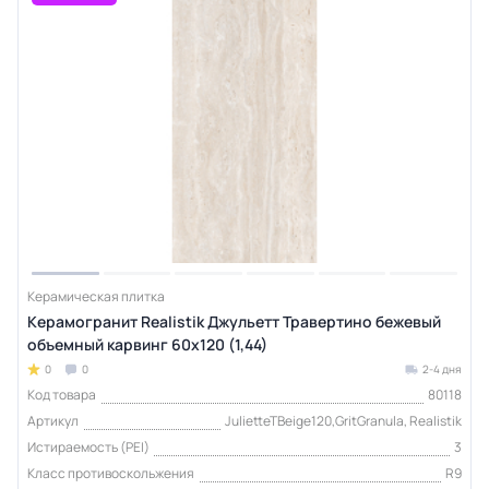
Керамическая плитка
Керамогранит Realistik Джульетт Травертино бежевый
объемный карвинг 60x120 (1,44)
0
0
2-4 дня
Код товара
80118
Артикул
JulietteTBeige120,GritGranula, Realistik
Истираемость (PEI)
3
Класс противоскольжения
R9