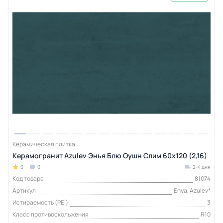
Керамическая плитка
Керамогранит Azulev Энья Блю Оушн Слим 60x120 (2,16)
0
0
2-4 дня
Код товара
81074
Артикул
Enya, Azulev*
Истираемость (PEI)
3
Класс противоскольжения
R10