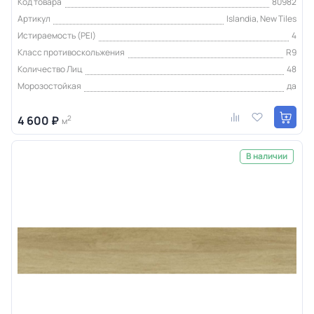
Код товара
80982
Артикул
Islandia, New Tiles
Истираемость (PEI)
4
Класс противоскольжения
R9
Количество Лиц
48
Морозостойкая
да
4 600 ₽
2
м
В наличии