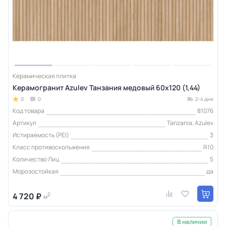
Керамическая плитка
Керамогранит Azulev Танзания медовый 60x120 (1,44)
0
0
2-4 дня
Код товара
81076
Артикул
Tanzania, Azulev
Истираемость (PEI)
3
Класс противоскольжения
R10
Количество Лиц
5
Морозостойкая
да
4 720 ₽
2
м
В наличии