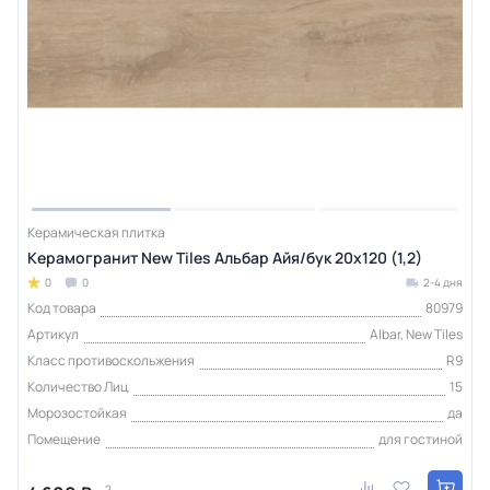
Керамическая плитка
Керамогранит New Tiles Альбар Айя/бук 20x120 (1,2)
0
0
2-4 дня
Код товара
80979
Артикул
Albar, New Tiles
Класс противоскольжения
R9
Количество Лиц
15
Морозостойкая
да
Помещение
для гостиной
2