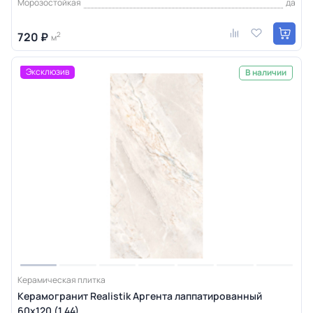
Морозостойкая
да
720 ₽
2
м
Эксклюзив
В наличии
Керамическая плитка
Керамогранит Realistik Аргента лаппатированный
60х120 (1,44)