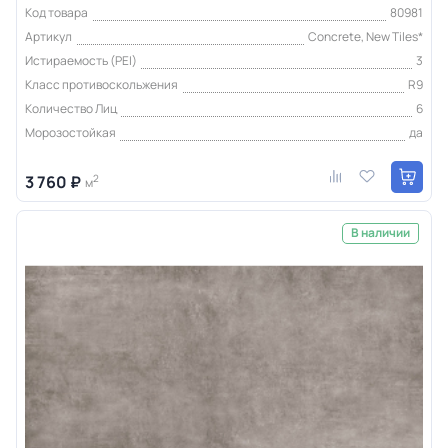
Код товара
80981
Артикул
Concrete, New Tiles*
Истираемость (PEI)
3
Класс противоскольжения
R9
Количество Лиц
6
Морозостойкая
да
3 760 ₽
2
м
В наличии