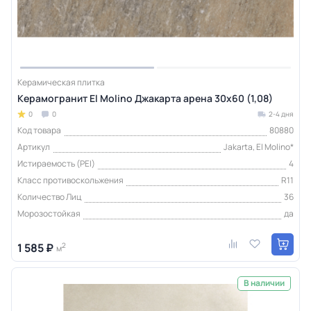
Керамическая плитка
Керамогранит El Molino Джакарта арена 30x60 (1,08)
0
0
2-4 дня
Код товара
80880
Артикул
Jakarta, El Molino*
Истираемость (PEI)
4
Класс противоскольжения
R11
Количество Лиц
36
Морозостойкая
да
1 585 ₽
2
м
В наличии