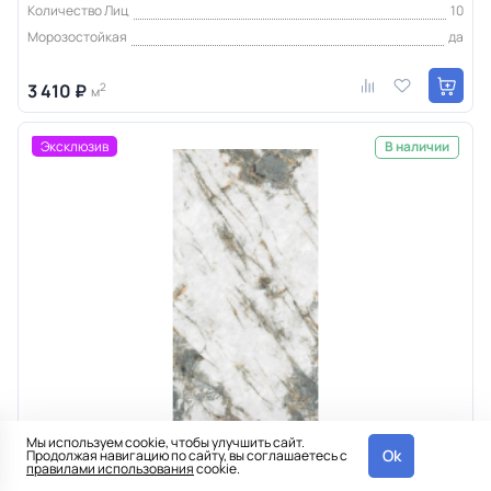
Количество Лиц
10
Морозостойкая
да
3 410 ₽
2
м
Эксклюзив
В наличии
Мы используем cookie, чтобы улучшить сайт.
Ok
Продолжая навигацию по сайту, вы соглашаетесь с
правилами использования
cookie.
Керамическая плитка