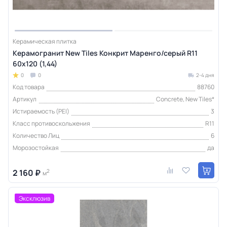
Керамическая плитка
Керамогранит New Tiles Конкрит Маренго/серый R11
60x120 (1,44)
0
0
2-4 дня
Код товара
88760
Артикул
Concrete, New Tiles*
Истираемость (PEI)
3
Класс противоскольжения
R11
Количество Лиц
6
Морозостойкая
да
2 160 ₽
2
м
Эксклюзив