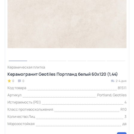
Керамическая плитка
Керамогранит Geotiles Портланд белый 60x120 (1,44)
0
0
2-4 дня
Код товара
81511
Артикул
Portland, Geotiles
Истираемость (PEI)
4
Класс противоскольжения
R10
Количество Лиц
3
Морозостойкая
да