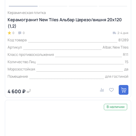
Керамическая плитка
Керамогранит New Tiles Альбар Церезо/вишня 20x120
(1,2)
0
0
2-4 дня
Код товара
81289
Артикул
Albar, New Tiles
Класс противоскольжения
R11
Количество Лиц
15
Морозостойкая
да
Помещение
для гостиной
4 600 ₽
2
м
В наличии