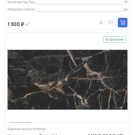
Количество Лиц
18
Морозостойкая
да
1 300 ₽
2
м
В наличии
Керамическая плитка