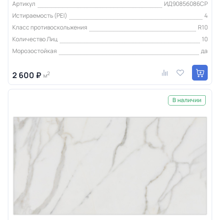
Артикул
ИД9085б086СР
Истираемость (PEI)
4
Класс противоскольжения
R10
Количество Лиц
10
Морозостойкая
да
2 600 ₽
2
м
В наличии