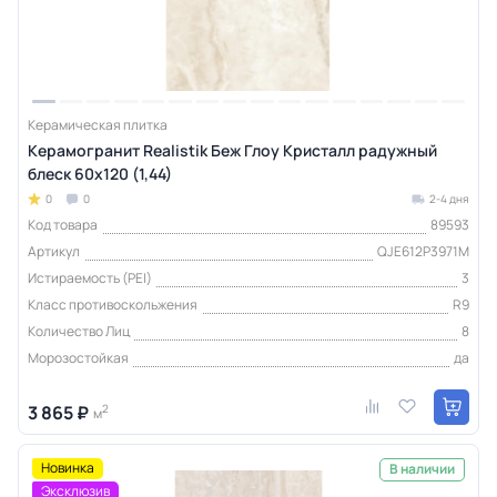
Керамическая плитка
Керамогранит Realistik Беж Глоу Кристалл радужный
блеск 60x120 (1,44)
0
0
2-4 дня
Код товара
89593
Артикул
QJE612P3971M
Истираемость (PEI)
3
Класс противоскольжения
R9
Количество Лиц
8
Морозостойкая
да
3 865 ₽
2
м
Новинка
В наличии
Эксклюзив