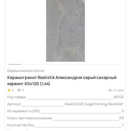
Керамическая плитка
Керамогранит Realistik Александрия серый сахарный
карвинг 60x120 (1,44)
0
0
2-4 дня
Код товара
80103
Артикул
AlexGris120, SugarCarving, Realistik*
Истираемость (PEI)
3
Класс противоскольжения
R9
Количество Лиц
7