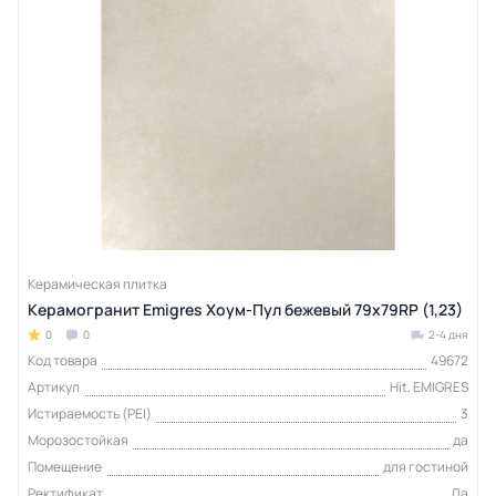
Керамическая плитка
Керамогранит Emigres Хоум-Пул бежевый 79x79RP (1,23)
0
0
2-4 дня
Код товара
49672
Артикул
Hit, EMIGRES
Истираемость (PEI)
3
Морозостойкая
да
Помещение
для гостиной
Ректификат
Да