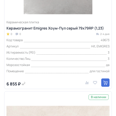
Керамическая плитка
Керамогранит Emigres Хоум-Пул серый 79x79RP (1,23)
0
0
2-4 дня
Код товара
49673
Артикул
Hit, EMIGRES
Истираемость (PEI)
3
Количество Лиц
3
Морозостойкая
да
Помещение
для гостиной
6 855 ₽
2
м
В наличии