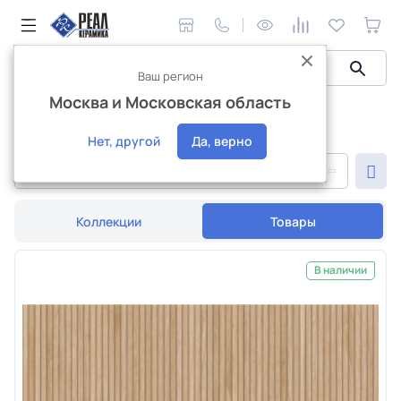
Ваш регион
Москва и Московская область
Керамическая плитка
Плитка для гостиной
Плитка для гостиной
Нет, другой
Да, верно
По популярности
Коллекции
Товары
В наличии