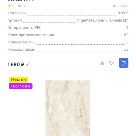
0
0
2-4 дня
Код товара
82066
Артикул
Argenta120,Grenulla,Realistik*
Истираемость (PEI)
3
Класс противоскольжения
R9
Количество Лиц
6
Морозостойкая
да
1 680 ₽
2
м
Новинка
Эксклюзив