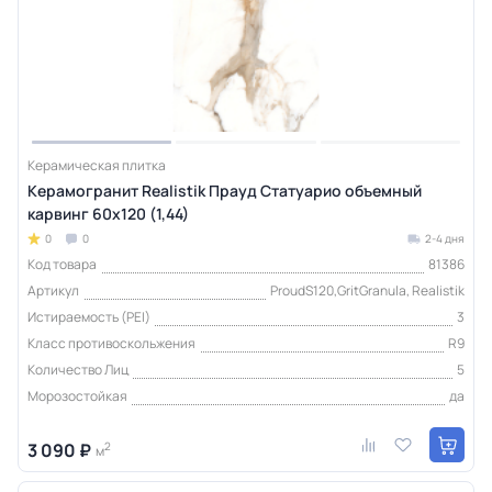
Керамическая плитка
Керамогранит Realistik Прауд Статуарио объемный
карвинг 60x120 (1,44)
0
0
2-4 дня
Код товара
81386
Артикул
ProudS120,GritGranula, Realistik
Истираемость (PEI)
3
Класс противоскольжения
R9
Количество Лиц
5
Морозостойкая
да
3 090 ₽
2
м