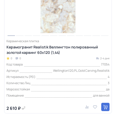
Керамическая плитка
Керамогранит Realistik Веллингтон полированный
золотой карвинг 60x120 (1,44)
0
0
2-4 дня
Код товара
77054
Артикул
Wellington120,PL,Gold Carving,Realistik
Истираемость (PEI)
4
Количество Лиц
3
Морозостойкая
да
Помещение
для ванной
2 610 ₽
2
м