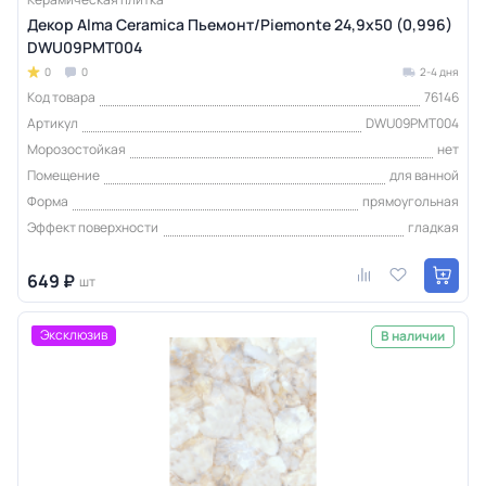
Декор Alma Ceramica Пьемонт/Piemonte 24,9х50 (0,996)
DWU09PMT004
0
0
2-4 дня
Код товара
76146
Артикул
DWU09PMT004
Морозостойкая
нет
Помещение
для ванной
Форма
прямоугольная
Эффект поверхности
гладкая
649 ₽
шт
Эксклюзив
В наличии