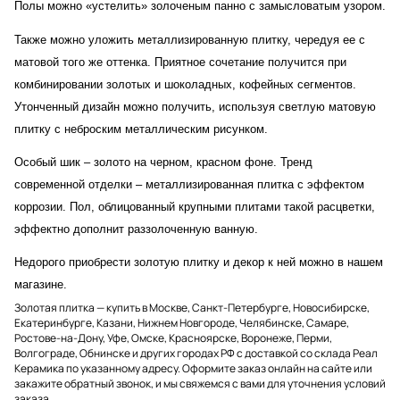
Полы можно «устелить» золоченым панно с замысловатым узором.
Также можно уложить металлизированную плитку, чередуя ее с
матовой того же оттенка. Приятное сочетание получится при
комбинировании золотых и шоколадных, кофейных сегментов.
Утонченный дизайн можно получить, используя светлую матовую
плитку с неброским металлическим рисунком.
Особый шик – золото на черном, красном фоне. Тренд
современной отделки – металлизированная плитка с эффектом
коррозии. Пол, облицованный крупными плитами такой расцветки,
эффектно дополнит раззолоченную ванную.
Недорого приобрести золотую плитку и декор к ней можно в нашем
магазине.
Золотая плитка — купить в Москве, Санкт-Петербурге, Новосибирске,
Екатеринбурге, Казани, Нижнем Новгороде, Челябинске, Самаре,
Ростове-на-Дону, Уфе, Омске, Красноярске, Воронеже, Перми,
Волгограде, Обнинске и других городах РФ с доставкой со склада Реал
Керамика по указанному адресу. Оформите заказ онлайн на сайте или
закажите обратный звонок, и мы свяжемся с вами для уточнения условий
заказа.