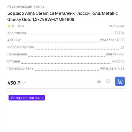
Керамическая плитка
Бордюр Alma Ceramica Металлик Глосси Голд/Metallic
Glossy Gold 1,2х74 BWM71MET808
0
0
2-4 дня
Код товара
76404
Артикул
BWM71MET808
Морозостойкая
да
Помещение
для ванной
Страна
Россия
Производитель
Alma Ceramica
430 ₽
шт
Интернет-магазин