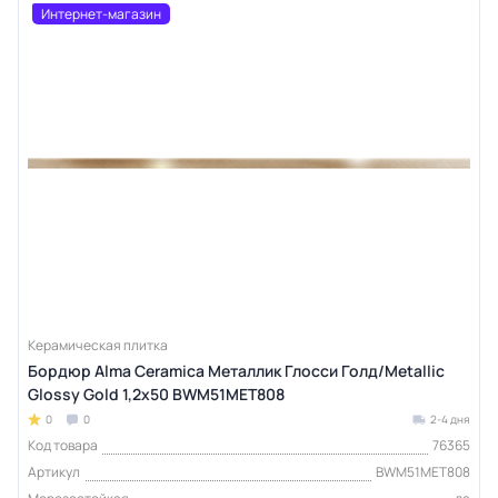
Интернет-магазин
Керамическая плитка
Бордюр Alma Ceramica Металлик Глосси Голд/Metallic
Glossy Gold 1,2x50 BWM51MET808
0
0
2-4 дня
Код товара
76365
Артикул
BWM51MET808