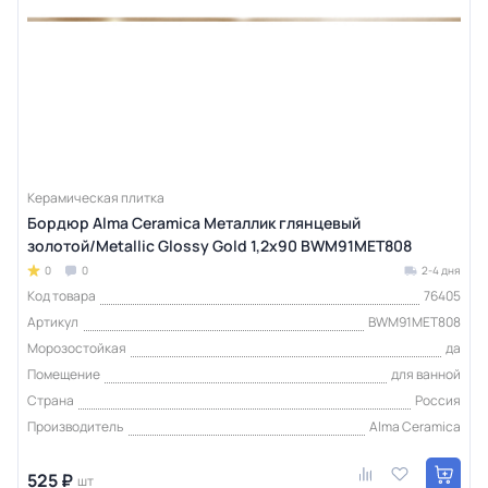
Керамическая плитка
Бордюр Alma Ceramica Металлик глянцевый
золотой/Metallic Glossy Gold 1,2х90 BWM91MET808
0
0
2-4 дня
Код товара
76405
Артикул
BWM91MET808
Морозостойкая
да
Помещение
для ванной
Страна
Россия
Производитель
Alma Ceramica
525 ₽
шт