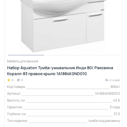
Мебель для ванной
Набор Aquaton Тумба-умывальник Инди 80/ Раковина
Коралл-83 правое крыло 1A1884K0ND010
0
0
2-4 дня
Код товара
86641
Артикул
1A1884K0ND010
Высота, см
43,6
Гарантия
3 года
Глубина, см
37,3
Тип изделия
тумба под раковину