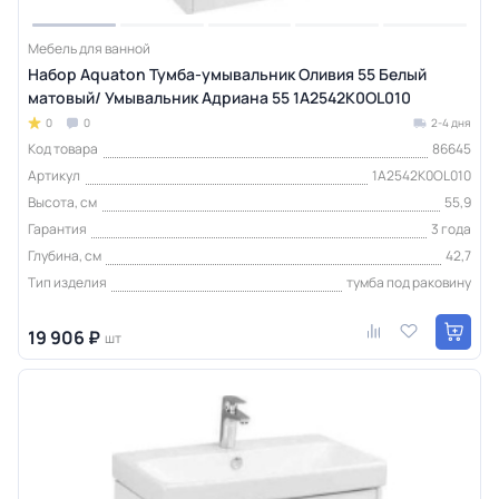
Мебель для ванной
Набор Aquaton Тумба-умывальник Оливия 55 Белый
матовый/ Умывальник Адриана 55 1A2542K0OL010
0
0
2-4 дня
Код товара
86645
Артикул
1A2542K0OL010
Высота, см
55,9
Гарантия
3 года
Глубина, см
42,7
Тип изделия
тумба под раковину
19 906 ₽
шт