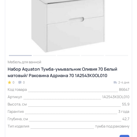
Мебель для ванной
Набор Aquaton Тумба-умывальник Оливия 70 Белый
матовый/ Раковина Адриана 70 1A2543K0OL010
0
0
2-4 дня
Код товара
86647
Артикул
1A2543K0OL010
Высота, см
55,9
Гарантия
3 года
Глубина, см
42,7
Тип изделия
тумба под раковину