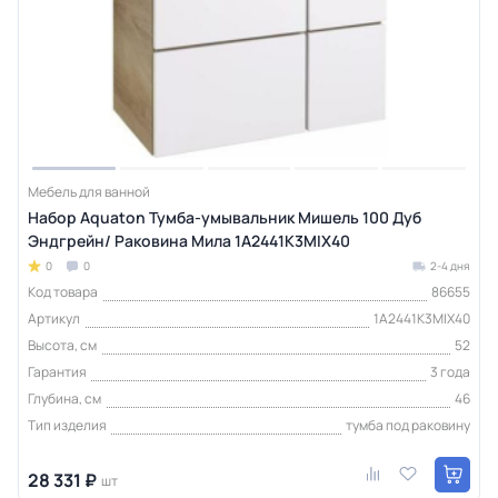
Мебель для ванной
Набор Aquaton Тумба-умывальник Мишель 100 Дуб
Эндгрейн/ Раковина Мила 1A2441K3MIX40
0
0
2-4 дня
Код товара
86655
Артикул
1A2441K3MIX40
Высота, см
52
Гарантия
3 года
Глубина, см
46
Тип изделия
тумба под раковину
28 331 ₽
шт