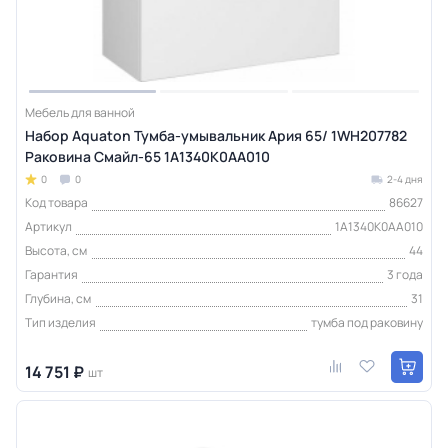
Мебель для ванной
Набор Aquaton Тумба-умывальник Ария 65/ 1WH207782
Раковина Смайл-65 1A1340K0AA010
0
0
2-4 дня
Код товара
86627
Артикул
1A1340K0AA010
Высота, см
44
Гарантия
3 года
Глубина, см
31
Тип изделия
тумба под раковину
14 751 ₽
шт