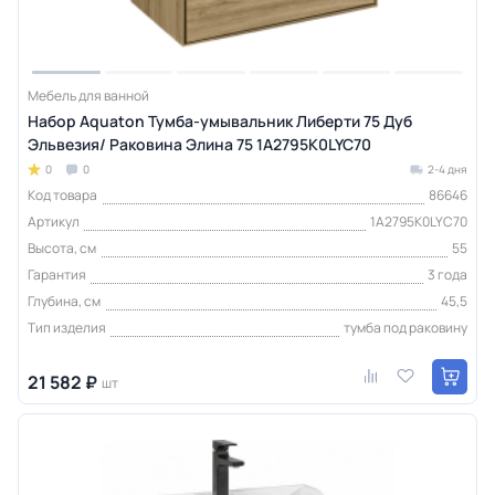
Мебель для ванной
Набор Aquaton Тумба-умывальник Либерти 75 Дуб
Эльвезия/ Раковина Элина 75 1A2795K0LYC70
0
0
2-4 дня
Код товара
86646
Артикул
1A2795K0LYC70
Высота, см
55
Гарантия
3 года
Глубина, см
45,5
Тип изделия
тумба под раковину
21 582 ₽
шт