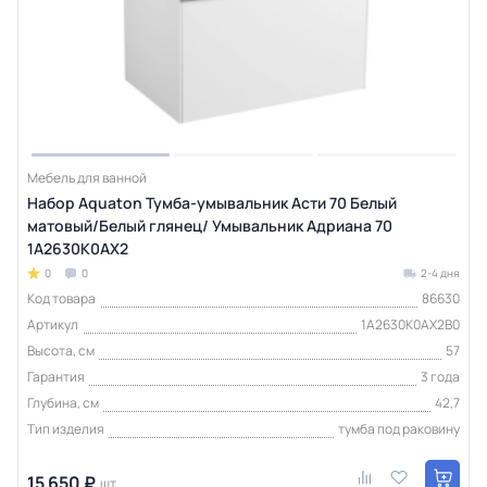
Мебель для ванной
Набор Aquaton Тумба-умывальник Асти 70 Белый
матовый/Белый глянец/ Умывальник Адриана 70
1A2630K0AX2
0
0
2-4 дня
Код товара
86630
Артикул
1A2630K0AX2B0
Высота, см
57
Гарантия
3 года
Глубина, см
42,7
Тип изделия
тумба под раковину
15 650 ₽
шт