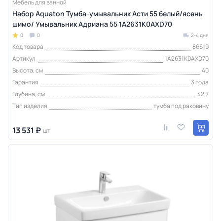
Мебель для ванной
Набор Aquaton Тумба-умывальник Асти 55 белый/ясень
шимо/ Умывальник Адриана 55 1A2631K0AXD70
0
0
2-4 дня
Код товара
86619
Артикул
1A2631K0AXD70
Высота, см
40
Гарантия
3 года
Глубина, см
42,7
Тип изделия
тумба под раковину
13 531 ₽
шт