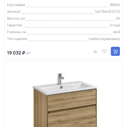
Код товара
86642
Артикул
1A2794K0LYC70
Высота, см
55
Гарантия
3 года
Глубина, см
46,8
Тип изделия
тумба под раковину
19 032 ₽
шт