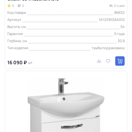
0
0
2-4 дня
Код товара
86632
Артикул
1A1233K0AA010
Высота, см
54
Гарантия
3 года
Глубина, см
30,9
Тип изделия
тумба под раковину
16 090 ₽
шт