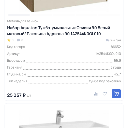
Мебель для ванной
Набор Aquaton Тумба-умывальник Оливия 90 Белый
матовый/ Раковина Адриана 90 1A2544K0OL010
0
0
2-4 дня
Код товара
86652
Артикул
1A2544K0OL010
Высота, см
55,9
Гарантия
3 года
Глубина, см
42,7
Тип изделия
тумба под раковину
25 057 ₽
шт