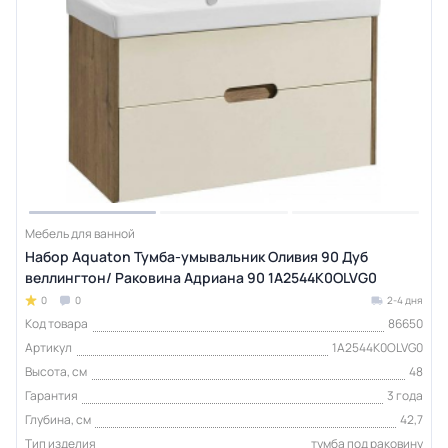
Мебель для ванной
Набор Aquaton Тумба-умывальник Оливия 90 Дуб
веллингтон/ Раковина Адриана 90 1A2544K0OLVG0
0
0
2-4 дня
Код товара
86650
Артикул
1A2544K0OLVG0
Высота, см
48
Гарантия
3 года
Глубина, см
42,7
Тип изделия
тумба под раковину