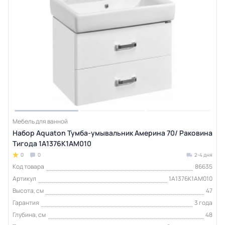
Мебель для ванной
Набор Aquaton Тумба-умывальник Америна 70/ Раковина
Тигода 1A1376K1AM010
0
0
2-4 дня
Код товара
86635
Артикул
1A1376K1AM010
Высота, см
47
Гарантия
3 года
Глубина, см
48