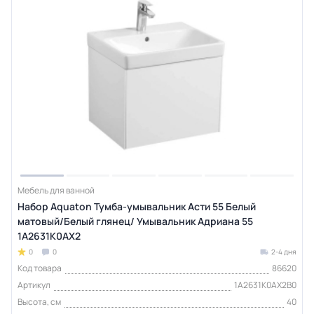
Мебель для ванной
Набор Aquaton Тумба-умывальник Асти 55 Белый
матовый/Белый глянец/ Умывальник Адриана 55
1A2631K0AX2
0
0
2-4 дня
Код товара
86620
Артикул
1A2631K0AX2B0
Высота, см
40