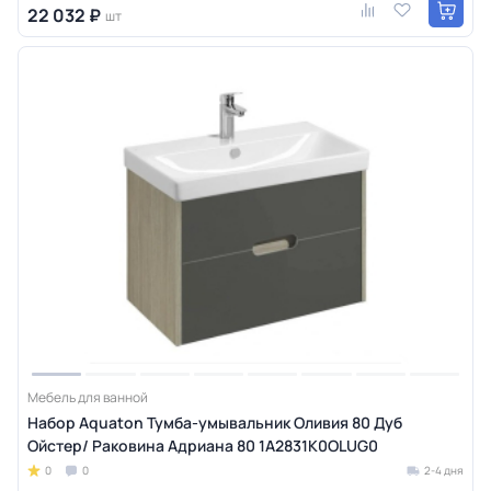
22 032 ₽
шт
Мебель для ванной
Набор Aquaton Тумба-умывальник Оливия 80 Дуб
Ойстер/ Раковина Адриана 80 1A2831K0OLUG0
0
0
2-4 дня