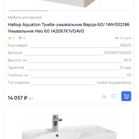
Мебель для ванной
Набор Aquaton Тумба-умывальник Верди 60/ 1WH302186
Умывальник Нео 60 1A2067K1VDAV0
0
0
2-4 дня
Код товара
86622
Артикул
1A2067K1VDAV0
Высота, см
60,5
Гарантия
3 года
Глубина, см
45
Тип изделия
тумба под раковину
14 057 ₽
шт