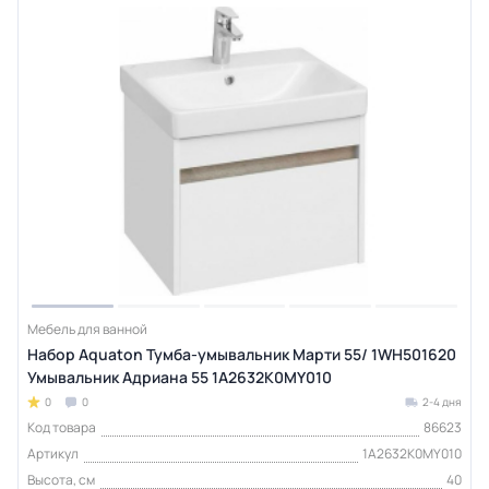
Мебель для ванной
Набор Aquaton Тумба-умывальник Марти 55/ 1WH501620
Умывальник Адриана 55 1A2632K0MY010
0
0
2-4 дня
Код товара
86623
Артикул
1A2632K0MY010
Высота, см
40