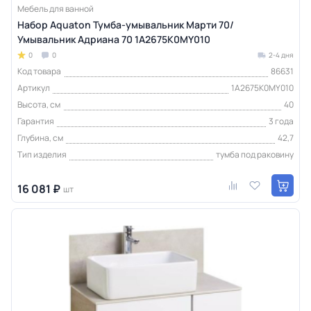
Мебель для ванной
Набор Aquaton Тумба-умывальник Марти 70/
Умывальник Адриана 70 1A2675K0MY010
0
0
2-4 дня
Код товара
86631
Артикул
1A2675K0MY010
Высота, см
40
Гарантия
3 года
Глубина, см
42,7
Тип изделия
тумба под раковину
16 081 ₽
шт