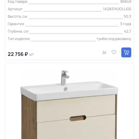
Код товара
86649
Артикул
1A2831K0OLUG0
Высота, см
50,3
Гарантия
3 года
Глубина, см
42,7
Тип изделия
тумба под раковину
22 756 ₽
шт