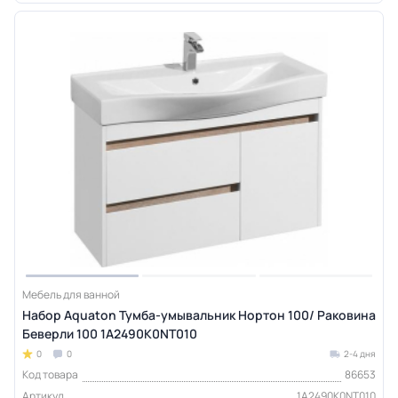
Мебель для ванной
Набор Aquaton Тумба-умывальник Нортон 100/ Раковина
Беверли 100 1A2490K0NT010
0
0
2-4 дня
Код товара
86653
Артикул
1A2490K0NT010