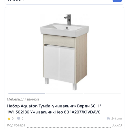
Мебель для ванной
Набор Aquaton Тумба-умывальник Верди 60 Н/
1WH302186 Умывальник Нео 60 1A2077K1VDAV0
0
0
2-4 дня
Код товара
86628