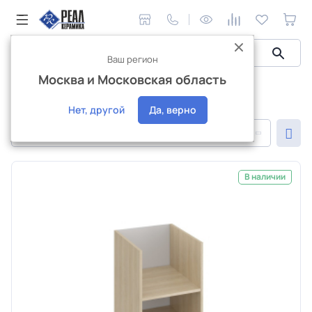
Ваш регион
Москва и Московская область
Мебель для ванной
Тумбы под умывальник
Тумбы под раковину
Нет, другой
Да, верно
По популярности
В наличии