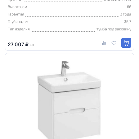
Высота, см
66
Гарантия
3 года
Глубина, см
35,7
Тип изделия
тумба под раковину
27 007 ₽
шт