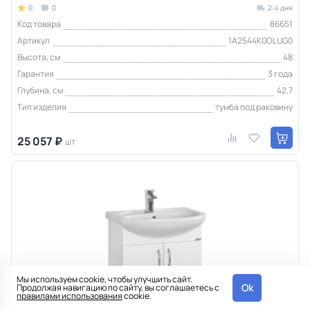
0
0
2-4 дня
Код товара
86651
Артикул
1A2544K0OLUG0
Высота, см
48
Гарантия
3 года
Глубина, см
42,7
Тип изделия
тумба под раковину
25 057 ₽
шт
Мы используем cookie, чтобы улучшить сайт.
Ok
Продолжая навигацию по сайту, вы соглашаетесь с
правилами использования
cookie.