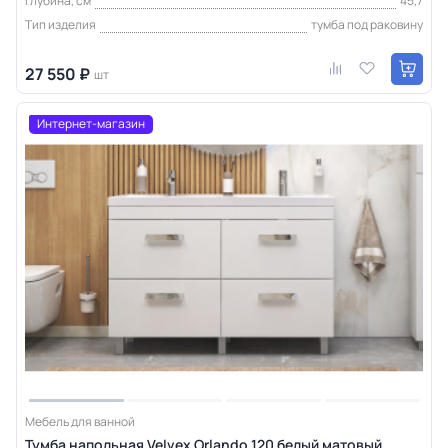
Глубина, см
45,7
Тип изделия
тумба под раковину
27 550 ₽
шт
Интернет-магазин
Мебель для ванной
Тумба напольная Velvex Orlando 120 белый матовый