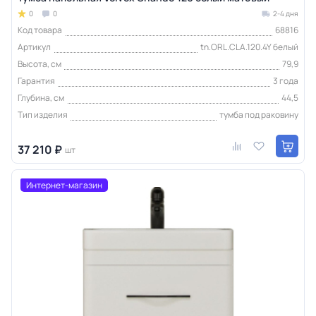
0
0
2-4 дня
Код товара
68816
Артикул
tn.ORL.CLA.120.4Y белый
Высота, см
79,9
Гарантия
3 года
Глубина, см
44,5
Тип изделия
тумба под раковину
37 210 ₽
шт
Интернет-магазин