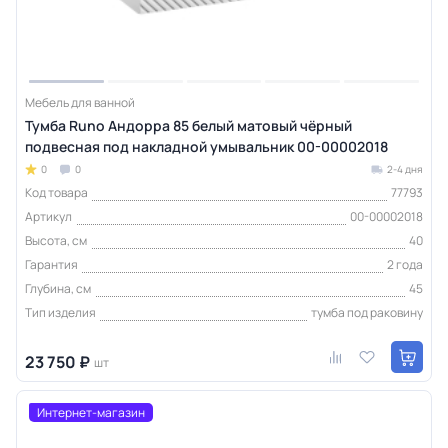
Мебель для ванной
Тумба Runo Андорра 85 белый матовый чёрный
подвесная под накладной умывальник 00-00002018
0
0
2-4 дня
Код товара
77793
Артикул
00-00002018
Высота, см
40
Гарантия
2 года
Глубина, см
45
Тип изделия
тумба под раковину
23 750 ₽
шт
Интернет-магазин