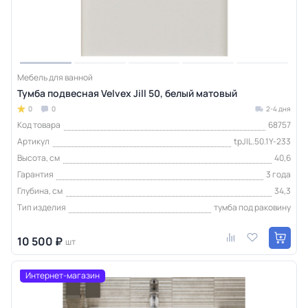
Мебель для ванной
Тумба подвесная Velvex Jill 50, белый матовый
0
0
2-4 дня
Код товара
68757
Артикул
tpJIL.50.1Y-233
Высота, см
40,6
Гарантия
3 года
Глубина, см
34,3
Тип изделия
тумба под раковину
10 500 ₽
шт
Интернет-магазин