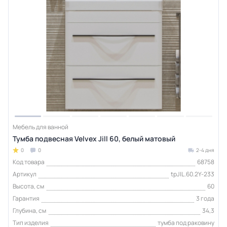
Мебель для ванной
Тумба подвесная Velvex Jill 60, белый матовый
0
0
2-4 дня
Код товара
68758
Артикул
tpJIL.60.2Y-233
Высота, см
60
Гарантия
3 года
Глубина, см
34,3
Тип изделия
тумба под раковину