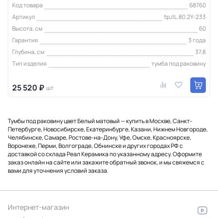
Код товара
68760
Артикул
tpJIL.80.2Y-233
Высота, см
60
Гарантия
3 года
Глубина, см
37,8
Тип изделия
тумба под раковину
25 520 ₽
шт
Тумбы под раковину цвет Белый матовый — купить в Москве, Санкт-
Петербурге, Новосибирске, Екатеринбурге, Казани, Нижнем Новгороде,
Челябинске, Самаре, Ростове-на-Дону, Уфе, Омске, Красноярске,
Воронеже, Перми, Волгограде, Обнинске и других городах РФ с
доставкой со склада Реал Керамика по указанному адресу. Оформите
заказ онлайн на сайте или закажите обратный звонок, и мы свяжемся с
вами для уточнения условий заказа.
Интернет-магазин