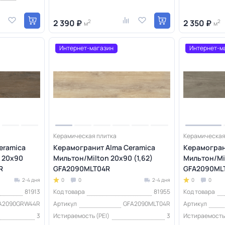
2 390 ₽
2
2 350 ₽
2
м
м
Интернет-магазин
Интернет-м
Керамическая плитка
Керамическая
eramica
Керамогранит Alma Ceramica
Керамогран
 20х90
Мильтон/Milton 20х90 (1,62)
Мильтон/Mil
R
GFA2090MLT04R
GFA2090ML
2-4 дня
0
0
2-4 дня
0
0
81913
Код товара
81955
Код товара
A2090GRW44R
Артикул
GFA2090MLT04R
Артикул
3
Истираемость (PEI)
3
Истираемость 