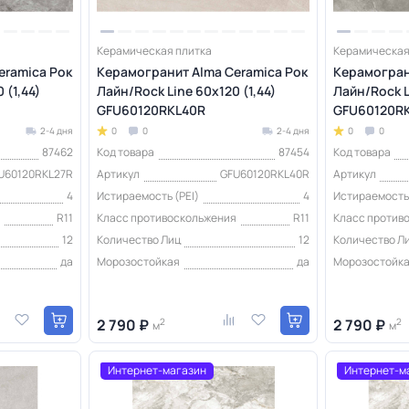
Керамическая плитка
Керамическая
eramica Рок
Керамогранит Alma Ceramica Рок
Керамогран
 (1,44)
Лайн/Rock Line 60х120 (1,44)
Лайн/Rock L
GFU60120RKL40R
GFU60120RK
2-4 дня
0
0
2-4 дня
0
0
87462
Код товара
87454
Код товара
U60120RKL27R
Артикул
GFU60120RKL40R
Артикул
4
Истираемость (PEI)
4
Истираемость 
я
R11
Класс противоскольжения
R11
Класс против
12
Количество Лиц
12
Количество Л
да
Морозостойкая
да
Морозостойк
2 790 ₽
2
2 790 ₽
2
м
м
Интернет-магазин
Интернет-м