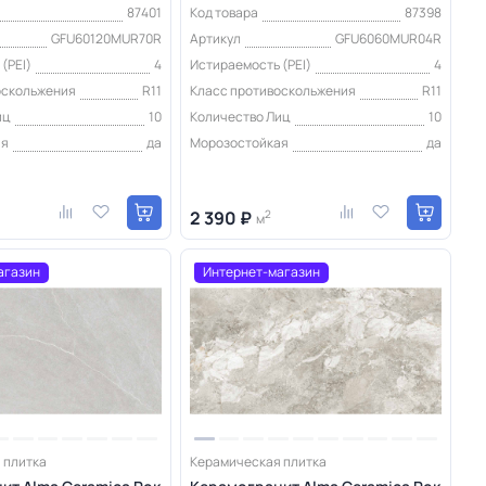
87401
Код товара
87398
GFU60120MUR70R
Артикул
GFU6060MUR04R
(PEI)
4
Истираемость (PEI)
4
оскольжения
R11
Класс противоскольжения
R11
иц
10
Количество Лиц
10
ая
да
Морозостойкая
да
2 390 ₽
2
м
агазин
Интернет-магазин
 плитка
Керамическая плитка