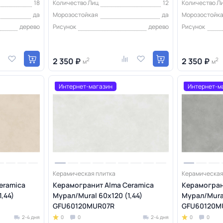
18
Количество Лиц
12
Количество Л
да
Морозостойкая
да
Морозостойк
дерево
Рисунок
дерево
Рисунок
2 350 ₽
2
2 350 ₽
2
м
м
Интернет-магазин
Интернет-м
Керамическая плитка
Керамическая
eramica
Керамогранит Alma Ceramica
Керамогран
,44)
Мурал/Mural 60х120 (1,44)
Мурал/Mural
GFU60120MUR07R
GFU60120M
2-4 дня
0
0
2-4 дня
0
0