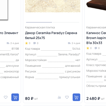
Керамическая плитка
Керамическая
кто Элемент
Декор Ceramika Paradyz Серена
Капинос Cer
белый 25x75
Brown kapin
B1a 30х33
2-4 дня
0
0
2-4 дня
0
0
81198
Код товара
54144
Код товара
ementB, Keros*
Артикул
Serene, Paradyz*
Артикул
да
Морозостойкая
нет
Класс против
для кухни
Помещение
для ванной
Морозостойк
моноколор
Рисунок
с рисунком
Помещение
д
современный
Форма
прямоугольная
п
Область прим
80 ₽
2 480 ₽
шт
шт