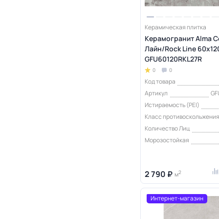
Керамическая плитка
Керамогранит Alma C
Лайн/Rock Line 60х120
GFU60120RKL27R
0
0
Код товара
Артикул
GF
Истираемость (PEI)
Класс противоскольжени
Количество Лиц
Морозостойкая
2 790 ₽
2
м
Интернет-магазин