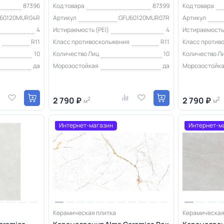
87396
Код товара
87399
Код товара
60120MUR04R
Артикул
GFU60120MUR07R
Артикул
4
Истираемость (PEI)
4
Истираемость 
я
R11
Класс противоскольжения
R11
Класс против
10
Количество Лиц
10
Количество Л
да
Морозостойкая
да
Морозостойк
2 790 ₽
2
2 790 ₽
2
м
м
Интернет-магазин
Интернет-м
Керамическая плитка
Керамическая