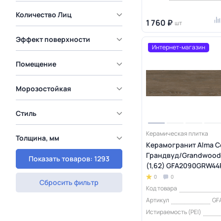
Количество Лиц
1 760 ₽
шт
Эффект поверхности
Интернет-магазин
Помещение
Морозостойкая
Стиль
Керамическая плитка
Толщина, мм
Керамогранит Alma C
Грандвуд/Grandwood
Показать товаров: 1293
(1,62) GFA2090GRW44
0
0
Сбросить фильтр
Код товара
Артикул
GF
Истираемость (PEI)