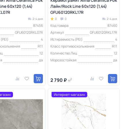
ит Alma Ceramica Рок
Керамогранит Alma Ceramica Рок
ine 60х120 (1,44)
Лайн/Rock Line 60х120 (1,44)
KL07R
GFU60120RKL17R
2-4 дня
0
0
2-4 дня
87456
Код товара
87460
GFU60120RKL07R
Артикул
GFU60120RKL17R
(PEI)
4
Истираемость (PEI)
4
оскольжения
R11
Класс противоскольжения
R11
иц
12
Количество Лиц
12
ая
да
Морозостойкая
да
2 790 ₽
2
м
агазин
Интернет-магазин