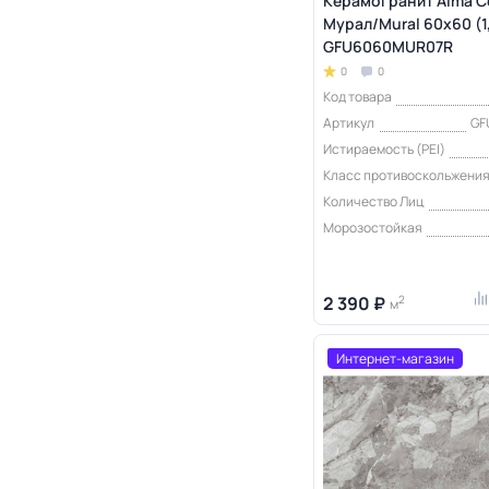
Керамогранит Alma C
Мурал/Mural 60х60 (1
GFU6060MUR07R
0
0
Код товара
Артикул
GF
Истираемость (PEI)
Класс противоскольжени
Количество Лиц
Морозостойкая
2 390 ₽
2
м
Интернет-магазин