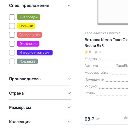
Спец. предложения
Хит продаж
Новинка
Керамическая плитка
Распродажа
Вставка Keros Тако О
Эксклюзив
белая 5x5
Интернет-магазин
0
0
Код товара
Под заказ
Артикул
TacoEl
Морозостойкая
Производитель
Помещение
Рисунок
Страна
Стиль
Размер, см
68 ₽
шт
Коллекция