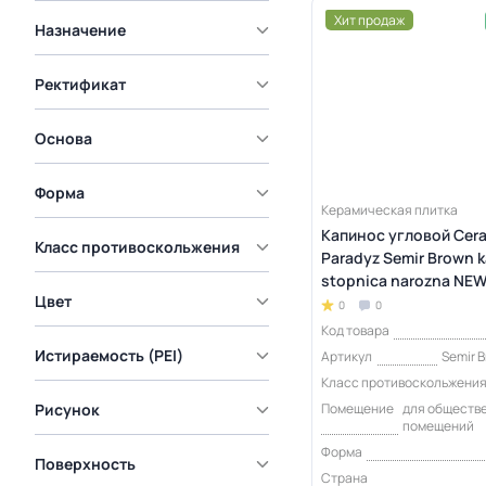
Хит продаж
Назначение
Ректификат
Основа
Форма
Керамическая плитка
Капинос угловой Cer
Класс противоскольжения
Paradyz Semir Brown 
stopnica narozna NEW
Цвет
0
0
Код товара
Истираемость (PEI)
Артикул
Semir B
Класс противоскольжени
Помещение
для обществ
Рисунок
помещений
Форма
Поверхность
Страна