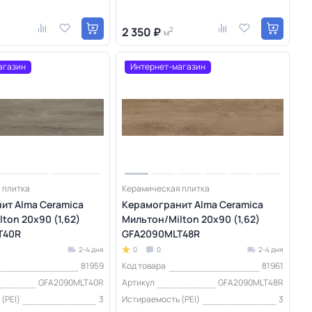
2 350 ₽
2
м
агазин
Интернет-магазин
 плитка
Керамическая плитка
ит Alma Ceramica
Керамогранит Alma Ceramica
ton 20х90 (1,62)
Мильтон/Milton 20х90 (1,62)
T40R
GFA2090MLT48R
2-4 дня
0
0
2-4 дня
81959
Код товара
81961
GFA2090MLT40R
Артикул
GFA2090MLT48R
(PEI)
3
Истираемость (PEI)
3