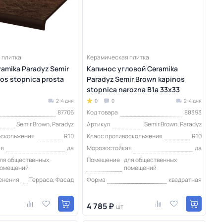
 плитка
Керамическая плитка
amika Paradyz Semir
Капинос угловой Ceramika
os stopnica prosta
Paradyz Semir Brown kapinos
stopnica narozna B1a 33х33
2-4 дня
0
0
2-4 дня
87706
Код товара
88393
Semir Brown, Paradyz
Артикул
Semir Brown, Paradyz
оскольжения
R10
Класс противоскольжения
R10
ая
да
Морозостойкая
да
ля общественных
Помещение
для общественных
омещений
помещений
енения
Терраса, Фасад
Форма
квадратная
4 785 ₽
шт