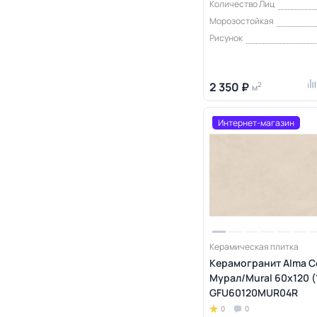
Количество Лиц
Морозостойкая
Рисунок
2 350 ₽
2
м
Интернет-магазин
Керамическая плитка
Керамогранит Alma C
Мурал/Mural 60х120 (1
GFU60120MUR04R
0
0