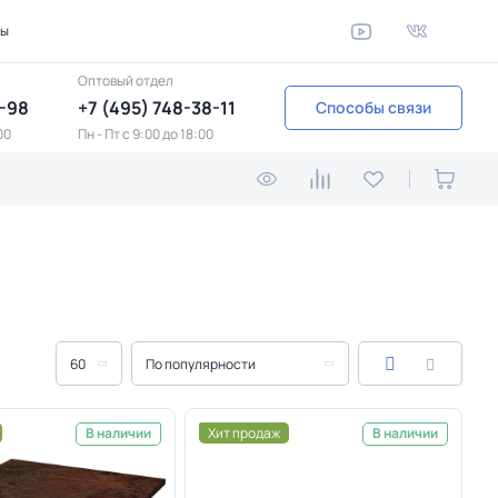
ты
Оптовый отдел
1-98
+7 (495) 748-38-11
Способы связи
00
Пн - Пт c 9:00 до 18:00
60
По популярности
Хит продаж
В наличии
В наличии