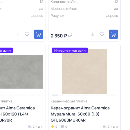
иц
12
Количество Лиц
12
ая
да
Морозостойкая
да
дерево
Рисунок
дерево
2 350 ₽
2
м
агазин
Интернет-магазин
 плитка
Керамическая плитка
ит Alma Ceramica
Керамогранит Alma Ceramica
 60х120 (1,44)
Мурал/Mural 60х60 (1,8)
UR70R
GFU6060MUR04R
2-4 дня
0
0
2-4 дня