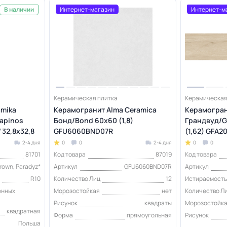
Интернет-магазин
Интернет-м
В наличии
Керамическая плитка
Керамическая
amika
Керамогранит Alma Ceramica
Керамогран
kapinos
Бонд/Bond 60х60 (1,8)
Грандвуд/G
 32,8х32,8
GFU6060BND07R
(1,62) GFA
2-4 дня
0
0
2-4 дня
0
0
81701
Код товара
87019
Код товара
rown, Paradyz*
Артикул
GFU6060BND07R
Артикул
я
R10
Количество Лиц
12
Истираемость 
енных
Морозостойкая
нет
Количество Л
Рисунок
квадраты
Морозостойк
квадратная
Форма
прямоугольная
Рисунок
Польша