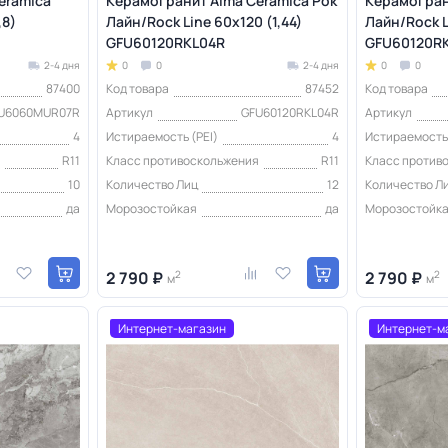
eramica
Керамогранит Alma Ceramica Рок
Керамогран
,8)
Лайн/Rock Line 60х120 (1,44)
Лайн/Rock L
GFU60120RKL04R
GFU60120R
2-4 дня
0
0
2-4 дня
0
0
87400
Код товара
87452
Код товара
U6060MUR07R
Артикул
GFU60120RKL04R
Артикул
4
Истираемость (PEI)
4
Истираемость 
я
R11
Класс противоскольжения
R11
Класс против
10
Количество Лиц
12
Количество Л
да
Морозостойкая
да
Морозостойк
2 790 ₽
2
2 790 ₽
2
м
м
Интернет-магазин
Интернет-м