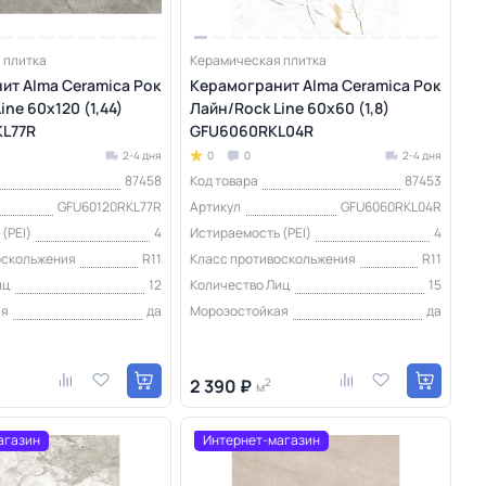
 плитка
Керамическая плитка
ит Alma Ceramica Рок
Керамогранит Alma Ceramica Рок
ine 60х120 (1,44)
Лайн/Rock Line 60х60 (1,8)
L77R
GFU6060RKL04R
2-4 дня
0
0
2-4 дня
87458
Код товара
87453
GFU60120RKL77R
Артикул
GFU6060RKL04R
(PEI)
4
Истираемость (PEI)
4
оскольжения
R11
Класс противоскольжения
R11
иц
12
Количество Лиц
15
ая
да
Морозостойкая
да
2 390 ₽
2
м
агазин
Интернет-магазин