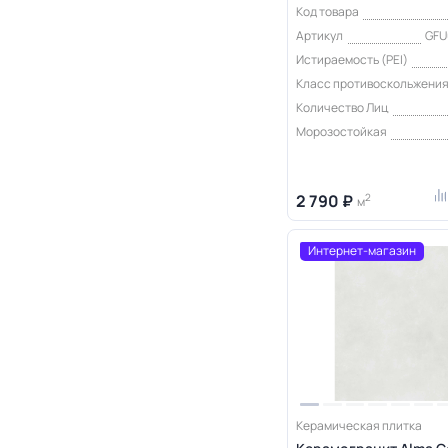
Код товара
Артикул
GFU
Истираемость (PEI)
Класс противоскольжени
Количество Лиц
Морозостойкая
2 790 ₽
2
м
Интернет-магазин
Керамическая плитка