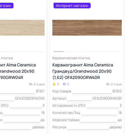
агазин
Интернет-магазин
 плитка
Керамическая плитка
ит Alma Ceramica
Керамогранит Alma Ceramica
randwood 20х90
Грандвуд/Grandwood 20х90
2090GRW04R
(1,62) GFA2090GRW40R
2-4 дня
0
0
2-4 дня
81911
Код товара
81912
GFA2090GRW04R
Артикул
GFA2090GRW40R
(PEI)
3
Истираемость (PEI)
3
иц
18
Количество Лиц
18
ая
да
Морозостойкая
да
дерево
Рисунок
дерево