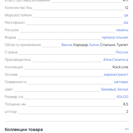
Класс противоскольжения
R11
Количество Лиц
12
Морозостойкая
да
Ректификат
Да
Рисунок
камень
Форма
прямоугольная
Область применения
Ванна
, Коридор,
Кухня
, Спальня, Туалет
Страна
Россия
Производитель
Alma Ceramica
Коллекция
Rock Line
Основа
керамогранит
Поверхность
матовая
Цвет
Бежевый
,
Белый
Размер, см
60x120
Толщина, мм
8,5
шт/кор
2
Коллекции товара