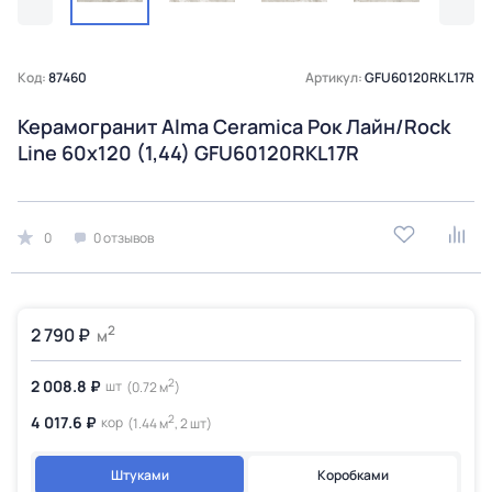
Код:
87460
Артикул:
GFU60120RKL17R
Керамогранит Alma Ceramica Рок Лайн/Rock
Line 60х120 (1,44) GFU60120RKL17R
0
0 отзывов
2
2 790 ₽
м
2
2 008.8 ₽
шт
(0.72 м
)
2
4 017.6 ₽
кор
(1.44 м
, 2 шт)
Штуками
Коробками