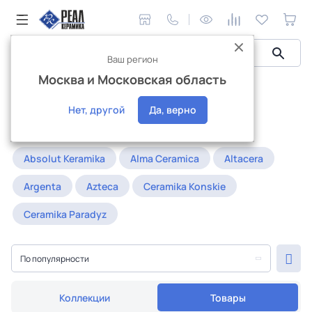
Ваш регион
Москва и Московская область
Керамическая плитка
Керамогранит
Россия
Керамогранит Россия
Нет, другой
Да, верно
Популярное:
20x120
25x25
30x90
Absolut Keramika
Alma Ceramica
Altacera
Argenta
Azteca
Ceramika Konskie
Ceramika Paradyz
По популярности
Коллекции
Товары