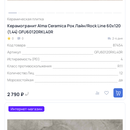
Керамическая плитка
Керамогранит Alma Ceramica Рок Лайн/Rock Line 60х120
(1,44) GFU60120RKL40R
0
0
2-4 дня
Код товара
87454
Артикул
GFU60120RKL40R
Истираемость (PEI)
4
Класс противоскольжения
R11
Количество Лиц
12
Морозостойкая
да
2 790 ₽
2
м
Интернет-магазин