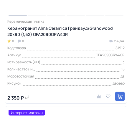
Керамическая плитка
Керамогранит Alma Ceramica Грандвуд/Grandwood
20х90 (1,62) GFA2090GRW40R
0
0
2-4 дня
Код товара
81912
Артикул
GFA2090GRW40R
Истираемость (PEI)
3
Количество Лиц
18
Морозостойкая
да
Рисунок
дерево
2 350 ₽
2
м
Интернет-магазин