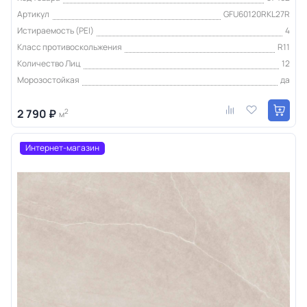
Артикул
GFU60120RKL27R
Истираемость (PEI)
4
Класс противоскольжения
R11
Количество Лиц
12
Морозостойкая
да
2 790 ₽
2
м
Интернет-магазин