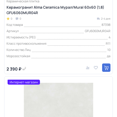
Керамическая плитка
Керамогранит Alma Ceramica Мурал/Mural 60х60 (1,8)
GFU6060MUR04R
0
0
2-4 дня
Код товара
87398
Артикул
GFU6060MUR04R
Истираемость (PEI)
4
Класс противоскольжения
R11
Количество Лиц
10
Морозостойкая
да
2 390 ₽
2
м
Интернет-магазин