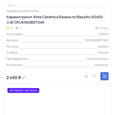
Керамическая плитка
Керамогранит Alma Ceramica Базальто/Basalto 60х60
(1,8) GFU6060BST04R
0
0
2-4 дня
Код товара
89239
Артикул
GFU6060BST04R
Рисунок
камень
Страна
Россия
Производитель
Alma Ceramica
Коллекция
Базальто
2 450 ₽
2
м
Интернет-магазин