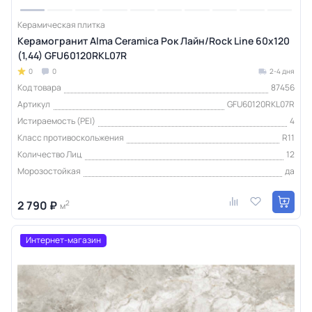
Керамическая плитка
Керамогранит Alma Ceramica Рок Лайн/Rock Line 60х120
(1,44) GFU60120RKL07R
0
0
2-4 дня
Код товара
87456
Артикул
GFU60120RKL07R
Истираемость (PEI)
4
Класс противоскольжения
R11
Количество Лиц
12
Морозостойкая
да
2 790 ₽
2
м
Интернет-магазин