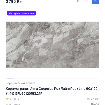
2 790 ₽
2
м
Интернет-магазин
Керамическая плитка
Керамогранит Alma Ceramica Рок Лайн/Rock Line 60х120
(1,44) GFU60120RKL27R
0
0
2-4 дня
Код товара
87462