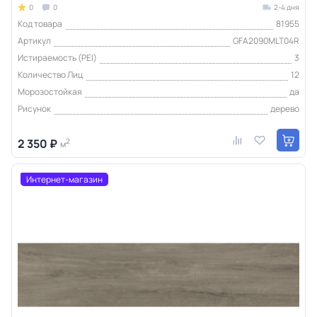
0
0
2-4 дня
Код товара
81955
Артикул
GFA2090MLT04R
Истираемость (PEI)
3
Количество Лиц
12
Морозостойкая
да
Рисунок
дерево
2 350 ₽
2
м
Интернет-магазин