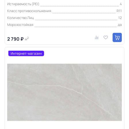
Истираемость (PEI)
4
Класс противоскольжения
R11
Количество Лиц
12
Морозостойкая
да
2 790 ₽
2
м
Интернет-магазин