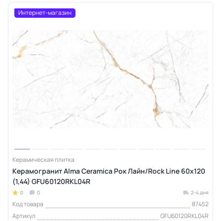
Интернет-магазин
Керамическая плитка
Керамогранит Alma Ceramica Рок Лайн/Rock Line 60х120
(1,44) GFU60120RKL04R
0
0
2-4 дня
Код товара
87452
Артикул
GFU60120RKL04R