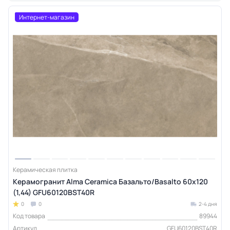
Интернет-магазин
Керамическая плитка
Керамогранит Alma Ceramica Базальто/Basalto 60х120
(1,44) GFU60120BST40R
0
0
2-4 дня
Код товара
89944
Артикул
GFU60120BST40R