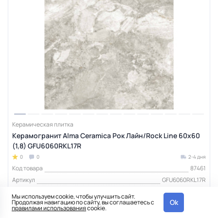
Керамическая плитка
Керамогранит Alma Ceramica Рок Лайн/Rock Line 60х60
(1,8) GFU6060RKL17R
0
0
2-4 дня
Код товара
87461
Артикул
GFU6060RKL17R
Истираемость (PEI)
4
Мы используем cookie, чтобы улучшить сайт.
Ok
Продолжая навигацию по сайту, вы соглашаетесь с
Класс противоскольжения
R11
правилами использования
cookie.
Количество Лиц
15