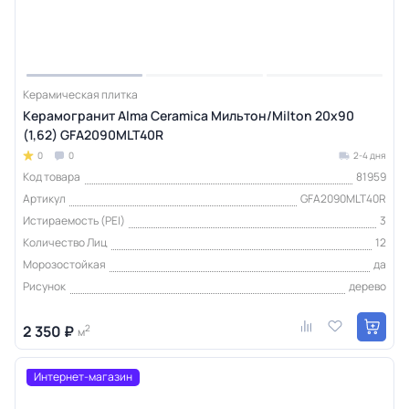
Керамическая плитка
Керамогранит Alma Ceramica Мильтон/Milton 20х90
(1,62) GFA2090MLT40R
0
0
2-4 дня
Код товара
81959
Артикул
GFA2090MLT40R
Истираемость (PEI)
3
Количество Лиц
12
Морозостойкая
да
Рисунок
дерево
2 350 ₽
2
м
Интернет-магазин