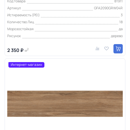
Код товара
81911
Артикул
GFA2090GRW04R
Истираемость (PEI)
3
Количество Лиц
18
Морозостойкая
да
Рисунок
дерево
2 350 ₽
2
м
Интернет-магазин