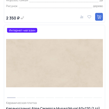
Морозостойкая
да
Рисунок
дерево
2 350 ₽
2
м
Интернет-магазин
Керамическая плитка
Керамогранит Alma Ceramica Мурал/Mural 60х120 (1,44)