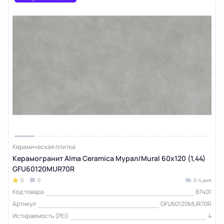
Керамическая плитка
Керамогранит Alma Ceramica Мурал/Mural 60х120 (1,44)
GFU60120MUR70R
0
0
2-4 дня
Код товара
87401
Артикул
GFU60120MUR70R
Истираемость (PEI)
4