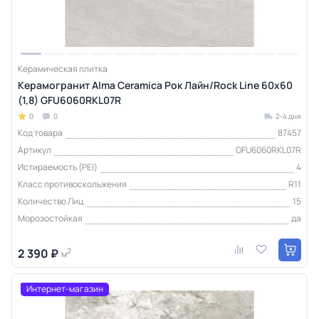
Керамическая плитка
Керамогранит Alma Ceramica Рок Лайн/Rock Line 60х60
(1,8) GFU6060RKL07R
0
0
2-4 дня
Код товара
87457
Артикул
GFU6060RKL07R
Истираемость (PEI)
4
Класс противоскольжения
R11
Количество Лиц
15
Морозостойкая
да
2 390 ₽
2
м
Интернет-магазин