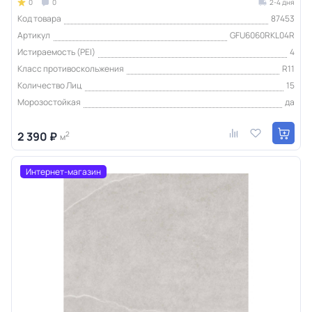
0
0
2-4 дня
Код товара
87453
Артикул
GFU6060RKL04R
Истираемость (PEI)
4
Класс противоскольжения
R11
Количество Лиц
15
Морозостойкая
да
2 390 ₽
2
м
Интернет-магазин