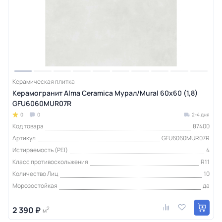
Керамическая плитка
Керамогранит Alma Ceramica Мурал/Mural 60х60 (1,8)
GFU6060MUR07R
0
0
2-4 дня
Код товара
87400
Артикул
GFU6060MUR07R
Истираемость (PEI)
4
Класс противоскольжения
R11
Количество Лиц
10
Морозостойкая
да
2 390 ₽
2
м