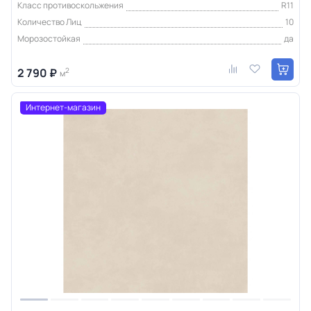
Класс противоскольжения
R11
Количество Лиц
10
Морозостойкая
да
2 790 ₽
2
м
Интернет-магазин