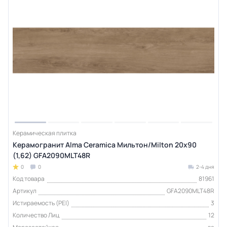
Керамическая плитка
Керамогранит Alma Ceramica Мильтон/Milton 20х90
(1,62) GFA2090MLT48R
0
0
2-4 дня
Код товара
81961
Артикул
GFA2090MLT48R
Истираемость (PEI)
3
Количество Лиц
12