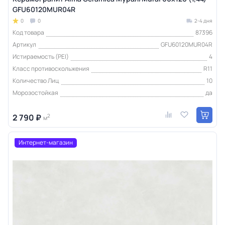
GFU60120MUR04R
0
0
2-4 дня
Код товара
87396
Артикул
GFU60120MUR04R
Истираемость (PEI)
4
Класс противоскольжения
R11
Количество Лиц
10
Морозостойкая
да
2 790 ₽
2
м
Интернет-магазин