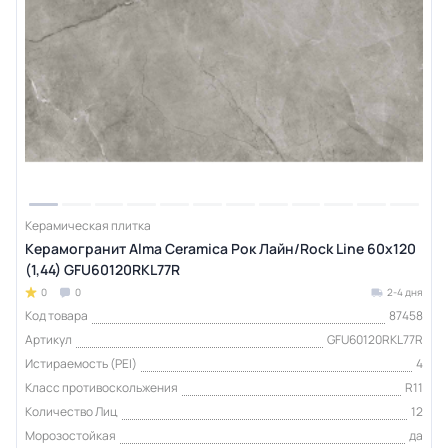
Керамическая плитка
Керамогранит Alma Ceramica Рок Лайн/Rock Line 60х120
(1,44) GFU60120RKL77R
0
0
2-4 дня
Код товара
87458
Артикул
GFU60120RKL77R
Истираемость (PEI)
4
Класс противоскольжения
R11
Количество Лиц
12
Морозостойкая
да