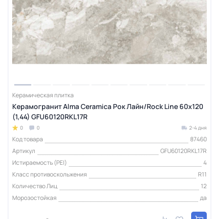
Керамическая плитка
Керамогранит Alma Ceramica Рок Лайн/Rock Line 60х120
(1,44) GFU60120RKL17R
0
0
2-4 дня
Код товара
87460
Артикул
GFU60120RKL17R
Истираемость (PEI)
4
Класс противоскольжения
R11
Количество Лиц
12
Морозостойкая
да