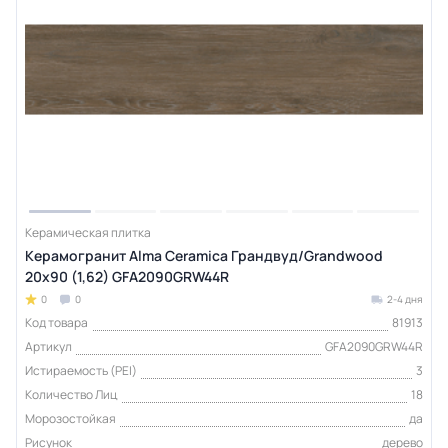
Керамическая плитка
Керамогранит Alma Ceramica Грандвуд/Grandwood
20х90 (1,62) GFA2090GRW44R
0
0
2-4 дня
Код товара
81913
Артикул
GFA2090GRW44R
Истираемость (PEI)
3
Количество Лиц
18
Морозостойкая
да
Рисунок
дерево