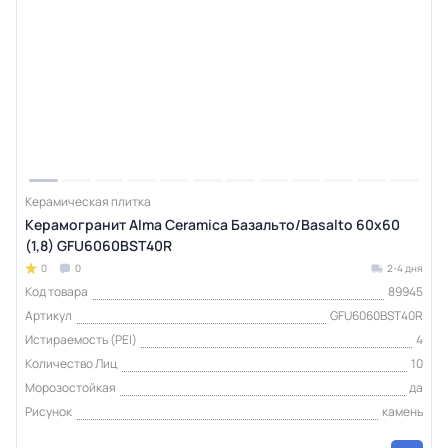
Керамическая плитка
Керамогранит Alma Ceramica Базальто/Basalto 60х60
(1,8) GFU6060BST40R
0
0
2-4 дня
Код товара
89945
Артикул
GFU6060BST40R
Истираемость (PEI)
4
Количество Лиц
10
Морозостойкая
да
Рисунок
камень