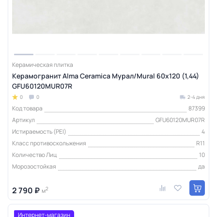
Керамическая плитка
Керамогранит Alma Ceramica Мурал/Mural 60х120 (1,44)
GFU60120MUR07R
0
0
2-4 дня
Код товара
87399
Артикул
GFU60120MUR07R
Истираемость (PEI)
4
Класс противоскольжения
R11
Количество Лиц
10
Морозостойкая
да
2 790 ₽
2
м
Интернет-магазин