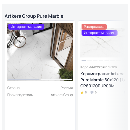
Artkera Group Pure Marble
Интернет-магазин
Распродажа
Интернет-магазин
Керамическая плитка
Керамогранит Artkera G
Pure Marble 60х120 (1,44)
GP60120PUR00M
Страна
Россия
0
0
Производитель
Artkera Group