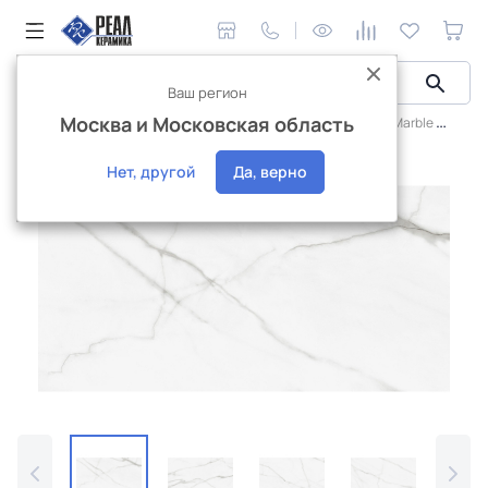
Ваш регион
Москва и Московская область
Керамическая плитка
Плитка Artkera Group
Pure Marble
Ке
Распродажа
Нет, другой
Да, верно
Интернет-магазин