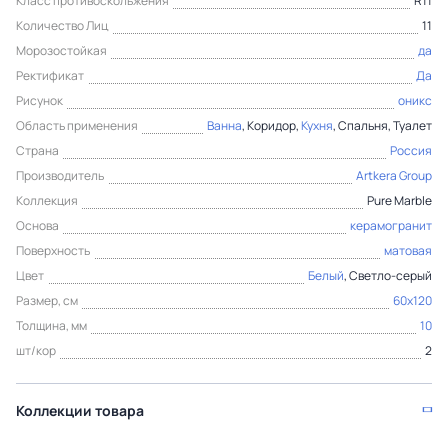
Класс противоскольжения
R11
Количество Лиц
11
Морозостойкая
да
Ректификат
Да
Рисунок
оникс
Область применения
Ванна
, Коридор,
Кухня
, Спальня, Туалет
Страна
Россия
Производитель
Artkera Group
Коллекция
Pure Marble
Основа
керамогранит
Поверхность
матовая
Цвет
Белый
, Светло-серый
Размер, см
60x120
Толщина, мм
10
шт/кор
2
Коллекции товара