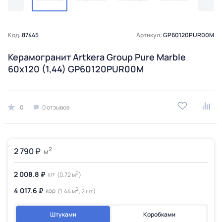
Код:
87445
Артикул:
GP60120PUR00M
Керамогранит Artkera Group Pure Marble
60х120 (1,44) GP60120PUR00M
0
0 отзывов
2
2 790 ₽
м
2
2 008.8 ₽
шт
(0.72 м
)
2
4 017.6 ₽
кор
(1.44 м
, 2 шт)
Штуками
Коробками