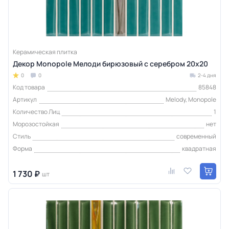
Керамическая плитка
Декор Monopole Мелоди бирюзовый с серебром 20x20
0
0
2-4 дня
Код товара
85848
Артикул
Melody, Monopole
Количество Лиц
1
Морозостойкая
нет
Стиль
современный
Форма
квадратная
1 730 ₽
шт