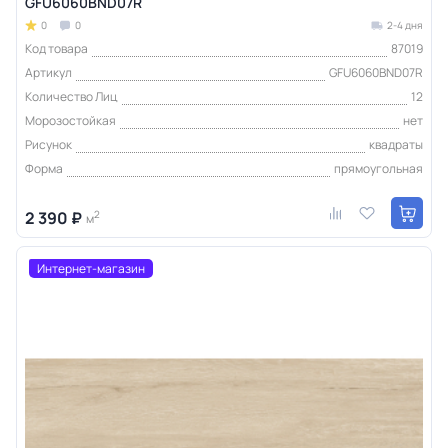
GFU6060BND07R
0
0
2-4 дня
Код товара
87019
Артикул
GFU6060BND07R
Количество Лиц
12
Морозостойкая
нет
Рисунок
квадраты
Форма
прямоугольная
2 390 ₽
2
м
Интернет-магазин