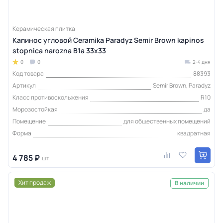
Керамическая плитка
Капинос угловой Ceramika Paradyz Semir Brown kapinos
stopnica narozna B1a 33х33
0
0
2-4 дня
Код товара
88393
Артикул
Semir Brown, Paradyz
Класс противоскольжения
R10
Морозостойкая
да
Помещение
для общественных помещений
Форма
квадратная
4 785 ₽
шт
Хит продаж
В наличии