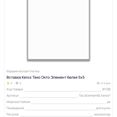
Керамическая плитка
Вставка Keros Тако Окто Элемент белая 5x5
0
0
2-4 дня
Код товара
81198
Артикул
TacoElementB, Keros*
Морозостойкая
да
Помещение
для кухни
Рисунок
моноколор