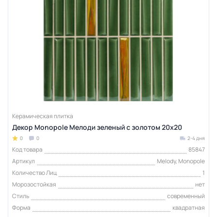
Керамическая плитка
Декор Monopole Мелоди зеленый с золотом 20x20
0
0
2-4 дня
Код товара
85847
Артикул
Melody, Monopole
Количество Лиц
1
Морозостойкая
нет
Стиль
современный
Форма
квадратная