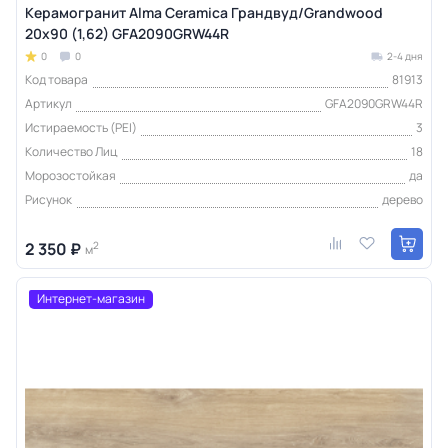
Керамогранит Alma Ceramica Грандвуд/Grandwood
20х90 (1,62) GFA2090GRW44R
0
0
2-4 дня
Код товара
81913
Артикул
GFA2090GRW44R
Истираемость (PEI)
3
Количество Лиц
18
Морозостойкая
да
Рисунок
дерево
2 350 ₽
2
м
Интернет-магазин