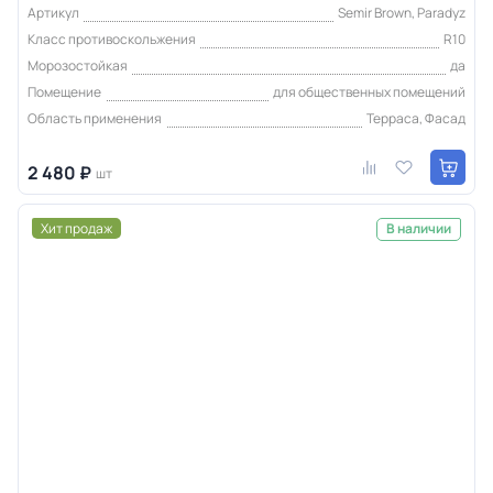
Артикул
Semir Brown, Paradyz
Класс противоскольжения
R10
Морозостойкая
да
Помещение
для общественных помещений
Область применения
Терраса, Фасад
2 480 ₽
шт
Хит продаж
В наличии