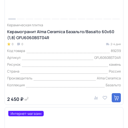
Керамическая плитка
Керамогранит Alma Ceramica Базальто/Basalto 60х60
(1,8) GFU6060BST04R
0
0
2-4 дня
Код товара
89239
Артикул
GFU6060BST04R
Рисунок
камень
Страна
Россия
Производитель
Alma Ceramica
Коллекция
Базальто
2 450 ₽
2
м
Интернет-магазин