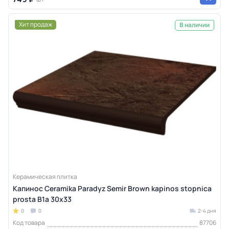
Хит продаж
В наличии
Керамическая плитка
Капинос Ceramika Paradyz Semir Brown kapinos stopnica
prosta B1a 30х33
0
0
2-4 дня
Код товара
87706