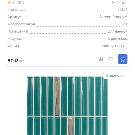
0
0
2-4 дня
Код товара
54144
Артикул
Serene, Paradyz*
Морозостойкая
нет
Помещение
для ванной
Рисунок
с рисунком
Форма
прямоугольная
80 ₽
шт
В наличии