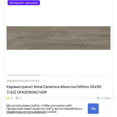
Интернет-магазин
Керамическая плитка
Керамогранит Alma Ceramica Мильтон/Milton 20х90
(1,62) GFA2090MLT40R
0
0
2-4 дня
Код товара
81959
Мы используем cookie, чтобы улучшить сайт.
Ok
Продолжая навигацию по сайту, вы соглашаетесь с
Артикул
GFA2090MLT40R
правилами использования
cookie.
Истираемость (PEI)
3