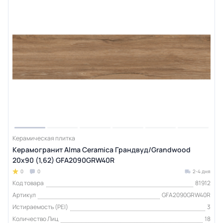
Керамическая плитка
Керамогранит Alma Ceramica Грандвуд/Grandwood
20х90 (1,62) GFA2090GRW40R
0
0
2-4 дня
Код товара
81912
Артикул
GFA2090GRW40R
Истираемость (PEI)
3
Количество Лиц
18