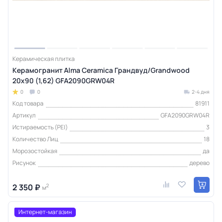
Керамическая плитка
Керамогранит Alma Ceramica Грандвуд/Grandwood
20х90 (1,62) GFA2090GRW04R
0
0
2-4 дня
Код товара
81911
Артикул
GFA2090GRW04R
Истираемость (PEI)
3
Количество Лиц
18
Морозостойкая
да
Рисунок
дерево
2 350 ₽
2
м
Интернет-магазин