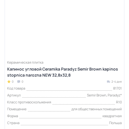
Керамическая плитка
Капинос угловой Ceramika Paradyz Semir Brown kapinos
stopnica narozna NEW 32,8х32,8
0
0
2-4 дня
Код товара
81701
Артикул
Semir Brown, Paradyz*
Класс противоскольжения
R10
Помещение
для общественных помещений
Форма
квадратная
Страна
Польша