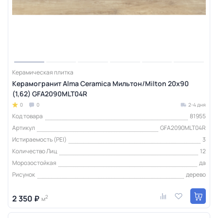
Керамическая плитка
Керамогранит Alma Ceramica Мильтон/Milton 20х90
(1,62) GFA2090MLT04R
0
0
2-4 дня
Код товара
81955
Артикул
GFA2090MLT04R
Истираемость (PEI)
3
Количество Лиц
12
Морозостойкая
да
Рисунок
дерево
2 350 ₽
2
м