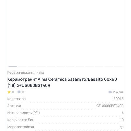
Керамическая плитка
Керамогранит Alma Ceramica Базальто/Basalto 60х60
(1,8) GFU6060BST40R
0
0
2-4 дня
Код товара
89945
Артикул
GFU6060BST40R
Истираемость (PEI)
4
Количество Лиц
10
Морозостойкая
да