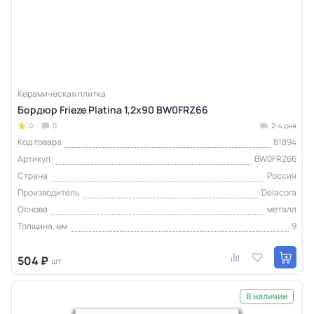
Керамическая плитка
Бордюр Frieze Platina 1,2х90 BW0FRZ66
0
0
2-4 дня
Код товара
81894
Артикул
BW0FRZ66
Страна
Россия
Производитель
Delacora
Основа
металл
Толщина, мм
9
504 ₽
шт
В наличии