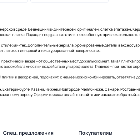
нерской среде. Ее внешний вид интересен, оригинален, слегка эпатажен. Ке
еская плитка. Подходит под разные стили, но особенную привлекательность
стиле хай-тек. Дополнительные зеркала, хромированные детали и аксессуар
е плиток с глянцевой и текстурированной поверхностью.
рактически везде – от общественных мест до жилых комнат. Такая плитка про
ию высокой влажности и воздействие ультрафиолета. Главное – при чистке се
плитки и декор к ней, подскажут, с чем ее можно комбинировать, ответят на 
, Екатеринбурге, Казани, Нижнем Новгороде, Челябинске, Самаре, Ростове-на
указанному адресу. Оформите заказ онлайн на сайте или закажите обратный зв
Спец. предложения
Покупателям