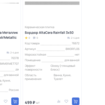
Керамическая плитка
a Металлик
Бордюр AltaCera Rainfall 3х50
й/Metallic
0
0
2-4 дня
Код товара
76672
Артикул
BW0RFL06
2-4 дня
Морозостойкая
нет
76378
Помещение
для ванной
BWM91MET707
Эффект
Glossy (глянцевый
да
поверхности
блеск)
для ванной
Область
Ванна, Кухня,
применения
Туалет
, Кухня,
ет
Россия
499 ₽
шт