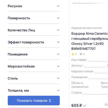
Рисунок
Поверхность
Керамическая плитка
Количество Лиц
Бордюр Alma Ceramic
глянцевый серебряны
Эффект поверхности
Glossy Silver 1,2х90
BWM91MET707
Помещение
0
0
Код товара
Артикул
Морозостойкая
Морозостойкая
Помещение
Стиль
Область
Ванна
применения
Туал
Толщина, мм
Страна
Показать товаров: 2
605 ₽
шт