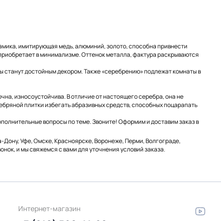
рамика, имитирующая медь, алюминий, золото, способна привнести
 приобретает в минимализме. Оттенок металла, фактура раскрываются
ы станут достойным декором. Также «серебрению» подлежат комнаты в
чна, износоустойчива. В отличие от настоящего серебра, она не
ребряной плитки избегать абразивных средств, способных поцарапать
дополнительные вопросы по теме. Звоните! Оформим и доставим заказ в
-Дону, Уфе, Омске, Красноярске, Воронеже, Перми, Волгограде,
онок, и мы свяжемся с вами для уточнения условий заказа.
Интернет-магазин