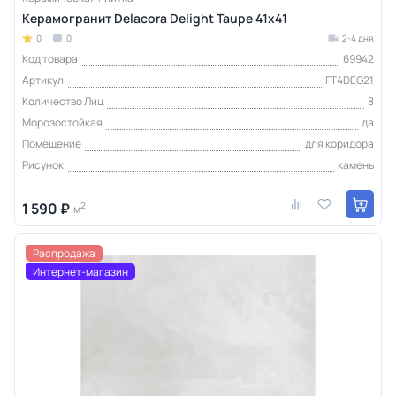
Керамогранит Delacora Delight Taupe 41x41
0
0
2-4 дня
Код товара
69942
Артикул
FT4DEG21
Количество Лиц
8
Морозостойкая
да
Помещение
для коридора
Рисунок
камень
1 590 ₽
2
м
Распродажа
Интернет-магазин