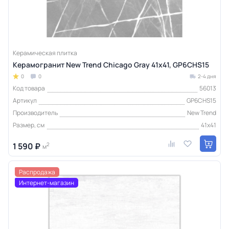
Керамическая плитка
Керамогранит New Trend Chicago Gray 41х41, GP6CHS15
0
0
2-4 дня
Код товара
56013
Артикул
GP6CHS15
Производитель
New Trend
Размер, см
41x41
1 590 ₽
2
м
Распродажа
Интернет-магазин