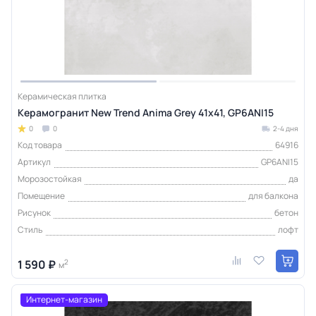
Керамическая плитка
Керамогранит New Trend Anima Grey 41х41, GP6ANI15
0
0
2-4 дня
Код товара
64916
Артикул
GP6ANI15
Морозостойкая
да
Помещение
для балкона
Рисунок
бетон
Стиль
лофт
1 590 ₽
2
м
Интернет-магазин