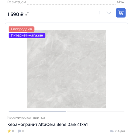
Размер, см
41x41
1 590 ₽
2
м
Распродажа
Интернет-магазин
Керамическая плитка
Керамогранит AltaCera Sens Dark 41х41
0
0
2-4 дня