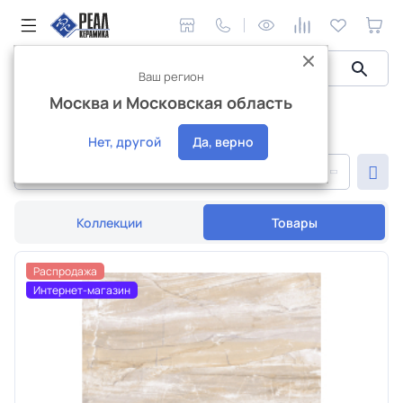
Ваш регион
Москва и Московская область
Керамическая плитка
Плитка 41x41
Плитка 41x41
Нет, другой
Да, верно
По популярности
Коллекции
Товары
Распродажа
Интернет-магазин