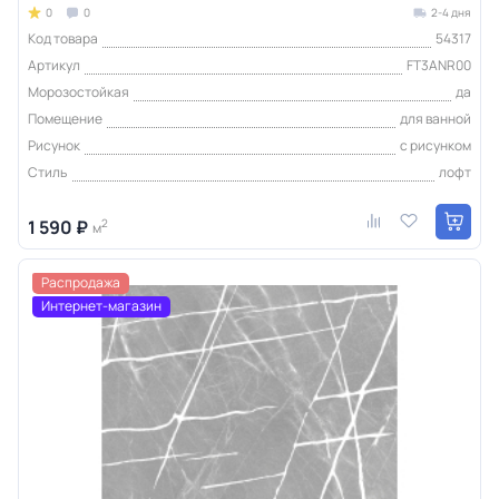
0
0
2-4 дня
Код товара
54317
Артикул
FT3ANR00
Морозостойкая
да
Помещение
для ванной
Рисунок
с рисунком
Стиль
лофт
1 590 ₽
2
м
Распродажа
Интернет-магазин