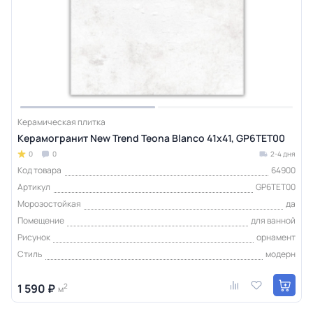
Керамическая плитка
Керамогранит New Trend Teona Blanco 41x41, GP6TET00
0
0
2-4 дня
Код товара
64900
Артикул
GP6TET00
Морозостойкая
да
Помещение
для ванной
Рисунок
орнамент
Стиль
модерн
1 590 ₽
2
м