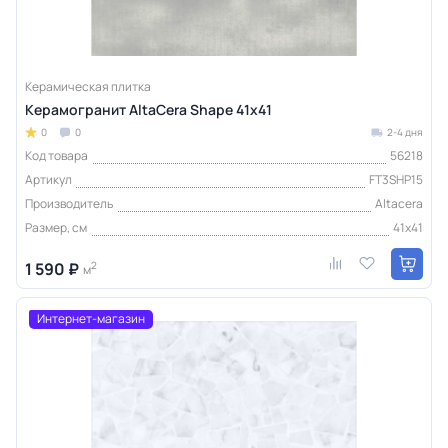
Керамическая плитка
Керамогранит AltaCera Shape 41х41
0
0
2-4 дня
Код товара
56218
Артикул
FT3SHP15
Производитель
Altacera
Размер, см
41x41
1 590 ₽
2
м
Интернет-магазин