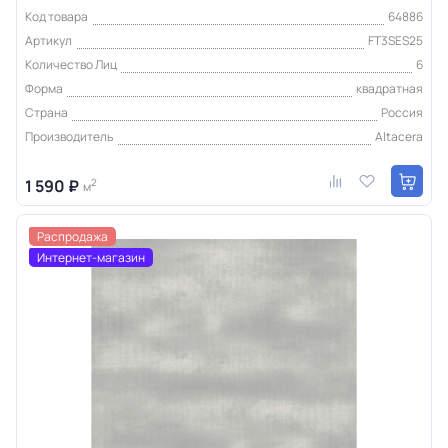
Код товара
64886
Артикул
FT3SES25
Количество Лиц
6
Форма
квадратная
Страна
Россия
Производитель
Altacera
1 590 ₽
2
м
Распродажа
Интернет-магазин