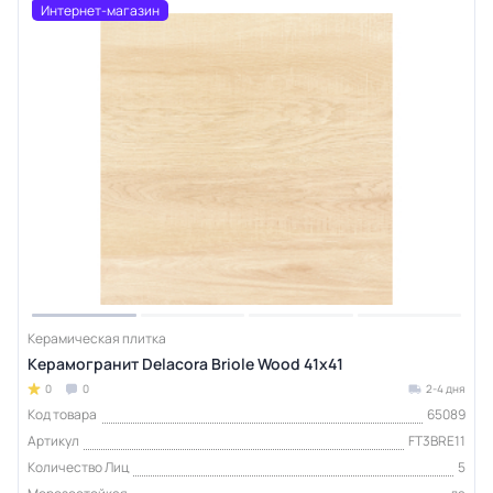
Интернет-магазин
Керамическая плитка
Керамогранит Delacora Briole Wood 41х41
0
0
2-4 дня
Код товара
65089
Артикул
FT3BRE11
Количество Лиц
5