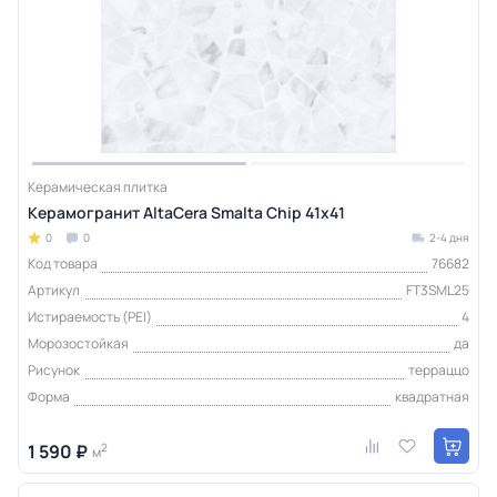
Керамическая плитка
Керамогранит AltaCera Smalta Chip 41х41
0
0
2-4 дня
Код товара
76682
Артикул
FT3SML25
Истираемость (PEI)
4
Морозостойкая
да
Рисунок
терраццо
Форма
квадратная
1 590 ₽
2
м