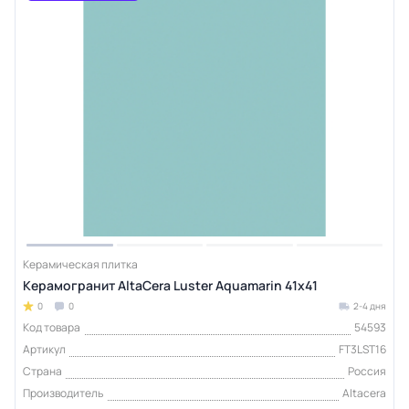
Керамическая плитка
Керамогранит AltaCera Luster Aquamarin 41x41
0
0
2-4 дня
Код товара
54593
Артикул
FT3LST16
Страна
Россия
Производитель
Altacera