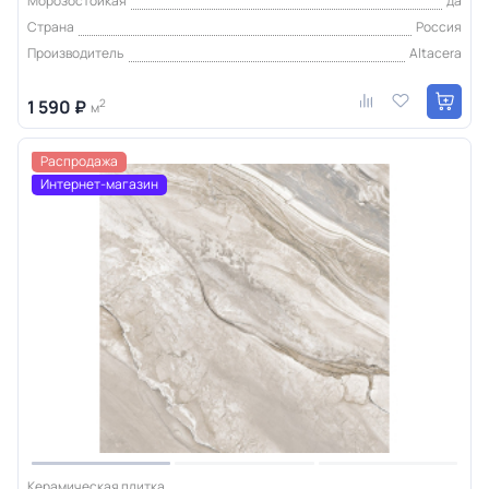
Морозостойкая
да
Страна
Россия
Производитель
Altacera
1 590 ₽
2
м
Распродажа
Интернет-магазин
Керамическая плитка