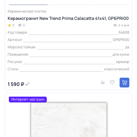
Керамическая плитка
Керамогранит New Trend Prima Calacatta 41x41, GP6PRI00
0
0
2-4 дня
Код товара
64608
Артикул
GP6PRI00
Морозостойкая
да
Помещение
для кухни
Рисунок
мрамор
Стиль
классический
1 590 ₽
2
м
Интернет-магазин