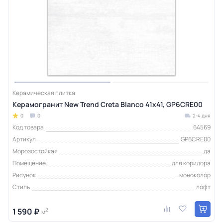
Керамическая плитка
Керамогранит New Trend Creta Blanco 41x41, GP6CRE00
0
0
2-4 дня
Код товара
64569
Артикул
GP6CRE00
Морозостойкая
да
Помещение
для коридора
Рисунок
моноколор
Стиль
лофт
1 590 ₽
2
м