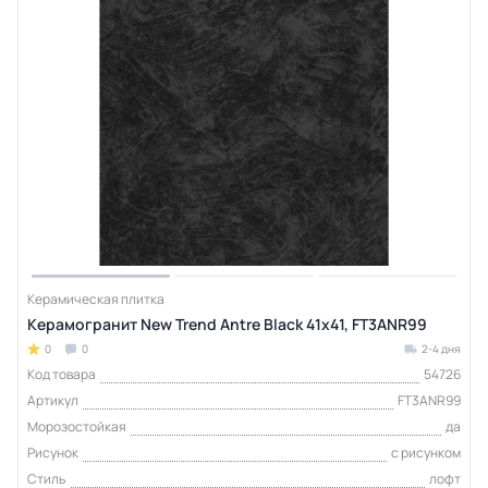
Керамическая плитка
Керамогранит New Trend Antre Black 41х41, FT3ANR99
0
0
2-4 дня
Код товара
54726
Артикул
FT3ANR99
Морозостойкая
да
Рисунок
с рисунком
Стиль
лофт