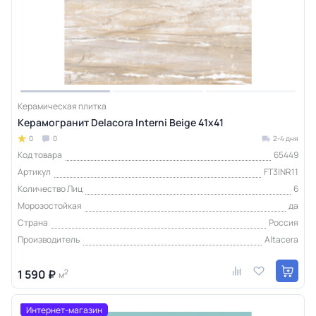
Керамическая плитка
Керамогранит Delacora Interni Beige 41х41
0
0
2-4 дня
Код товара
65449
Артикул
FT3INR11
Количество Лиц
6
Морозостойкая
да
Страна
Россия
Производитель
Altacera
1 590 ₽
2
м
Интернет-магазин