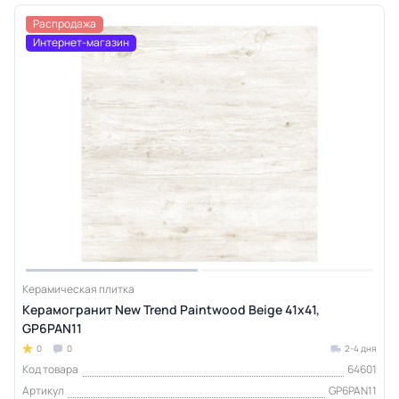
Распродажа
Интернет-магазин
Керамическая плитка
Керамогранит New Trend Paintwood Beige 41x41,
GP6PAN11
0
0
2-4 дня
Код товара
64601
Артикул
GP6PAN11