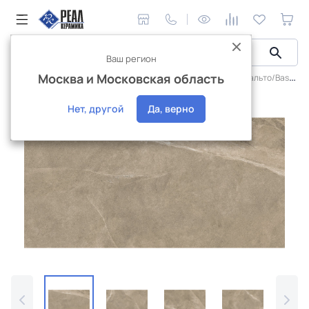
Ваш регион
Москва и Московская область
Керамическая плитка
Плитка Alma Ceramica
Базальто/Basalto
Интернет-магазин
Нет, другой
Да, верно