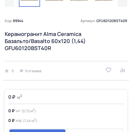
Код:
89944
Артикул:
GFU60120BST40R
Керамогранит Alma Ceramica
Базальто/Basalto 60х120 (1,44)
GFU60120BST40R
0
0 отзывов
2
0 ₽
м
2
0 ₽
шт
(0.72 м
)
2
0 ₽
кор
(1.44 м
)