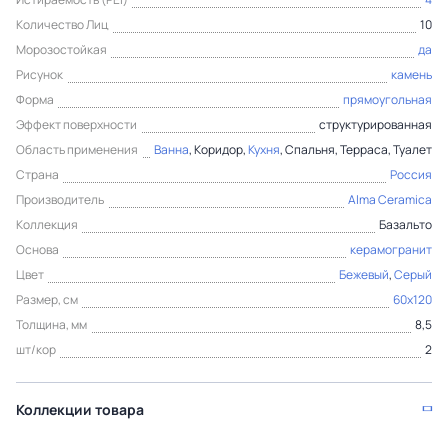
Количество Лиц
10
Морозостойкая
да
Рисунок
камень
Форма
прямоугольная
Эффект поверхности
структурированная
Область применения
Ванна
, Коридор,
Кухня
, Спальня, Терраса, Туалет
Страна
Россия
Производитель
Alma Ceramica
Коллекция
Базальто
Основа
керамогранит
Цвет
Бежевый
,
Серый
Размер, см
60x120
Толщина, мм
8,5
шт/кор
2
Коллекции товара