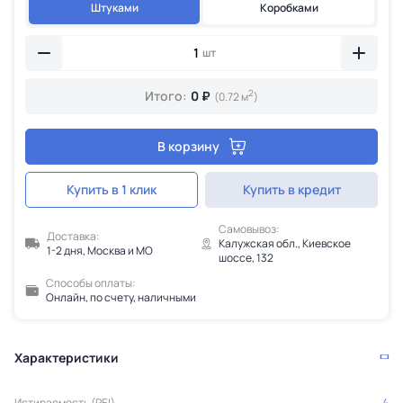
Штуками
Коробками
шт
2
Итого:
0 ₽
(0.72 м
)
В корзину
Купить в 1 клик
Купить в кредит
Самовывоз:
Доставка:
Калужская обл., Киевское
1-2 дня, Москва и МО
шоссе, 132
Способы оплаты:
Онлайн, по счету, наличными
Характеристики
Истираемость (PEI)
4