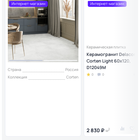
Интернет-магазин
Интернет-магазин
Керамическая плитка
Керамогранит Delacora
Corten Light 60x120,
D12049M
Страна
Россия
0
0
Коллекция
Corten
2 830 ₽
2
м