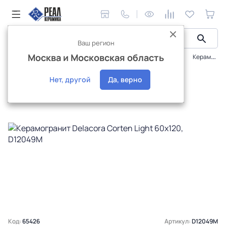
Ваш регион
Москва и Московская область
Керамическая плитка
Плитка Delacora
Corten
Керамогранит Delacora Corten Light 60x120, D12049M
Интернет-магазин
Нет, другой
Да, верно
Код:
65426
Артикул:
D12049M