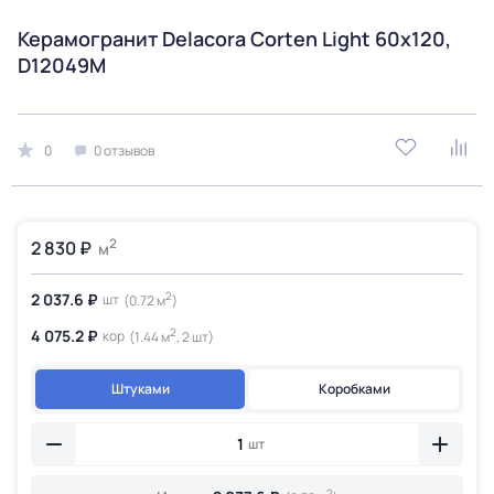
Керамогранит Delacora Corten Light 60x120,
D12049M
0
0 отзывов
2
2 830 ₽
м
2
2 037.6 ₽
шт
(0.72 м
)
2
4 075.2 ₽
кор
(1.44 м
, 2 шт)
Штуками
Коробками
шт
2