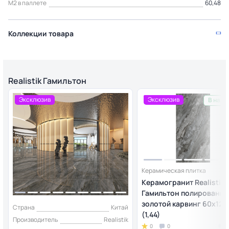
М2 в паллете
60,48
Коллекции товара
Realistik Гамильтон
Эксклюзив
Эксклюзив
В нали
Керамическая плитка
Керамогранит Realistik
Гамильтон полированн
золотой карвинг 60x120
Страна
Китай
(1,44)
Производитель
Realistik
0
0