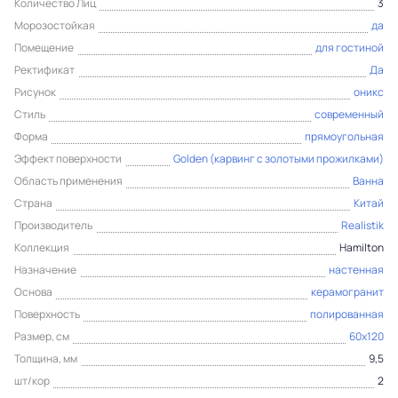
Количество Лиц
3
Морозостойкая
да
Помещение
для гостиной
Ректификат
Да
Рисунок
оникс
Стиль
современный
Форма
прямоугольная
Эффект поверхности
Golden (карвинг с золотыми прожилками)
Область применения
Ванна
Страна
Китай
Производитель
Realistik
Коллекция
Hamilton
Назначение
настенная
Основа
керамогранит
Поверхность
полированная
Размер, см
60x120
Толщина, мм
9,5
шт/кор
2