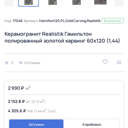
Код:
77048
Артикул:
Hamilton120,PL,Gold Carving,Realistik
В наличии
Керамогранит Realistik Гамильтон
полированный золотой карвинг 60x120 (1,44)
0
0 отзывов
2
2 990 ₽
м
2
2 152.8 ₽
шт
(0.72 м
)
2
4 305.6 ₽
кор
(1.44 м
, 2 шт)
Штуками
Коробками