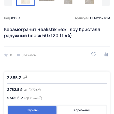
Код:
89593
Артикул:
QJE612P3971M
Керамогранит Realistik Беж Глоу Кристалл
радужный блеск 60x120 (1,44)
0
0 отзывов
2
3 865 ₽
м
2
2 782.8 ₽
шт
(0.72 м
)
2
5 565.6 ₽
кор
(1.44 м
)
Штуками
Коробками