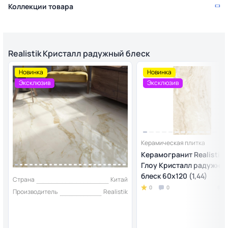
Коллекции товара
Realistik Кристалл радужный блеск
Новинка
Новинка
Эксклюзив
Эксклюзив
Керамическая плитка
Керамогранит Realistik 
Глоу Кристалл радужны
блеск 60x120 (1,44)
Страна
Китай
0
0
Производитель
Realistik