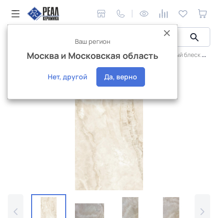
Ваш регион
Москва и Московская область
Керамическая плитка
Realistik
Кристалл радужный блеск
Новинка
Нет, другой
Да, верно
Эксклюзив