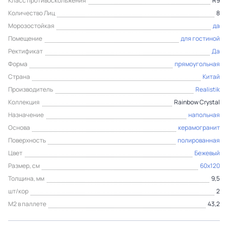
Класс противоскольжения
R9
Количество Лиц
8
Морозостойкая
да
Помещение
для гостиной
Ректификат
Да
Форма
прямоугольная
Страна
Китай
Производитель
Realistik
Коллекция
Rainbow Crystal
Назначение
напольная
Основа
керамогранит
Поверхность
полированная
Цвет
Бежевый
Размер, см
60x120
Толщина, мм
9,5
шт/кор
2
М2 в паллете
43,2