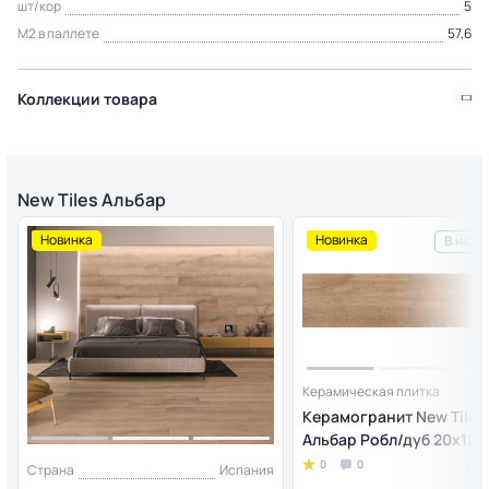
шт/кор
5
М2 в паллете
57,6
Коллекции товара
New Tiles Альбар
Новинка
Новинка
В нали
Керамическая плитка
Керамогранит New Tiles
Альбар Робл/дуб 20x120 
0
0
Страна
Испания