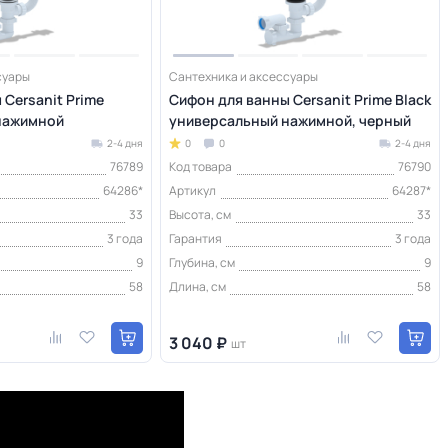
суары
Сантехника и аксессуары
Cersanit Prime
Сифон для ванны Cersanit Prime Black
нажимной
универсальный нажимной, черный
2-4 дня
0
0
2-4 дня
76789
Код товара
76790
64286*
Артикул
64287*
33
Высота, см
33
3 года
Гарантия
3 года
9
Глубина, см
9
58
Длина, см
58
3 040 ₽
шт