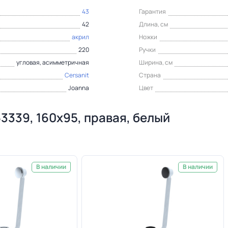
43
Гарантия
42
Длина, см
акрил
Ножки
220
Ручки
угловая, асимметричная
Ширина, см
Cersanit
Страна
Joanna
Цвет
3339, 160х95, правая, белый
В наличии
В наличии