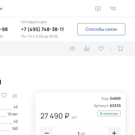
ты
Оптовый отдел
1-98
+7 (495) 748-38-11
Способы связи
00
Пн - Пт c 9:00 до 18:00
й
Код:
54669
Артикул:
63339
43
27 490 ₽
В наличии
10 лет
шт
42
160
шт