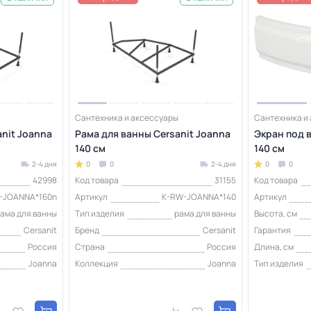
Сантехника и аксессуары
Сантехника и
nit Joanna
Рама для ванны Cersanit Joanna
Экран под в
140 см
140 см
2-4 дня
0
0
2-4 дня
0
0
42998
Код товара
31155
Код товара
-JOANNA*160n
Артикул
K-RW-JOANNA*140
Артикул
ама для ванны
Тип изделия
рама для ванны
Высота, см
Cersanit
Бренд
Cersanit
Гарантия
Россия
Страна
Россия
Длина, см
Joanna
Коллекция
Joanna
Тип изделия