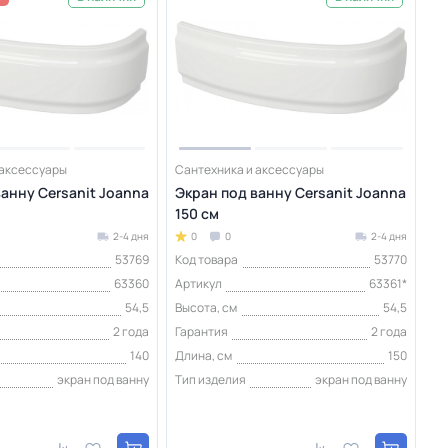
 аксессуары
Сантехника и аксессуары
анну Cersanit Joanna
Экран под ванну Cersanit Joanna
150 см
2-4 дня
0
0
2-4 дня
53769
Код товара
53770
63360
Артикул
63361*
54,5
Высота, см
54,5
2 года
Гарантия
2 года
140
Длина, см
150
экран под ванну
Тип изделия
экран под ванну