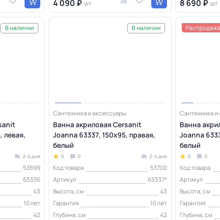
4 090 ₽
8 690 ₽
шт
шт
Распродаж
В наличии
В наличии
Сантехника и аксессуары
Сантехника и
sanit
Ванна акриловая Cersanit
Ванна акри
, левая,
Joanna 63337, 150х95, правая,
Joanna 6333
белый
белый
2-4 дня
0
0
2-4 дня
0
0
53699
Код товара
53700
Код товара
63336
Артикул
63337*
Артикул
43
Высота, см
43
Высота, см
10 лет
Гарантия
10 лет
Гарантия
42
Глубина, см
42
Глубина, см