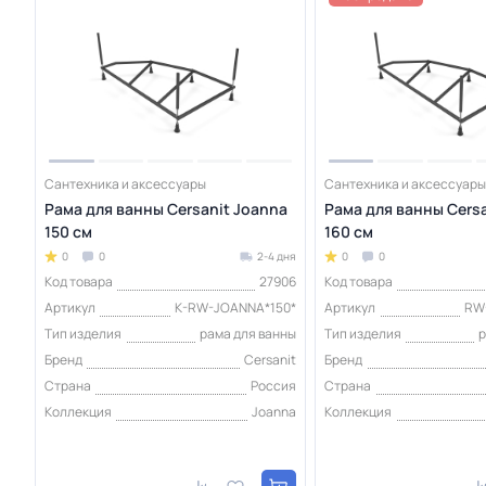
Сантехника и аксессуары
Сантехника и аксессуары
Рама для ванны Cersanit Joanna
Рама для ванны Cersa
150 см
160 см
0
0
2-4 дня
0
0
Код товара
27906
Код товара
Артикул
K-RW-JOANNA*150*
Артикул
RW
Тип изделия
рама для ванны
Тип изделия
р
Бренд
Cersanit
Бренд
Страна
Россия
Страна
Коллекция
Joanna
Коллекция