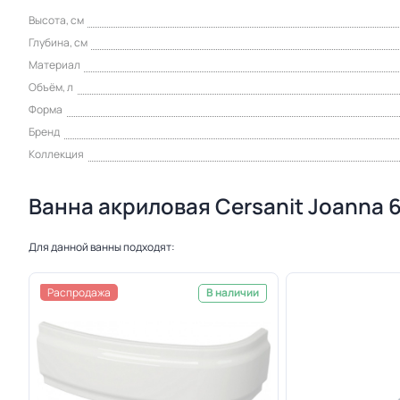
Высота, см
Глубина, см
Материал
Объём, л
Форма
Бренд
Коллекция
Ванна акриловая Cersanit Joanna 6
Для данной ванны подходят:
Распродажа
В наличии