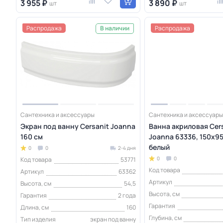
3 955 ₽
3 890 ₽
шт
шт
Распродажа
Распродажа
В наличии
Сантехника и аксессуары
Сантехника и аксессуары
Экран под ванну Cersanit Joanna
Ванна акриловая Cer
160 см
Joanna 63336, 150х95
белый
0
0
2-4 дня
0
0
Код товара
53771
Код товара
Артикул
63362
Артикул
Высота, см
54,5
Высота, см
Гарантия
2 года
Гарантия
Длина, см
160
Глубина, см
Тип изделия
экран под ванну