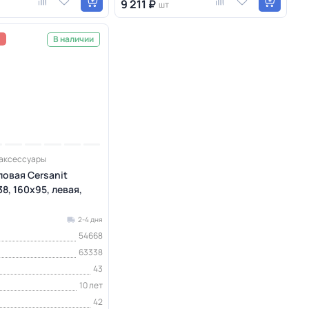
9 211 ₽
шт
а
В наличии
 аксессуары
ловая Cersanit
8, 160х95, левая,
2-4 дня
54668
63338
43
10 лет
42