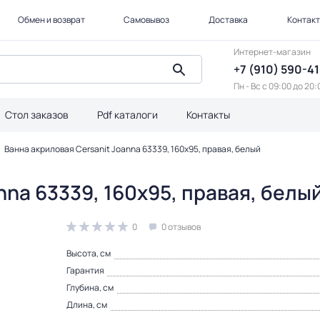
Обмен и возврат
Самовывоз
Доставка
Контак
Интернет-магазин
+7 (910) 590-4
Пн - Вс с 09:00 до 20:
Стол заказов
Pdf каталоги
Контакты
Ванна акриловая Cersanit Joanna 63339, 160х95, правая, белый
nna 63339, 160х95, правая, белы
0
0 отзывов
Высота, см
Гарантия
Глубина, см
Длина, см