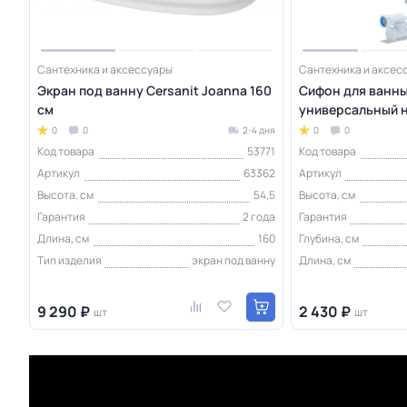
Сантехника и аксессуары
Сантехника и аксес
Экран под ванну Cersanit Joanna 160
Сифон для ванны 
см
универсальный 
0
0
2-4 дня
0
0
Код товара
53771
Код товара
Артикул
63362
Артикул
Высота, см
54,5
Высота, см
Гарантия
2 года
Гарантия
Длина, см
160
Глубина, см
Тип изделия
экран под ванну
Длина, см
9 290 ₽
2 430 ₽
шт
шт