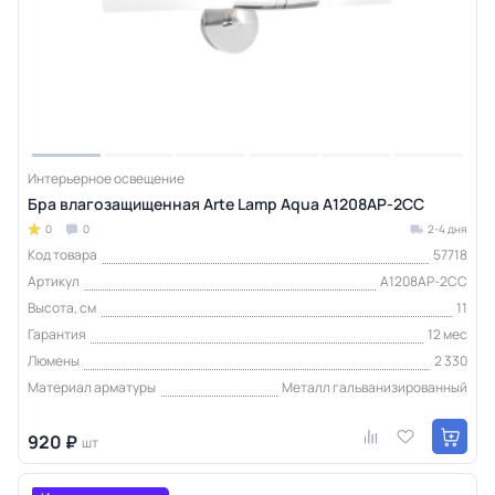
Интерьерное освещение
Бра влагозащищенная Arte Lamp Aqua A1208AP-2CC
0
0
2-4 дня
Код товара
57718
Артикул
A1208AP-2CC
Высота, см
11
Гарантия
12 мес
Люмены
2 330
Материал арматуры
Металл гальванизированный
920 ₽
шт