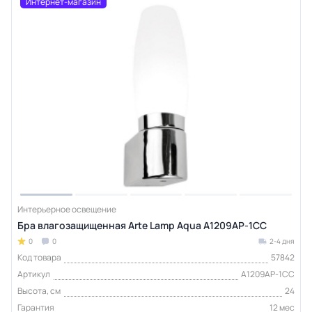
Интернет-магазин
Интерьерное освещение
Бра влагозащищенная Arte Lamp Aqua A1209AP-1CC
0
0
2-4 дня
Код товара
57842
Артикул
A1209AP-1CC
Высота, см
24
Гарантия
12 мес