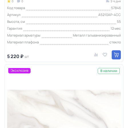
0
0
2-4 дня
Код товара
57846
Артикул
A5210AP-4CC
Высота, см
55
Гарантия
12 мес
Материал арматуры
Металл гальванизированный
Материал плафона
стекло
5 220 ₽
шт
Эксклюзив
В наличии