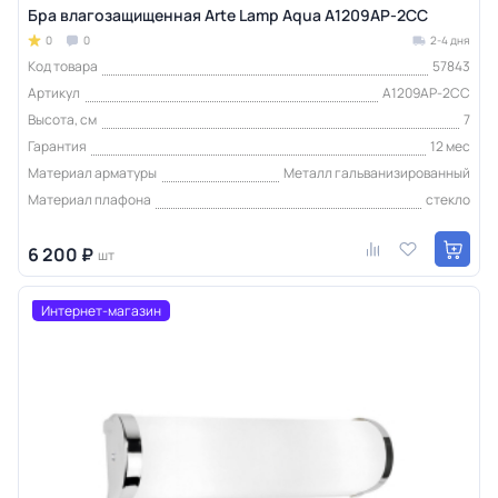
Бра влагозащищенная Arte Lamp Aqua A1209AP-2CC
0
0
2-4 дня
Код товара
57843
Артикул
A1209AP-2CC
Высота, см
7
Гарантия
12 мес
Материал арматуры
Металл гальванизированный
Материал плафона
стекло
6 200 ₽
шт
Интернет-магазин