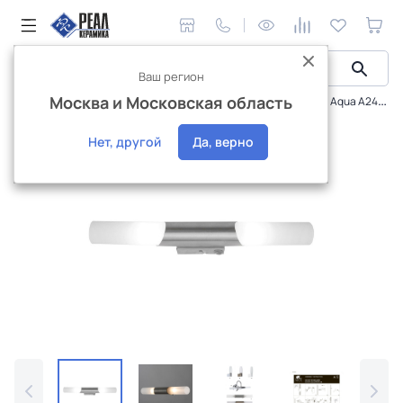
Ваш регион
Москва и Московская область
Интерьерное освещение
Бра Техно
Бра Arte Lamp Aqua A2470AP-2SS
Интернет-магазин
Нет, другой
Да, верно