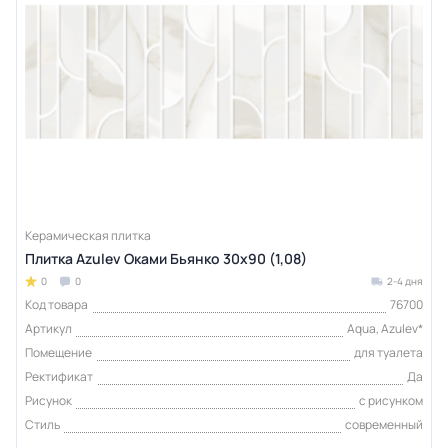
Керамическая плитка
Плитка Azulev Оками Бьянко 30х90 (1,08)
0
0
2-4 дня
Код товара
76700
Артикул
Aqua, Azulev*
Помещение
для туалета
Ректификат
Да
Рисунок
с рисунком
Стиль
современный