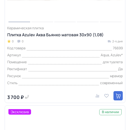
Керамическая плитка
Плитка Azulev Аква Бьянко матовая 30х90 (1,08)
0
0
2-4 дня
Код товара
76699
Артикул
Aqua, Azulev*
Помещение
для туалета
Ректификат
Да
Рисунок
мрамор
Стиль
современный
3 700 ₽
2
м
Эксклюзив
В наличии