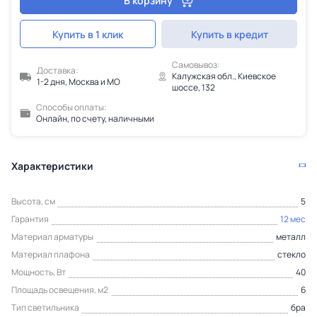
В корзину
Купить в 1 клик
Купить в кредит
Самовывоз:
Доставка:
Калужская обл., Киевское
1-2 дня, Москва и МО
шоссе, 132
Способы оплаты:
Онлайн, по счету, наличными
Характеристики
Высота, см
5
Гарантия
12 мес
Материал арматуры
металл
Материал плафона
стекло
Мощность, Вт
40
Площадь освещения, м2
6
Тип светильника
бра