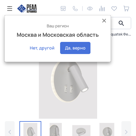
Ваш регион
Москва и Московская область
КАТАЛОГ_ВРЕМЕННАЯ
Экран под ванну фронтальный Aquatek Феникс 180
Акция
Нет, другой
Да, верно
Интернет-магазин