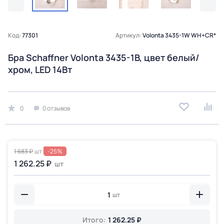
Код:
77301
Артикул:
Volonta 3435-1W WH+CR*
Бра Schaffner Volonta 3435-1В, цвет белый/
хром, LED 14Вт
0
0 отзывов
-25%
1 683 ₽
шт
1 262.25 ₽
шт
шт
Итого:
1 262.25 ₽