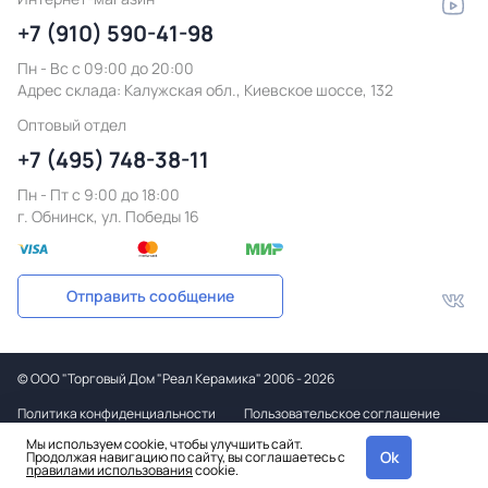
+7 (910) 590-41-98
Пн - Вс с 09:00 до 20:00
Адрес склада:
Калужская обл., Киевское шоссе, 132
Оптовый отдел
+7 (495) 748-38-11
Пн - Пт c 9:00 до 18:00
г. Обнинск, ул. Победы 16
Отправить сообщение
©
ООО "Торговый Дом "Реал Керамика"
2006 - 2026
Политика конфиденциальности
Пользовательское соглашение
Мы используем cookie, чтобы улучшить сайт.
Дизайн
Ok
Продолжая навигацию по сайту, вы соглашаетесь с
и вёрстка
правилами использования
cookie.