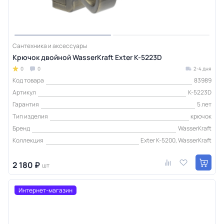
Сантехника и аксессуары
Крючок двойной WasserKraft Exter K-5223D
0
0
2-4 дня
Код товара
83989
Артикул
K-5223D
Гарантия
5 лет
Тип изделия
крючок
Бренд
WasserKraft
Коллекция
Exter K-5200, WasserKraft
2 180 ₽
шт
Интернет-магазин