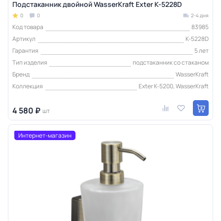
Подстаканник двойной WasserKraft Exter K-5228D
0
0
2-4 дня
Код товара
83985
Артикул
K-5228D
Гарантия
5 лет
Тип изделия
подстаканник со стаканом
Бренд
WasserKraft
Коллекция
Exter K-5200, WasserKraft
4 580 ₽
шт
Интернет-магазин