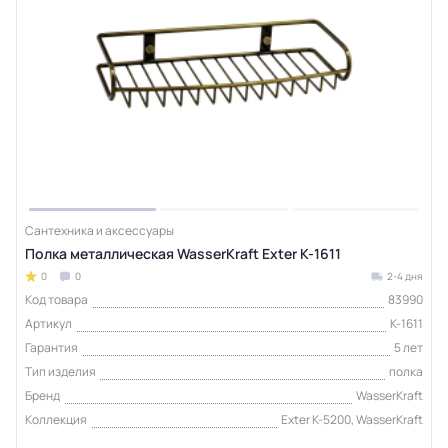
Сантехника и аксессуары
Полка металлическая WasserKraft Exter K-1611
0
0
2-4 дня
Код товара
83990
Артикул
K-1611
Гарантия
5 лет
Тип изделия
полка
Бренд
WasserKraft
Коллекция
Exter K-5200, WasserKraft