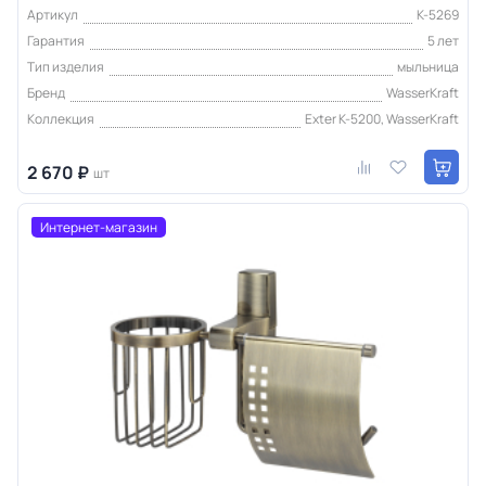
Артикул
K-5269
Гарантия
5 лет
Тип изделия
мыльница
Бренд
WasserKraft
Коллекция
Exter K-5200, WasserKraft
2 670 ₽
шт
Интернет-магазин