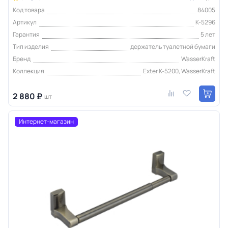
Код товара
84005
Артикул
K-5296
Гарантия
5 лет
Тип изделия
держатель туалетной бумаги
Бренд
WasserKraft
Коллекция
Exter K-5200, WasserKraft
2 880 ₽
шт
Интернет-магазин