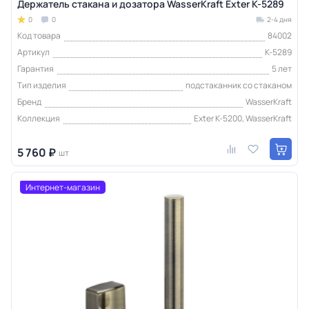
Держатель стакана и дозатора WasserKraft Exter K-5289
0
0
2-4 дня
Код товара
84002
Артикул
K-5289
Гарантия
5 лет
Тип изделия
подстаканник со стаканом
Бренд
WasserKraft
Коллекция
Exter K-5200, WasserKraft
5 760 ₽
шт
Интернет-магазин