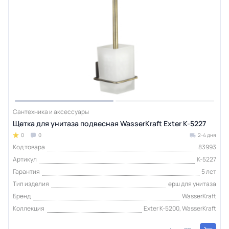
Сантехника и аксессуары
Щетка для унитаза подвесная WasserKraft Exter K-5227
0
0
2-4 дня
Код товара
83993
Артикул
K-5227
Гарантия
5 лет
Тип изделия
ерш для унитаза
Бренд
WasserKraft
Коллекция
Exter K-5200, WasserKraft