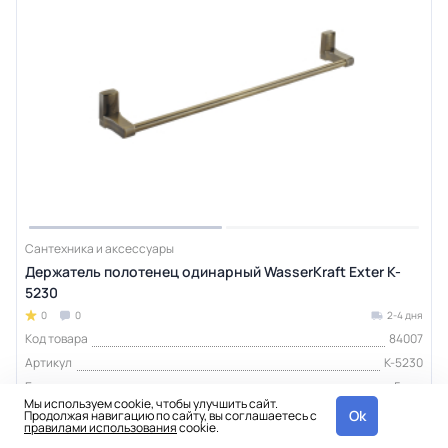
Сантехника и аксессуары
Держатель полотенец одинарный WasserKraft Exter K-
5230
0
0
2-4 дня
Код товара
84007
Артикул
K-5230
Гарантия
5 лет
Мы используем cookie, чтобы улучшить сайт.
Тип изделия
держатель полотенец
Ok
Продолжая навигацию по сайту, вы соглашаетесь с
правилами использования
cookie.
Бренд
WasserKraft