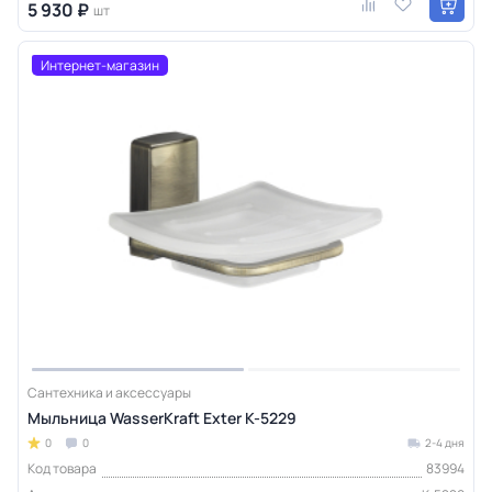
5 930 ₽
шт
Интернет-магазин
Сантехника и аксессуары
Мыльница WasserKraft Exter K-5229
0
0
2-4 дня
Код товара
83994