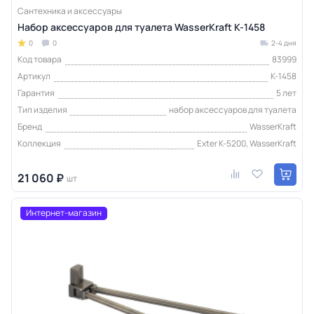
Сантехника и аксессуары
Набор аксессуаров для туалета WasserKraft K-1458
0
0
2-4 дня
Код товара
83999
Артикул
K-1458
Гарантия
5 лет
Тип изделия
набор аксессуаров для туалета
Бренд
WasserKraft
Коллекция
Exter K-5200, WasserKraft
21 060 ₽
шт
Интернет-магазин