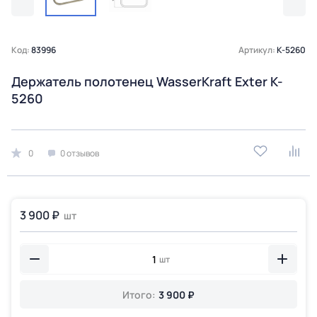
Код:
83996
Артикул:
K-5260
Держатель полотенец WasserKraft Exter K-
5260
0
0 отзывов
3 900 ₽
шт
шт
Итого:
3 900 ₽