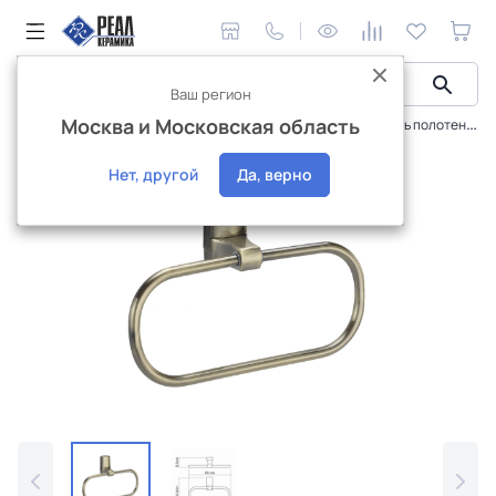
Ваш регион
Москва и Московская область
Сантехника и аксессуары
Аксессуары
Держатель полотенец WasserKraft Exter K-5260
Интернет-магазин
Нет, другой
Да, верно