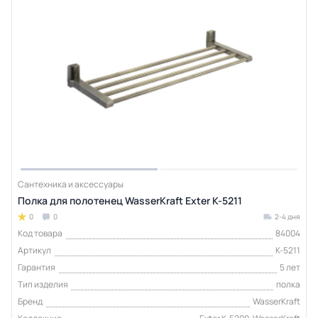
Сантехника и аксессуары
Полка для полотенец WasserKraft Exter K-5211
0
0
2-4 дня
Код товара
84004
Артикул
K-5211
Гарантия
5 лет
Тип изделия
полка
Бренд
WasserKraft