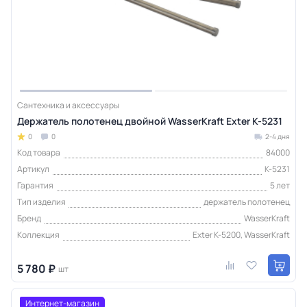
Сантехника и аксессуары
Держатель полотенец двойной WasserKraft Exter K-5231
0
0
2-4 дня
Код товара
84000
Артикул
K-5231
Гарантия
5 лет
Тип изделия
держатель полотенец
Бренд
WasserKraft
Коллекция
Exter K-5200, WasserKraft
5 780 ₽
шт
Интернет-магазин