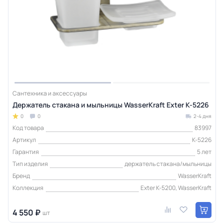
Сантехника и аксессуары
Держатель стакана и мыльницы WasserKraft Exter K-5226
0
0
2-4 дня
Код товара
83997
Артикул
K-5226
Гарантия
5 лет
Тип изделия
держатель стакана/мыльницы
Бренд
WasserKraft
Коллекция
Exter K-5200, WasserKraft
4 550 ₽
шт