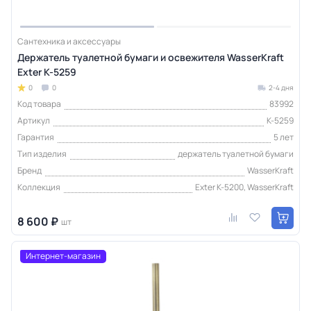
Сантехника и аксессуары
Держатель туалетной бумаги и освежителя WasserKraft
Exter K-5259
0
0
2-4 дня
Код товара
83992
Артикул
K-5259
Гарантия
5 лет
Тип изделия
держатель туалетной бумаги
Бренд
WasserKraft
Коллекция
Exter K-5200, WasserKraft
8 600 ₽
шт
Интернет-магазин