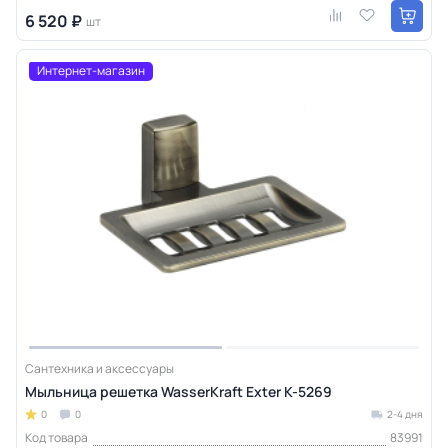
6 520 ₽
шт
Интернет-магазин
Сантехника и аксессуары
Мыльница решетка WasserKraft Exter K-5269
0
0
2-4 дня
Код товара
83991