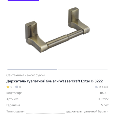
Сантехника и аксессуары
Держатель туалетной бумаги WasserKraft Exter K-5222
0
0
2-4 дня
Код товара
84001
Артикул
K-5222
Гарантия
5 лет
Тип изделия
держатель туалетной бумаги