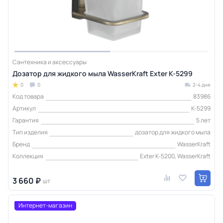
Сантехника и аксессуары
Дозатор для жидкого мыла WasserKraft Exter K-5299
0
0
2-4 дня
Код товара
83986
Артикул
K-5299
Гарантия
5 лет
Тип изделия
дозатор для жидкого мыла
Бренд
WasserKraft
Коллекция
Exter K-5200, WasserKraft
3 660 ₽
шт
Интернет-магазин