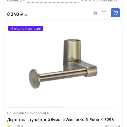
Коллекция
Exter K-5200, WasserKraft
8 340 ₽
шт
Интернет-магазин
Сантехника и аксессуары
Держатель туалетной бумаги WasserKraft Exter K-5296
0
0
2-4 дня