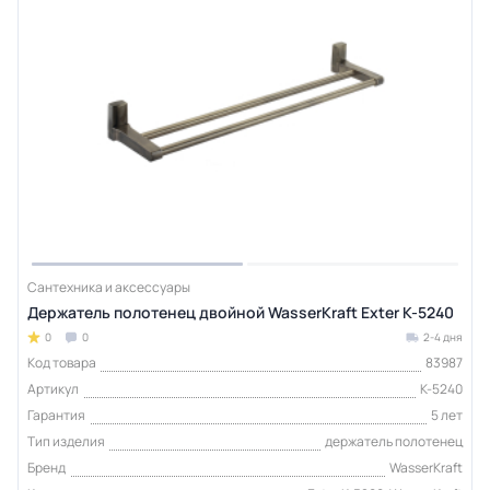
Сантехника и аксессуары
Держатель полотенец двойной WasserKraft Exter K-5240
0
0
2-4 дня
Код товара
83987
Артикул
K-5240
Гарантия
5 лет
Тип изделия
держатель полотенец
Бренд
WasserKraft