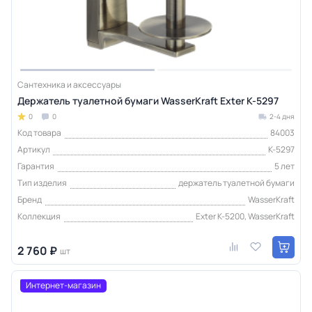
Сантехника и аксессуары
Держатель туалетной бумаги WasserKraft Exter K-5297
0
0
2-4 дня
Код товара
84003
Артикул
K-5297
Гарантия
5 лет
Тип изделия
держатель туалетной бумаги
Бренд
WasserKraft
Коллекция
Exter K-5200, WasserKraft
2 760 ₽
шт
Интернет-магазин