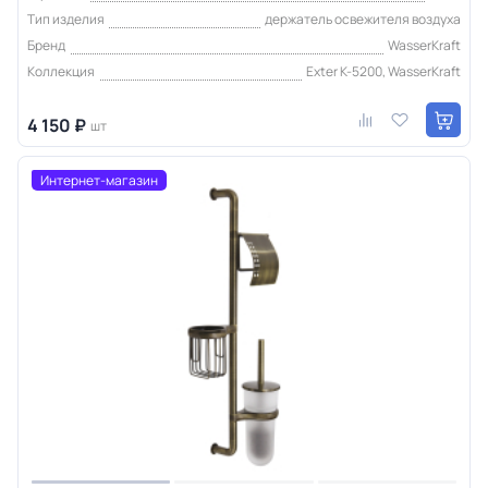
Тип изделия
держатель освежителя воздуха
Бренд
WasserKraft
Коллекция
Exter K-5200, WasserKraft
4 150 ₽
шт
Интернет-магазин