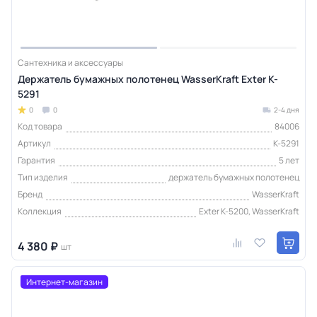
Сантехника и аксессуары
Держатель бумажных полотенец WasserKraft Exter K-
5291
0
0
2-4 дня
Код товара
84006
Артикул
K-5291
Гарантия
5 лет
Тип изделия
держатель бумажных полотенец
Бренд
WasserKraft
Коллекция
Exter K-5200, WasserKraft
4 380 ₽
шт
Интернет-магазин