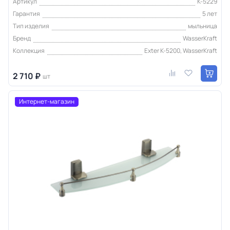
Артикул
K-5229
Гарантия
5 лет
Тип изделия
мыльница
Бренд
WasserKraft
Коллекция
Exter K-5200, WasserKraft
2 710 ₽
шт
Интернет-магазин