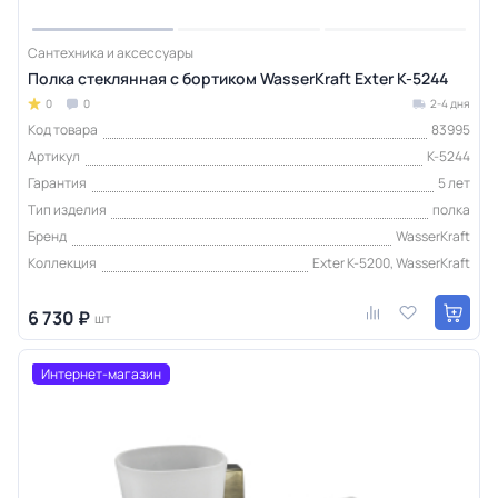
Сантехника и аксессуары
Полка стеклянная с бортиком WasserKraft Exter K-5244
0
0
2-4 дня
Код товара
83995
Артикул
K-5244
Гарантия
5 лет
Тип изделия
полка
Бренд
WasserKraft
Коллекция
Exter K-5200, WasserKraft
6 730 ₽
шт
Интернет-магазин