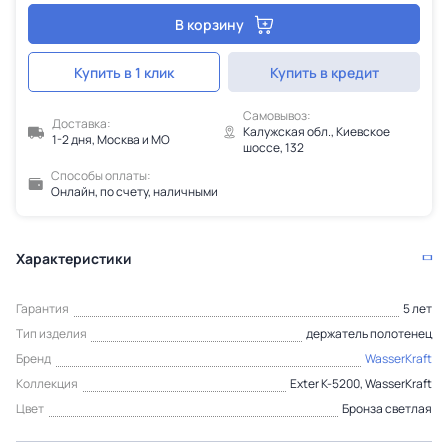
В корзину
Купить в 1 клик
Купить в кредит
Самовывоз:
Доставка:
Калужская обл., Киевское
1-2 дня, Москва и МО
шоссе, 132
Способы оплаты:
Онлайн, по счету, наличными
Характеристики
Гарантия
5 лет
Тип изделия
держатель полотенец
Бренд
WasserKraft
Коллекция
Exter K-5200, WasserKraft
Цвет
Бронза светлая