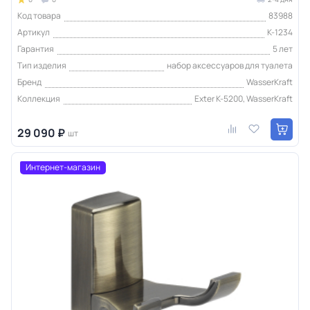
Код товара
83988
Артикул
K-1234
Гарантия
5 лет
Тип изделия
набор аксессуаров для туалета
Бренд
WasserKraft
Коллекция
Exter K-5200, WasserKraft
29 090 ₽
шт
Интернет-магазин