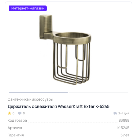
Интернет-магазин
Сантехника и аксессуары
Держатель освежителя WasserKraft Exter K-5245
0
0
2-4 дня
Код товара
83998
Артикул
K-5245
Гарантия
5 лет