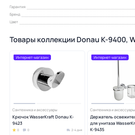
Гарантия
Бренд
Цвет
Товары коллекции Donau K-9400, W
Интернет-магазин
Интернет-магазин
Сантехника и аксессуары
Сантехника и аксессуары
Крючок WasserKraft Donau K-
Держатель освежител
9423
для унитаза WasserKr
K-9435
0
0
2-4 дня