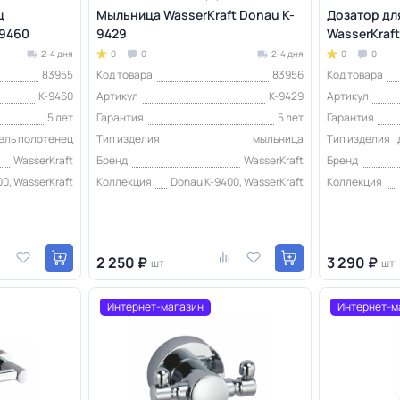
ц
Мыльница WasserKraft Donau K-
Дозатор дл
-9460
9429
WasserKraf
2-4 дня
0
0
2-4 дня
0
0
83955
Код товара
83956
Код товара
K-9460
Артикул
K-9429
Артикул
5 лет
Гарантия
5 лет
Гарантия
ель полотенец
Тип изделия
мыльница
Тип изделия
WasserKraft
Бренд
WasserKraft
Бренд
0, WasserKraft
Коллекция
Donau K-9400, WasserKraft
Коллекция
2 250 ₽
3 290 ₽
шт
шт
Интернет-магазин
Интернет-м