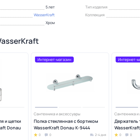
5 лет
Тип изделия
WasserKraft
Коллекция
Хром
asserKraft
Интернет-магазин
Интернет-м
Сантехника и аксессуары
Сантехника и
я и щетки
Полка стеклянная с бортиком
Держатель 
aft Donau
WasserKraft Donau K-9444
WasserKraf
0
0
2-4 дня
0
0