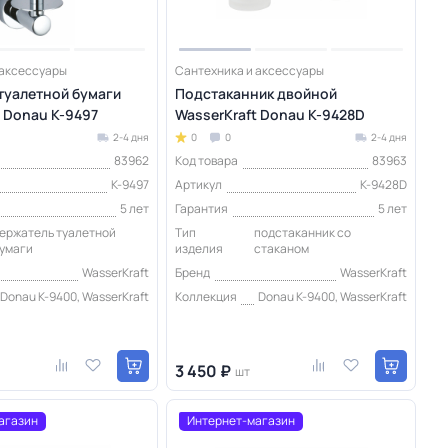
 аксессуары
Сантехника и аксессуары
туалетной бумаги
Подстаканник двойной
t Donau K-9497
WasserKraft Donau K-9428D
2-4 дня
0
0
2-4 дня
83962
Код товара
83963
K-9497
Артикул
K-9428D
5 лет
Гарантия
5 лет
ержатель туалетной
Тип
подстаканник со
умаги
изделия
стаканом
WasserKraft
Бренд
WasserKraft
Donau K-9400, WasserKraft
Коллекция
Donau K-9400, WasserKraft
3 450 ₽
шт
агазин
Интернет-магазин