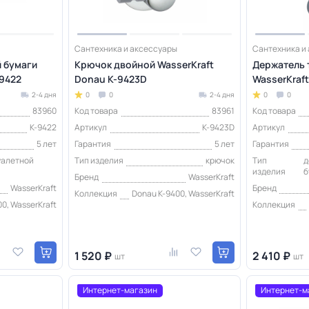
Сантехника и аксессуары
Сантехника и
 бумаги
Крючок двойной WasserKraft
Держатель 
-9422
Donau K-9423D
WasserKraf
2-4 дня
0
0
2-4 дня
0
0
83960
Код товара
83961
Код товара
K-9422
Артикул
K-9423D
Артикул
5 лет
Гарантия
5 лет
Гарантия
уалетной
Тип изделия
крючок
Тип
д
изделия
б
Бренд
WasserKraft
WasserKraft
Бренд
Коллекция
Donau K-9400, WasserKraft
0, WasserKraft
Коллекция
1 520 ₽
2 410 ₽
шт
шт
Интернет-магазин
Интернет-м