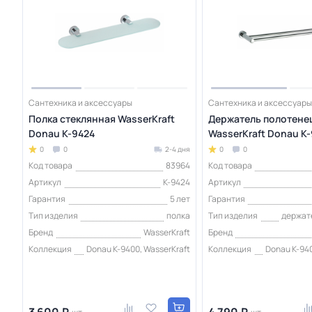
Сантехника и аксессуары
Сантехника и аксессуары
Полка стеклянная WasserKraft
Держатель полотене
Donau K-9424
WasserKraft Donau K
0
0
2-4 дня
0
0
Код товара
83964
Код товара
Артикул
K-9424
Артикул
Гарантия
5 лет
Гарантия
Тип изделия
полка
Тип изделия
держат
Бренд
WasserKraft
Бренд
Коллекция
Donau K-9400, WasserKraft
Коллекция
Donau K-940
3 600 ₽
4 790 ₽