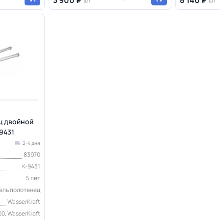
шт
шт
ц двойной
9431
2-4 дня
83970
K-9431
5 лет
ель полотенец
WasserKraft
0, WasserKraft