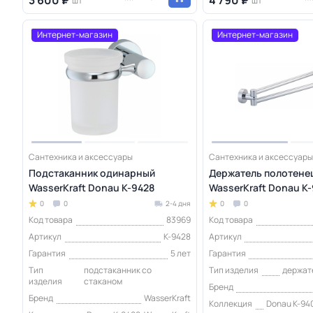
шт
шт
Интернет-магазин
Интернет-магазин
Сантехника и аксессуары
Сантехника и аксессуары
Подстаканник одинарный
Держатель полотене
WasserKraft Donau K-9428
WasserKraft Donau K-
0
0
2-4 дня
0
0
Код товара
83969
Код товара
Артикул
K-9428
Артикул
Гарантия
5 лет
Гарантия
Тип
подстаканник со
Тип изделия
держат
изделия
стаканом
Бренд
Бренд
WasserKraft
Коллекция
Donau K-940