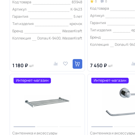
0
0
Код товара
83948
Код товара
Артикул
K-9423
Артикул
Гарантия
5 лет
Гарантия
Тип изделия
крючок
Тип изделия
е
Бренд
WasserKraft
Бренд
Коллекция
Donau K-9400, WasserKraft
Коллекция
Donau K-940
1 180 ₽
7 450 ₽
шт
шт
Интернет-магазин
Интернет-магазин
Сантехника и аксессуары
Сантехника и аксессуары