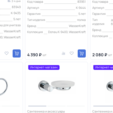
2-4 дня
Код товара
83951
Код товара
83949
Артикул
K-9444
Артикул
K-9435
Гарантия
5 лет
Гарантия
5 лет
Тип изделия
полка
Тип
д
изделия
б
рш для унитаза
Бренд
WasserKraft
Бренд
WasserKraft
Коллекция
Donau K-9400, WasserKraft
Коллекция
0, WasserKraft
4 390 ₽
2 080 ₽
шт
шт
Интернет-магазин
Интернет-м
Сантехника и аксессуары
Сантехника и