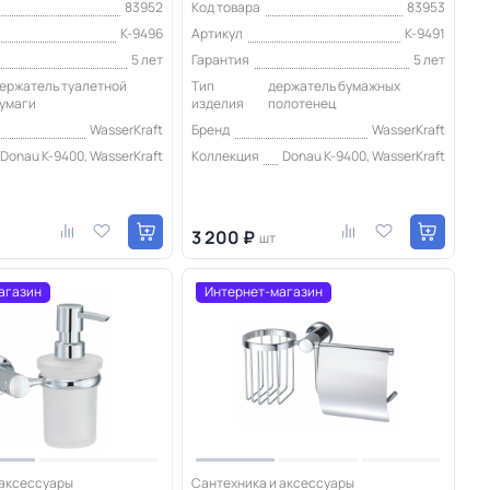
83952
Код товара
83953
K-9496
Артикул
K-9491
5 лет
Гарантия
5 лет
ержатель туалетной
Тип
держатель бумажных
умаги
изделия
полотенец
WasserKraft
Бренд
WasserKraft
Donau K-9400, WasserKraft
Коллекция
Donau K-9400, WasserKraft
3 200 ₽
шт
агазин
Интернет-магазин
 аксессуары
Сантехника и аксессуары