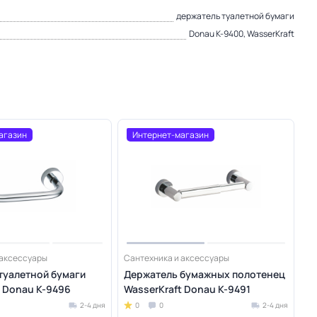
держатель туалетной бумаги
Donau K-9400, WasserKraft
агазин
Интернет-магазин
 аксессуары
Сантехника и аксессуары
туалетной бумаги
Держатель бумажных полотенец
t Donau K-9496
WasserKraft Donau K-9491
2-4 дня
0
0
2-4 дня