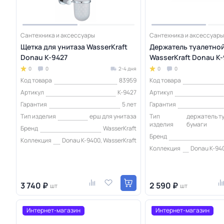
Сантехника и аксессуары
Сантехника и аксессуары
Щетка для унитаза WasserKraft
Держатель туалетной
Donau K-9427
WasserKraft Donau K
0
0
2-4 дня
0
0
Код товара
83959
Код товара
Артикул
K-9427
Артикул
Гарантия
5 лет
Гарантия
Тип изделия
ерш для унитаза
Тип
держатель т
изделия
бумаги
Бренд
WasserKraft
Бренд
Коллекция
Donau K-9400, WasserKraft
Коллекция
Donau K-940
3 740 ₽
2 590 ₽
шт
шт
Интернет-магазин
Интернет-магазин