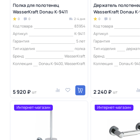
Полка для полотенец
Держатель полотене
WasserKraft Donau K-9411
WasserKraft Donau K
0
0
2-4 дня
0
0
Код товара
83954
Код товара
Артикул
K-9411
Артикул
Гарантия
5 лет
Гарантия
Тип изделия
полка
Тип изделия
держат
Бренд
WasserKraft
Бренд
Коллекция
Donau K-9400, WasserKraft
Коллекция
Donau K-940
5 920 ₽
2 240 ₽
шт
шт
Интернет-магазин
Интернет-магазин