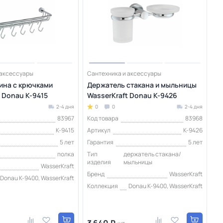
 аксессуары
Сантехника и аксессуары
ина с крючками
Держатель стакана и мыльницы
 Donau K-9415
WasserKraft Donau K-9426
2-4 дня
0
0
2-4 дня
83967
Код товара
83968
K-9415
Артикул
K-9426
5 лет
Гарантия
5 лет
полка
Тип
держатель стакана/
изделия
мыльницы
WasserKraft
Бренд
WasserKraft
Donau K-9400, WasserKraft
Коллекция
Donau K-9400, WasserKraft
3 640 ₽