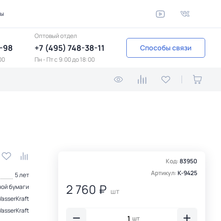
ты
Оптовый отдел
1-98
+7 (495) 748-38-11
Способы связи
00
Пн - Пт c 9:00 до 18:00
Код:
83950
Артикул:
K-9425
5 лет
2 760 ₽
ной бумаги
шт
asserKraft
asserKraft
шт