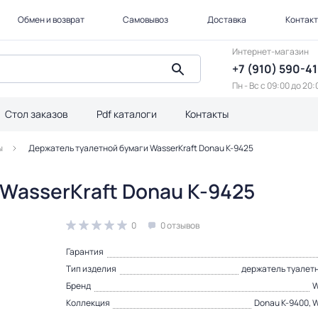
Обмен и возврат
Самовывоз
Доставка
Контак
Интернет-магазин
+7 (910) 590-4
Пн - Вс с 09:00 до 20:
Стол заказов
Pdf каталоги
Контакты
ы
Держатель туалетной бумаги WasserKraft Donau K-9425
WasserKraft Donau K-9425
0
0 отзывов
Гарантия
Тип изделия
держатель туалет
Бренд
W
Коллекция
Donau K-9400, W