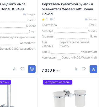
я жидкого мыла
Держатель туалетной бумаги и
t Donau K-9499
освежителя WasserKraft Donau
K-9459
2-4 дня
0
0
2-4 дня
83957
Код товара
83958
K-9499
Артикул
K-9459
5 лет
Гарантия
5 лет
дозатор для жидкого мыла
Тип
держатель туалетной
WasserKraft
изделия
бумаги
Donau K-9400, WasserKraft
Бренд
WasserKraft
Коллекция
Donau K-9400, WasserKraft
7 030 ₽
шт
агазин
Интернет-магазин