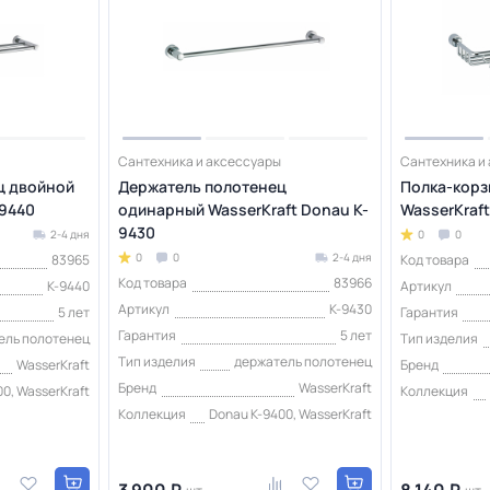
Сантехника и аксессуары
Сантехника и
ц двойной
Держатель полотенец
Полка-корз
-9440
одинарный WasserKraft Donau K-
WasserKraft
9430
2-4 дня
0
0
0
0
2-4 дня
83965
Код товара
Код товара
83966
K-9440
Артикул
Артикул
K-9430
5 лет
Гарантия
Гарантия
5 лет
ель полотенец
Тип изделия
Тип изделия
держатель полотенец
WasserKraft
Бренд
Бренд
WasserKraft
0, WasserKraft
Коллекция
Коллекция
Donau K-9400, WasserKraft
3 900 ₽
8 140 ₽