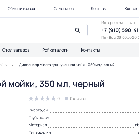
Обмен и возврат
Самовывоз
Доставка
Контак
Интернет-магазин
+7 (910) 590-4
Пн - Вс с 09:00 до 20:
Стол заказов
Pdf каталоги
Контакты
ойки
Диспенсер Alcora для кухонной мойки, 350 мл, черный
й мойки, 350 мл, черный
0
0 отзывов
Высота, см
Глубина, см
Материал
a
Тип изделия