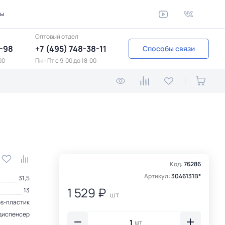
ты
Оптовый отдел
1-98
+7 (495) 748-38-11
Способы связи
00
Пн - Пт c 9:00 до 18:00
Код:
76286
Артикул:
3046131B*
31,5
1 529 ₽
13
шт
bs-пластик
диспенсер
шт