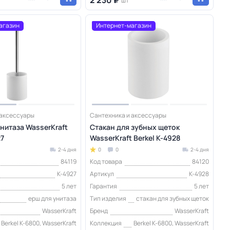
шт
агазин
Интернет-магазин
 аксессуары
Сантехника и аксессуары
нитаза WasserKraft
Стакан для зубных щеток
27
WasserKraft Berkel K-4928
2-4 дня
0
0
2-4 дня
84119
Код товара
84120
K-4927
Артикул
K-4928
5 лет
Гарантия
5 лет
ерш для унитаза
Тип изделия
стакан для зубных щеток
WasserKraft
Бренд
WasserKraft
Berkel K-6800, WasserKraft
Коллекция
Berkel K-6800, WasserKraft