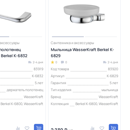
 аксессуары
Сантехника и аксессуары
полотенец
Мыльница WasserKraft Berkel K-
 Berkel K-6832
6829
2-4 дня
0
0
2-4 дня
83919
Код товара
83920
K-6832
Артикул
K-6829
5 лет
Гарантия
5 лет
держатель полотенец
Тип изделия
мыльница
WasserKraft
Бренд
WasserKraft
Berkel K-6800, WasserKraft
Коллекция
Berkel K-6800, WasserKraft
2 230 ₽