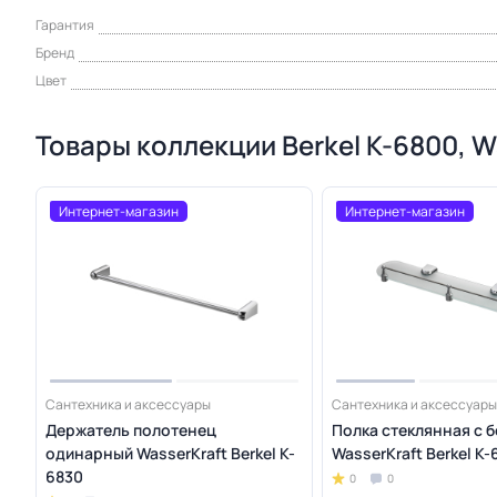
Гарантия
Бренд
Цвет
Товары коллекции Berkel K-6800, W
Интернет-магазин
Интернет-магазин
Сантехника и аксессуары
Сантехника и аксессуары
Держатель полотенец
Полка стеклянная с 
одинарный WasserKraft Berkel K-
WasserKraft Berkel K-
6830
0
0