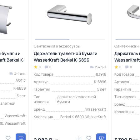
Сантехника и аксессуары
Сантехника и
 бумаги и
Держатель туалетной бумаги
Держатель 
ft Berkel K-
WasserKraft Berkel K-6896
WasserKraft
0
0
2-4 дня
0
0
2-4 дня
Код товара
83918
Код товара
83917
Артикул
K-6896
Артикул
K-6859
Гарантия
5 лет
Гарантия
5 лет
Тип
держатель туалетной
Тип изделия
изделия
бумаги
уалетной
Бренд
Бренд
WasserKraft
Коллекция
WasserKraft
Коллекция
Berkel K-6800, WasserKraft
00, WasserKraft
2 080 ₽
3 390 ₽