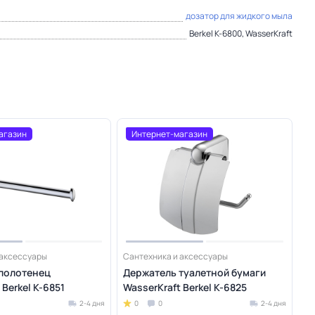
дозатор для жидкого мыла
Berkel K-6800, WasserKraft
агазин
Интернет-магазин
 аксессуары
Сантехника и аксессуары
полотенец
Держатель туалетной бумаги
 Berkel K-6851
WasserKraft Berkel K-6825
2-4 дня
0
0
2-4 дня