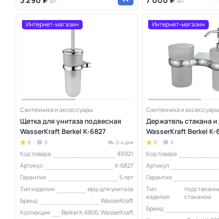
шт
шт
Интернет-магазин
Интернет-магазин
Сантехника и аксессуары
Сантехника и аксессуары
Щетка для унитаза подвесная
Держатель стакана и
WasserKraft Berkel K-6827
WasserKraft Berkel K-
0
0
2-4 дня
0
0
Код товара
83921
Код товара
Артикул
K-6827
Артикул
Гарантия
5 лет
Гарантия
Тип изделия
ерш для унитаза
Тип
подстаканн
изделия
стаканом
Бренд
WasserKraft
Бренд
Коллекция
Berkel K-6800, WasserKraft