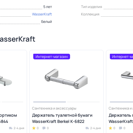
5 лет
Тип изделия
WasserKraft
Коллекция
Белый
asserKraft
Интернет-магазин
Интернет-м
Сантехника и аксессуары
Сантехника и
бортиком
Держатель туалетной бумаги
Держатель 
6844
WasserKraft Berkel K-6822
WasserKraft
2-4 дня
0
0
2-4 дня
0
0