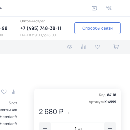
ты
Оптовый отдел
1-98
+7 (495) 748-38-11
Способы связи
00
Пн - Пт c 9:00 до 18:00
Код:
84118
Артикул:
K-4999
5 лет
2 680 ₽
дкого мыла
шт
asserKraft
WasserKraft
шт