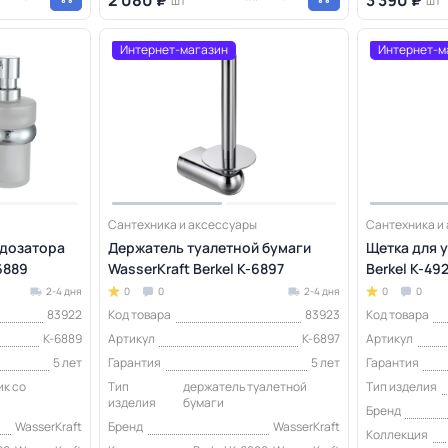
шт
шт
Интернет-магазин
Интернет-м
Сантехника и аксессуары
Сантехника и
 дозатора
Держатель туалетной бумаги
Щетка для у
6889
WasserKraft Berkel K-6897
Berkel K-49
2-4 дня
0
0
2-4 дня
0
0
83922
Код товара
83923
Код товара
K-6889
Артикул
K-6897
Артикул
5 лет
Гарантия
5 лет
Гарантия
ик со
Тип
держатель туалетной
Тип изделия
изделия
бумаги
Бренд
WasserKraft
Бренд
WasserKraft
Коллекция