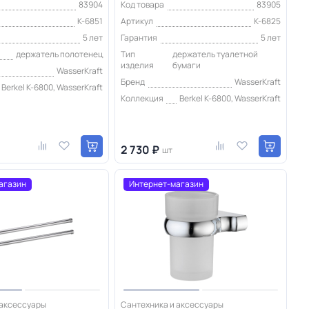
83904
Код товара
83905
K-6851
Артикул
K-6825
5 лет
Гарантия
5 лет
держатель полотенец
Тип
держатель туалетной
изделия
бумаги
WasserKraft
Бренд
WasserKraft
Berkel K-6800, WasserKraft
Коллекция
Berkel K-6800, WasserKraft
2 730 ₽
шт
агазин
Интернет-магазин
 аксессуары
Сантехника и аксессуары