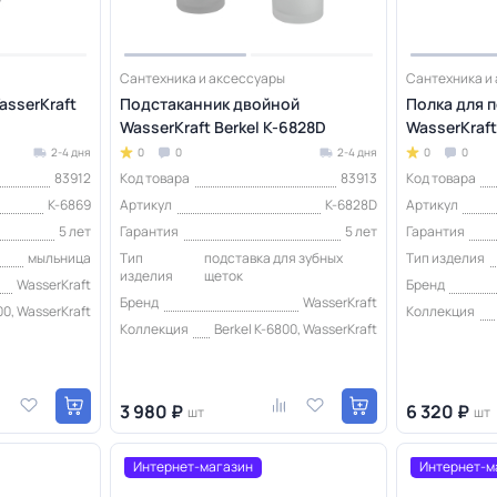
Сантехника и аксессуары
Сантехника и
sserKraft
Подстаканник двойной
Полка для 
WasserKraft Berkel K-6828D
WasserKraft
2-4 дня
0
0
2-4 дня
0
0
83912
Код товара
83913
Код товара
K-6869
Артикул
K-6828D
Артикул
5 лет
Гарантия
5 лет
Гарантия
мыльница
Тип
подставка для зубных
Тип изделия
изделия
щеток
WasserKraft
Бренд
Бренд
WasserKraft
00, WasserKraft
Коллекция
Коллекция
Berkel K-6800, WasserKraft
3 980 ₽
6 320 ₽
шт
шт
Интернет-магазин
Интернет-м