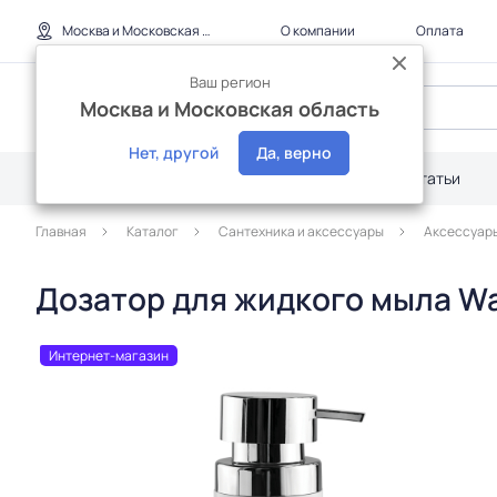
Москва и Московская область
О компании
Оплата
Ваш регион
Москва и Московская область
Нет, другой
Да, верно
Каталог
Дилерам
Акции
Статьи
Главная
Каталог
Сантехника и аксессуары
Аксессуар
Дозатор для жидкого мыла Was
Интернет-магазин