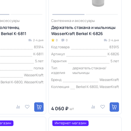
 аксессуары
Сантехника и аксессуары
полотенец
Держатель стакана и мыльницы
 Berkel K-6811
WasserKraft Berkel K-6826
2-4 дня
0
0
2-4 дня
83914
Код товара
83915
K-6811
Артикул
K-6826
5 лет
Гарантия
5 лет
полка
Тип
держатель стакана/
изделия
мыльницы
WasserKraft
Бренд
WasserKraft
Berkel K-6800, WasserKraft
Коллекция
Berkel K-6800, WasserKraft
4 060 ₽
шт
агазин
Интернет-магазин