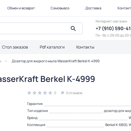
Обмен и возврат
Самовывоз
Доставка
Контак
Интернет-магазин
+7 (910) 590-4
Пн - Вс с 09:00 до 20:
Стол заказов
Pdf каталоги
Контакты
ы
Дозатор для жидкого мыла WasserKraft Berkel K-4999
serKraft Berkel K-4999
0
0 отзывов
Гарантия
Тип изделия
дозатор для жи
Бренд
W
Коллекция
Berkel K-6800, 