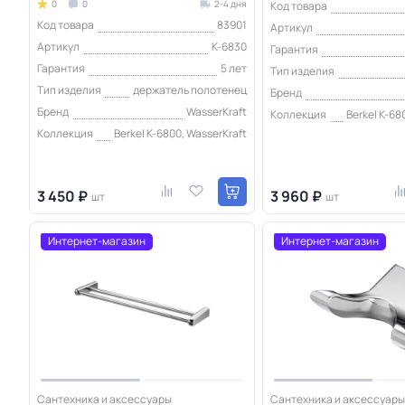
0
0
2-4 дня
Код товара
Код товара
83901
Артикул
Артикул
K-6830
Гарантия
Гарантия
5 лет
Тип изделия
Тип изделия
держатель полотенец
Бренд
Бренд
WasserKraft
Коллекция
Berkel K-68
Коллекция
Berkel K-6800, WasserKraft
3 450 ₽
3 960 ₽
шт
шт
Интернет-магазин
Интернет-магазин
Сантехника и аксессуары
Сантехника и аксессуары