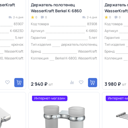
erKraft
Держатель полотенец
Держатель 
WasserKraft Berkel K-6860
WasserKraft
2-4 дня
0
0
2-4 дня
0
0
83907
Код товара
83908
Код товара
K-6823D
Артикул
K-6860
Артикул
5 лет
Гарантия
5 лет
Гарантия
крючок
Тип изделия
держатель полотенец
Тип изделия
WasserKraft
Бренд
WasserKraft
Бренд
00, WasserKraft
Коллекция
Berkel K-6800, WasserKraft
Коллекция
2 940 ₽
3 980 ₽
шт
шт
Интернет-магазин
Интернет-м