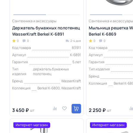
Сантехника и аксессуары
Сантехника и аксессуары
Держатель бумажных полотенец
Мыльница решетка Wa
WasserKraft Berkel K-6891
Berkel K-6869
0
0
2-4 дня
0
0
Код товара
83911
Код товара
Артикул
K-6891
Артикул
Гарантия
5 лет
Гарантия
Тип
держатель бумажных
Тип изделия
изделия
полотенец
Бренд
Бренд
WasserKraft
Коллекция
Berkel K-68
Коллекция
Berkel K-6800, WasserKraft
3 450 ₽
2 250 ₽
шт
шт
Интернет-магазин
Интернет-магазин