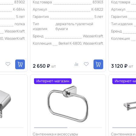
83902
Код товара
83903
Код товара
K-6844
Артикул
K-6822
Артикул
5 лет
Гарантия
5 лет
Гарантия
полка
Тип
держатель туалетной
Тип изделия
изделия
бумаги
WasserKraft
Бренд
Бренд
WasserKraft
00, WasserKraft
Коллекция
Коллекция
Berkel K-6800, WasserKraft
2 650 ₽
3 120 ₽
шт
шт
Интернет-магазин
Интернет-м
Сантехника и аксессуары
Сантехника и