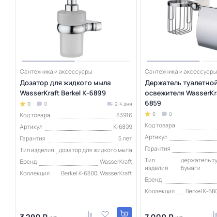
Сантехника и аксессуары
Сантехника и аксессуары
Дозатор для жидкого мыла
Держатель туалетной
WasserKraft Berkel K-6899
освежителя WasserKra
6859
0
0
2-4 дня
0
0
Код товара
83916
Код товара
Артикул
K-6899
Артикул
Гарантия
5 лет
Гарантия
Тип изделия
дозатор для жидкого мыла
Тип
держатель т
Бренд
WasserKraft
изделия
бумаги
Коллекция
Berkel K-6800, WasserKraft
Бренд
Коллекция
Berkel K-68
3 290 ₽
7 000 ₽