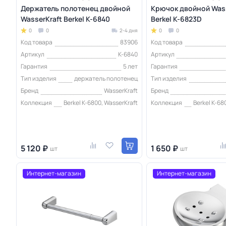
Держатель полотенец двойной
Крючок двойной Wass
WasserKraft Berkel K-6840
Berkel K-6823D
0
0
2-4 дня
0
0
Код товара
83906
Код товара
Артикул
K-6840
Артикул
Гарантия
5 лет
Гарантия
Тип изделия
держатель полотенец
Тип изделия
Бренд
WasserKraft
Бренд
Коллекция
Berkel K-6800, WasserKraft
Коллекция
Berkel K-68
5 120 ₽
1 650 ₽
шт
шт
Интернет-магазин
Интернет-магазин