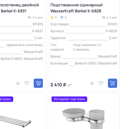
полотенец двойной
Подстаканник одинарный
 Berkel K-6831
WasserKraft Berkel K-6828
2-4 дня
0
0
2-4 дня
83909
Код товара
83910
K-6831
Артикул
K-6828
5 лет
Гарантия
5 лет
держатель полотенец
Тип
подстаканник со
изделия
стаканом
WasserKraft
Бренд
WasserKraft
Berkel K-6800, WasserKraft
Коллекция
Berkel K-6800, WasserKraft
2 410 ₽
шт
агазин
Интернет-магазин