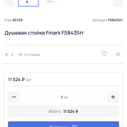
Код:
80729
Артикул:
FS8435H
Душевая стойка Fmark FS8435H
0
0 отзывов
11 524 ₽
шт
шт
Итого:
11 524 ₽