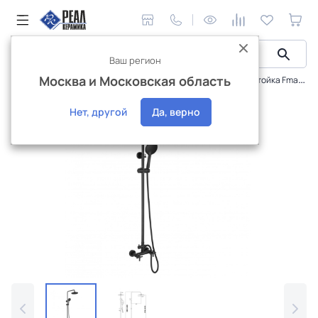
Ваш регион
Москва и Московская область
Сантехника и аксессуары
Смесители
Душевая стойка Fmark FS8435H
Интернет-магазин
Нет, другой
Да, верно