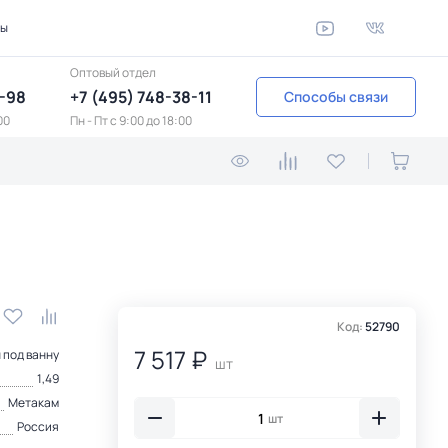
ты
Оптовый отдел
1-98
+7 (495) 748-38-11
Способы связи
00
Пн - Пт c 9:00 до 18:00
Код:
52790
7 517 ₽
 под ванну
шт
1,49
Метакам
шт
Россия