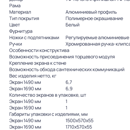
Рама
Материал
Алюминиевый профиль
Тип покрытия
Полимерное окрашивание
Цвет
Белый
Фурнитура
Ножки с подпятниками
Регулируемые алюминиевые
Ручки
Хромированная ручка-клипс
Особенности конструктива
Возможность присоединения торцевого модуля
Крепление экрана к стене
Возможность обхода сантехнических коммуникаций
Вес изделия нетто, кг
Экран 1490 мм
6,7
Экран 1690 мм
6,9
Количество экранов в упаковке, шт
Экран 1490 мм
1
Экран 1690 мм
1
Габариты упаковки с изделиями, мм
Экран 1490 мм
1500х570х55
Экран 1690 мм
1710х570х55