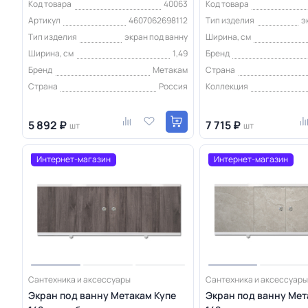
Код товара
40063
Код товара
Артикул
4607062698112
Тип изделия
э
Тип изделия
экран под ванну
Ширина, см
Ширина, см
1,49
Бренд
Бренд
Метакам
Страна
Страна
Россия
Коллекция
5 892 ₽
7 715 ₽
шт
шт
Интернет-магазин
Интернет-магазин
Сантехника и аксессуары
Сантехника и аксессуары
Экран под ванну Метакам Купе
Экран под ванну Мет