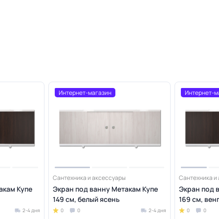
Интернет-магазин
Интернет-м
Сантехника и аксессуары
Сантехника и
акам Купе
Экран под ванну Метакам Купе
Экран под 
149 см, белый ясень
169 см, вен
2-4 дня
0
0
2-4 дня
0
0