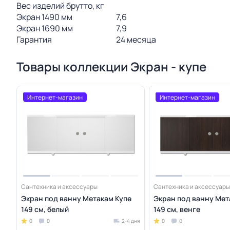
Вес изделий брутто, кг
Экран 1490 мм
7,6
Экран 1690 мм
7,9
Гарантия
24 месяца
Товары коллекции Экран - купе
Интернет-магазин
Интернет-магазин
Сантехника и аксессуары
Сантехника и аксессуары
Экран под ванну Метакам Купе
Экран под ванну Мет
149 см, белый
149 см, венге
0
0
2-4 дня
0
0