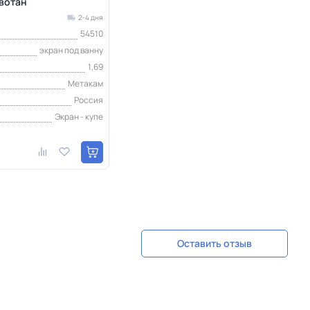
 вотан
2-4 дня
54510
экран под ванну
1,69
Метакам
Россия
Экран - купе
Оставить отзыв