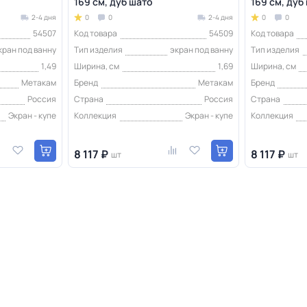
169 см, дуб шато
169 см, дуб
2-4 дня
0
0
2-4 дня
0
0
54507
Код товара
54509
Код товара
кран под ванну
Тип изделия
экран под ванну
Тип изделия
1,49
Ширина, см
1,69
Ширина, см
Метакам
Бренд
Метакам
Бренд
Россия
Страна
Россия
Страна
Экран - купе
Коллекция
Экран - купе
Коллекция
8 117 ₽
8 117 ₽
шт
шт