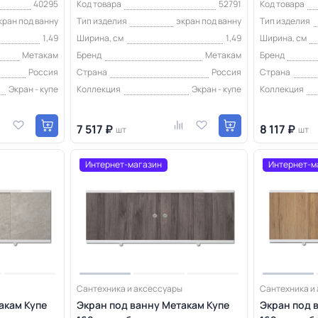
40295
Код товара
52791
Код товара
кран под ванну
Тип изделия
экран под ванну
Тип изделия
1,49
Ширина, см
1,49
Ширина, см
Метакам
Бренд
Метакам
Бренд
Россия
Страна
Россия
Страна
Экран - купе
Коллекция
Экран - купе
Коллекция
7 517 ₽
8 117 ₽
шт
шт
Интернет-магазин
Интернет-м
Сантехника и аксессуары
Сантехника и
акам Купе
Экран под ванну Метакам Купе
Экран под 