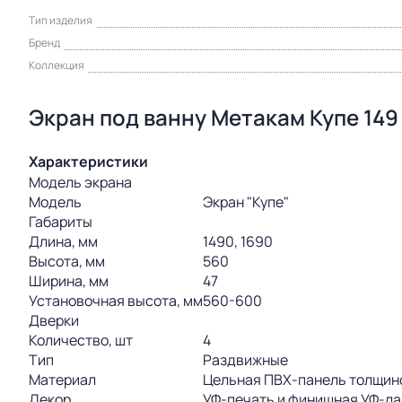
Тип изделия
Бренд
Коллекция
Экран под ванну Метакам Купе 149
Характеристики
Модель экрана
Модель
Экран "Купе"
Габариты
Длина, мм
1490, 1690
Высота, мм
560
Ширина, мм
47
Установочная высота, мм
560-600
Дверки
Количество, шт
4
Тип
Раздвижные
Материал
Цельная ПВХ-панель толщино
Декор
УФ-печать и финишная УФ-л