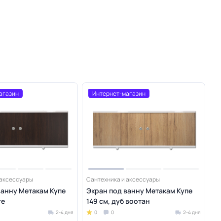
агазин
Интернет-магазин
 аксессуары
Сантехника и аксессуары
ванну Метакам Купе
Экран под ванну Метакам Купе
ге
149 см, дуб воотан
2-4 дня
0
0
2-4 дня