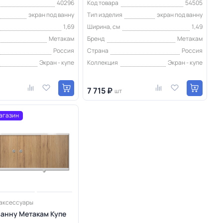
40296
Код товара
54505
экран под ванну
Тип изделия
экран под ванну
1,69
Ширина, см
1,49
Метакам
Бренд
Метакам
Россия
Страна
Россия
Экран - купе
Коллекция
Экран - купе
7 715 ₽
шт
агазин
 аксессуары
ванну Метакам Купе