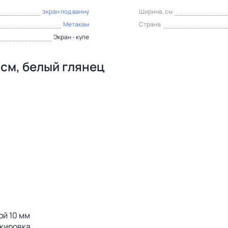
экран под ванну
Ширина, см
Метакам
Страна
Экран - купе
 см, белый глянец
й 10 мм
акировка