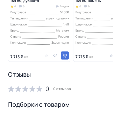
149 см, дуб шато
149 см, камень
0
0
2-4 дня
0
0
Код товара
54506
Код товара
Тип изделия
экран под ванну
Тип изделия
э
Ширина, см
1,49
Ширина, см
Бренд
Метакам
Бренд
Страна
Россия
Страна
Коллекция
Экран - купе
Коллекция
7 715 ₽
7 715 ₽
шт
шт
Отзывы
0
0 отзывов
Подборки с товаром