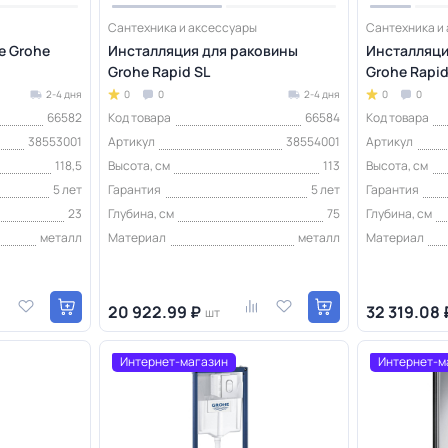
Сантехника и аксессуары
Сантехника и
е Grohe
Инсталляция для раковины
Инсталляция
Grohe Rapid SL
Grohe Rapid
2-4 дня
0
0
2-4 дня
0
0
66582
Код товара
66584
Код товара
38553001
Артикул
38554001
Артикул
118,5
Высота, см
113
Высота, см
5 лет
Гарантия
5 лет
Гарантия
23
Глубина, см
75
Глубина, см
металл
Материал
металл
Материал
20 922.99 ₽
32 319.08 
шт
Интернет-магазин
Интернет-м