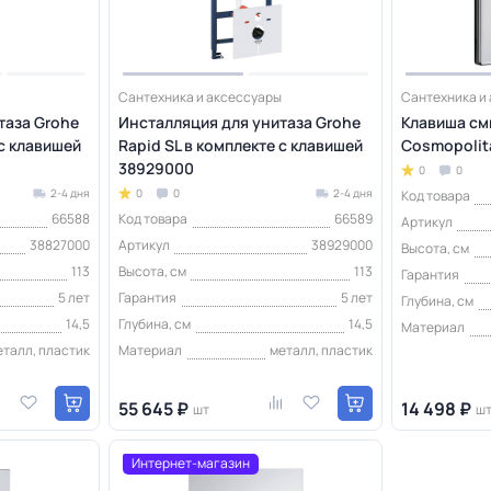
Сантехника и аксессуары
Сантехника и
таза Grohe
Инсталляция для унитаза Grohe
Клавиша см
 с клавишей
Rapid SL в комплекте с клавишей
Cosmopolit
38929000
0
0
2-4 дня
0
0
2-4 дня
Код товара
66588
Код товара
66589
Артикул
38827000
Артикул
38929000
Высота, см
113
Высота, см
113
Гарантия
5 лет
Гарантия
5 лет
Глубина, см
14,5
Глубина, см
14,5
Материал
еталл, пластик
Материал
металл, пластик
55 645 ₽
14 498 ₽
шт
ш
Интернет-магазин