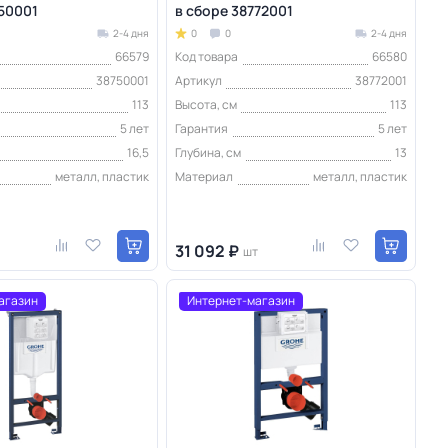
750001
в сборе 38772001
2-4 дня
0
0
2-4 дня
66579
Код товара
66580
38750001
Артикул
38772001
113
Высота, см
113
5 лет
Гарантия
5 лет
16,5
Глубина, см
13
металл, пластик
Материал
металл, пластик
31 092 ₽
шт
агазин
Интернет-магазин