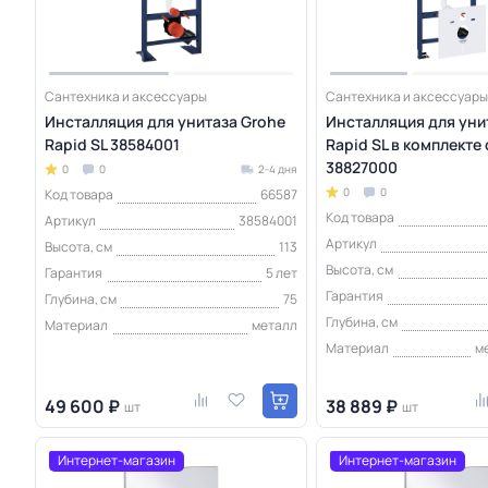
Сантехника и аксессуары
Сантехника и аксессуары
Инсталляция для унитаза Grohe
Инсталляция для уни
Rapid SL 38584001
Rapid SL в комплекте
38827000
0
0
2-4 дня
0
0
Код товара
66587
Код товара
Артикул
38584001
Артикул
Высота, см
113
Высота, см
Гарантия
5 лет
Гарантия
Глубина, см
75
Глубина, см
Материал
металл
Материал
м
49 600 ₽
38 889 ₽
шт
шт
Интернет-магазин
Интернет-магазин