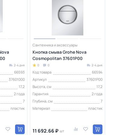
Сантехника и аксессуары
Nova
Кнопка смыва Grohe Nova
000
Cosmopolitan 37601P00
2-4 дня
0
0
2-4 дня
66593
Код товара
66594
37601000
Артикул
37601P00
17,2
Высота, см
17,2
2 года
Гарантия
2 года
7
Глубина, см
7
пластик
Материал
пластик
11 692.66 ₽
шт