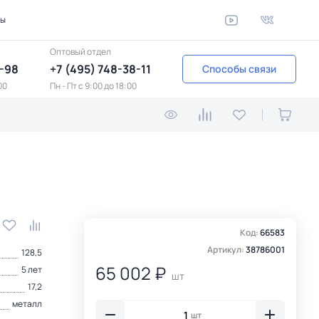
ты
Оптовый отдел
1-98
+7 (495) 748-38-11
Способы связи
00
Пн - Пт c 9:00 до 18:00
Код:
66583
Артикул:
38786001
128,5
65 002 ₽
5 лет
шт
17,2
металл
шт