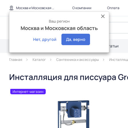
Москва и Московская область
О компании
Оплата
Ваш регион
Москва и Московская область
Нет, другой
Да, верно
Каталог
Дилерам
Акции
Статьи
Главная
Каталог
Сантехника и аксессуары
Инстaлляц
Инсталляция для писсуара Gr
Интернет-магазин