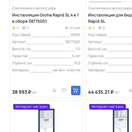
Сантехника и аксессуары
Сантехника и аксессуары
Инсталляция Grohe Rapid SL 4 в 1
Инсталляция для бид
в сборе 38775001
Rapid SL
0
0
2-4 дня
0
0
Код товара
66581
Код товара
Артикул
38775001
Артикул
Высота, см
113
Высота, см
Гарантия
5 лет
Гарантия
Глубина, см
16,5
Глубина, см
Материал
металл, пластик
Материал
38 993 ₽
44 435.21 ₽
шт
шт
Интернет-магазин
Интернет-магазин