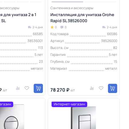
 аксессуары
Сантехника и аксессуары
 для унитаза 2 в 1
Инсталляция для унитаза Grohe
 SL
Rapid SL 38526000
2-4 дня
0
0
2-4 дня
66585
Код товара
66586
38536001
Артикул
38526000
113
Высота, см
82
5 лет
Гарантия
5 лет
23
Глубина, см
15
металл
Материал
металл
₽
78 270 ₽
шт
шт
агазин
Интернет-магазин