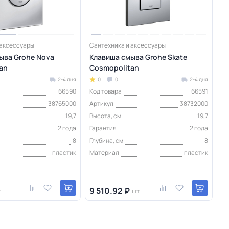
 аксессуары
Сантехника и аксессуары
ыва Grohe Nova
Клавиша смыва Grohe Skate
an
Cosmopolitan
2-4 дня
0
0
2-4 дня
66590
Код товара
66591
38765000
Артикул
38732000
19,7
Высота, см
19,7
2 года
Гарантия
2 года
8
Глубина, см
8
пластик
Материал
пластик
9 510.92 ₽
т
шт