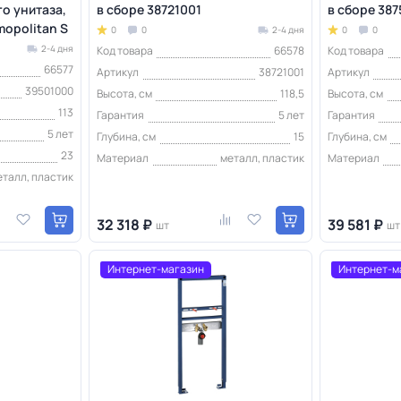
о унитаза,
в сборе 38721001
в сборе 38
mopolitan S
0
0
2-4 дня
0
0
2-4 дня
Код товара
66578
Код товара
66577
Артикул
38721001
Артикул
39501000
Высота, см
118,5
Высота, см
113
Гарантия
5 лет
Гарантия
5 лет
Глубина, см
15
Глубина, см
23
Материал
металл, пластик
Материал
еталл, пластик
32 318 ₽
39 581 ₽
шт
шт
Интернет-магазин
Интернет-м