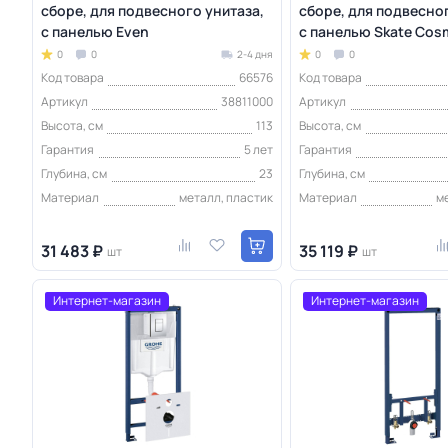
сборе, для подвесного унитаза,
сборе, для подвесног
с панелью Even
с панелью Skate Cos
0
0
2-4 дня
0
0
Код товара
66576
Код товара
Артикул
38811000
Артикул
Высота, см
113
Высота, см
Гарантия
5 лет
Гарантия
Глубина, см
23
Глубина, см
Материал
металл, пластик
Материал
м
31 483 ₽
35 119 ₽
шт
шт
Интернет-магазин
Интернет-магазин