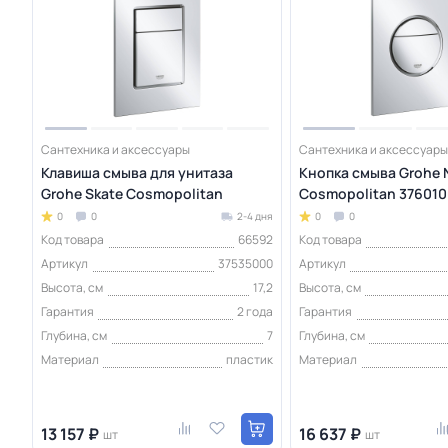
Сантехника и аксессуары
Сантехника и аксессуары
Клавиша смыва для унитаза
Кнопка смыва Grohe 
Grohe Skate Cosmopolitan
Cosmopolitan 37601
0
0
2-4 дня
0
0
Код товара
66592
Код товара
Артикул
37535000
Артикул
Высота, см
17,2
Высота, см
Гарантия
2 года
Гарантия
Глубина, см
7
Глубина, см
Материал
пластик
Материал
13 157 ₽
16 637 ₽
шт
шт