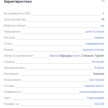
Характеристики
Истираемость (PEI)
3
Количество Лиц
10
Морозостойкая
да
Помещение
для гостиной
Рисунок
камень
Стиль
современный
Форма
прямоугольная
Область применения
Ванна
, Коридор,
Кухня
, Спальня, Туалет
Страна
Испания
Производитель
Azteca
Коллекция
Vulcano
Назначение
настенная
Основа
керамогранит
Поверхность
лаппатированная
Цвет
Коричневый
Размер, см
60x120