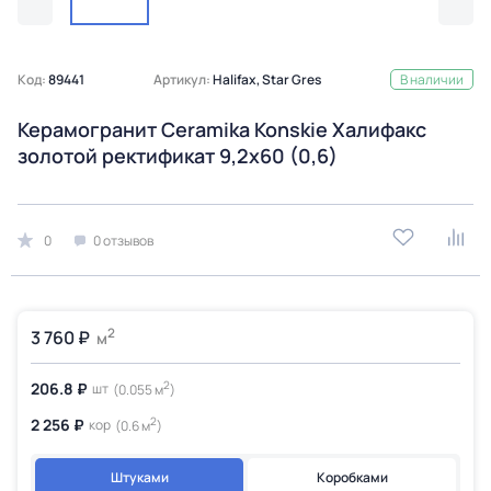
Код:
89441
Артикул:
Halifax, Star Gres
В наличии
Керамогранит Ceramika Konskie Халифакс
золотой ректификат 9,2x60 (0,6)
0
0 отзывов
2
3 760 ₽
м
2
206.8 ₽
шт
(0.055 м
)
2
2 256 ₽
кор
(0.6 м
)
Штуками
Коробками