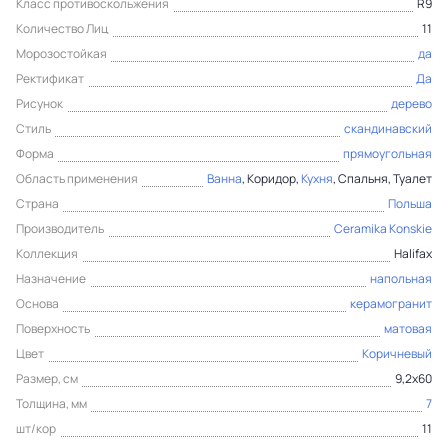
Класс противоскольжения
R9
Количество Лиц
11
Морозостойкая
да
Ректификат
Да
Рисунок
дерево
Стиль
скандинавский
Форма
прямоугольная
Область применения
Ванна
, Коридор,
Кухня
, Спальня, Туалет
Страна
Польша
Производитель
Ceramika Konskie
Коллекция
Halifax
Назначение
напольная
Основа
керамогранит
Поверхность
матовая
Цвет
Коричневый
Размер, см
9,2x60
Толщина, мм
7
шт/кор
11