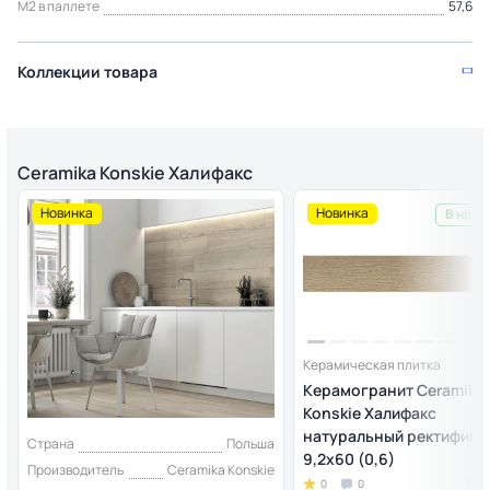
М2 в паллете
57,6
Коллекции товара
Ceramika Konskie Халифакс
Новинка
Новинка
В нали
Керамическая плитка
Керамогранит Ceramika
Konskie Халифакс
натуральный ректифика
Страна
Польша
9,2x60 (0,6)
Производитель
Ceramika Konskie
0
0