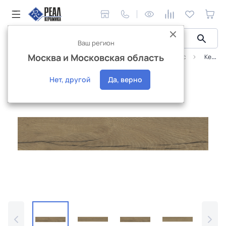
Ваш регион
Москва и Московская область
Керамическая плитка
Ceramika Konskie
Халифакс
Керамогранит Ceramika Konskie Халифакс золотой ректификат 9,2x60 (0,6)
Новинка
Нет, другой
Да, верно