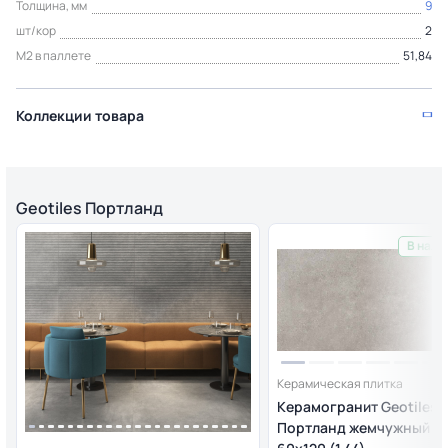
Толщина, мм
9
шт/кор
2
М2 в паллете
51,84
Коллекции товара
Geotiles Портланд
В нали
Керамическая плитка
Керамогранит Geotiles
Портланд жемчужный