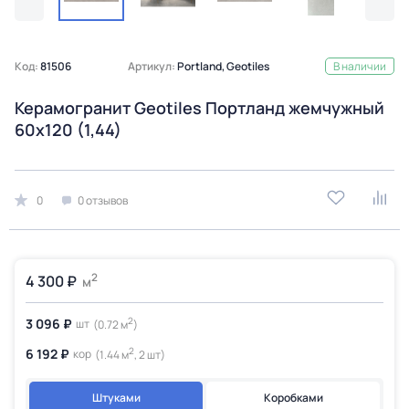
Код:
81506
Артикул:
Portland, Geotiles
В наличии
Керамогранит Geotiles Портланд жемчужный
60x120 (1,44)
0
0 отзывов
2
4 300 ₽
м
2
3 096 ₽
шт
(0.72 м
)
2
6 192 ₽
кор
(1.44 м
, 2 шт)
Штуками
Коробками