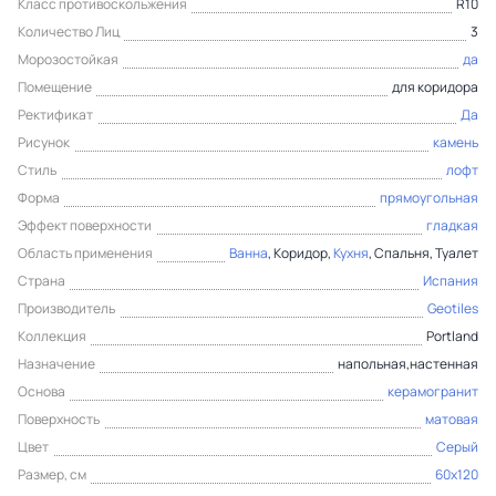
Класс противоскольжения
R10
Количество Лиц
3
Морозостойкая
да
Помещение
для коридора
Ректификат
Да
Рисунок
камень
Стиль
лофт
Форма
прямоугольная
Эффект поверхности
гладкая
Область применения
Ванна
, Коридор,
Кухня
, Спальня, Туалет
Страна
Испания
Производитель
Geotiles
Коллекция
Portland
Назначение
напольная,настенная
Основа
керамогранит
Поверхность
матовая
Цвет
Серый
Размер, см
60x120