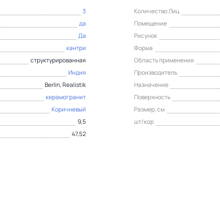
3
Количество Лиц
да
Помещение
Да
Рисунок
кантри
Форма
структурированная
Область применения
Индия
Производитель
Berlin, Realistik
Назначение
керамогранит
Поверхность
Коричневый
Размер, см
9,5
шт/кор
47,52