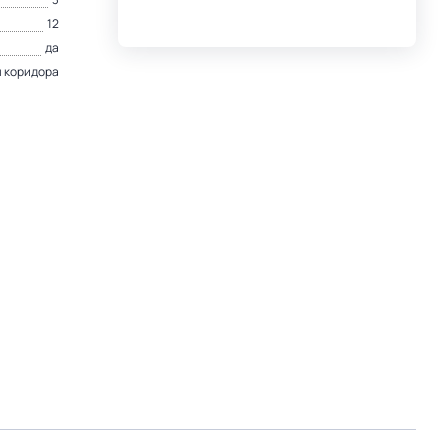
12
да
я коридора