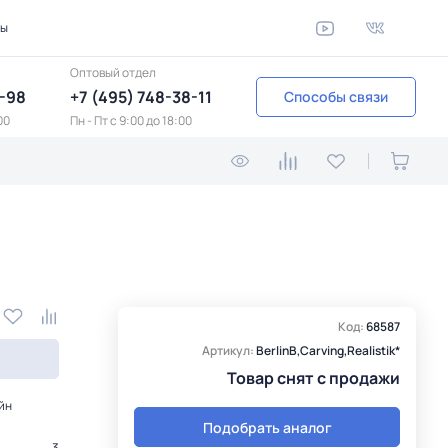
ты
Оптовый отдел
1-98
+7 (495) 748-38-11
Способы связи
00
Пн - Пт c 9:00 до 18:00
Код:
68587
Артикул:
BerlinB,Carving,Realistik*
Товар снят с продажи
йн
Подобрать аналог
3