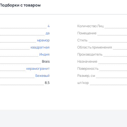
Подборки с товаром
4
Количество Лиц
да
Помещение
мрамор
Стиль
квадратная
Область применения
Индия
Производитель
Brais
Назначение
керамогранит
Поверхность
Бежевый
Размер, см
8,5
шт/кор