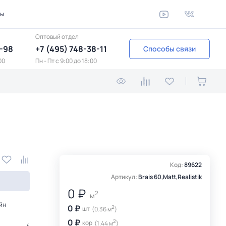
ты
Оптовый отдел
1-98
+7 (495) 748-38-11
Способы связи
00
Пн - Пт c 9:00 до 18:00
Код:
89622
Артикул:
Brais 60,Matt,Realistik
0 ₽
2
м
йн
0 ₽
2
шт
(0.36 м
)
0 ₽
2
кор
(1.44 м
)
4