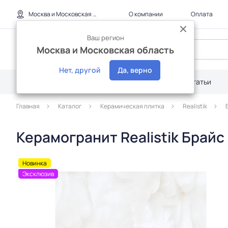
Москва и Московская область
О компании
Оплата
Ваш регион
Москва и Московская область
Нет, другой
Да, верно
Каталог
Дилерам
Акции
Статьи
Главная
Каталог
Керамическая плитка
Realistik
Керамогранит Realistik Брайс
Новинка
Эксклюзив