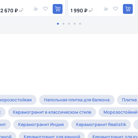
2 670 ₽
2
1 990 ₽
2
м
м
 морозостойкая
Напольная плитка для балкона
Плитка
k
Керамогранит в классическом стиле
Морозостойкий
нит
Керамогранит Индия
Керамогранит Realistik
тиной
Керамогранит для ванной
Керамогранит для к