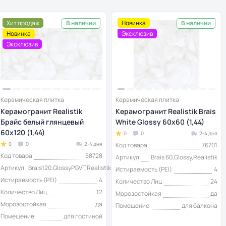
Хит продаж
Новинка
В наличии
В наличии
Новинка
Эксклюзив
Эксклюзив
Керамическая плитка
Керамическая плитка
Керамогранит Realistik
Керамогранит Realistik Brais
Брайс белый глянцевый
White Glossy 60x60 (1,44)
60x120 (1,44)
0
0
2-4 дня
0
0
2-4 дня
Код товара
76701
Код товара
58728
Артикул
Brais 60,Glossy,Realistik
Артикул
Brais120,GlossyPGVT,Realistik
Истираемость (PEI)
4
Истираемость (PEI)
4
Количество Лиц
24
Количество Лиц
12
Морозостойкая
да
Морозостойкая
да
Помещение
для балкона
Помещение
для гостиной