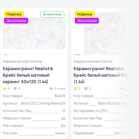
Новинка
Новинка
В наличии
Эксклюзив
Эксклюзив
Керамическая плитка
Керамическая плитка
Керамогранит Realistik
Керамогранит Realistik
Брайс белый матовый
Брайс белый матовый 60x60
карвинг 60x120 (1,44)
(1,44)
0
0
2-4 дня
0
0
2-4 дня
Код товара
84625
Код товара
89622
Артикул
Brais120,Carving,Realistik
Артикул
Brais 60,Matt,Realistik
Количество Лиц
12
Истираемость (PEI)
4
Морозостойкая
да
Количество Лиц
24
Ректификат
Да
Морозостойкая
да
Рисунок
оникс
Помещение
для балкона