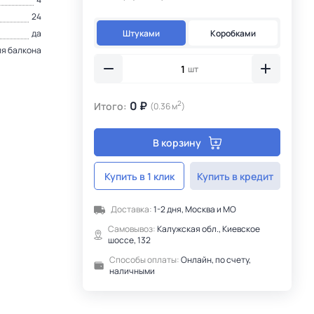
24
Штуками
Коробками
да
ля балкона
шт
0 ₽
2
Итого:
(0.36 м
)
В корзину
Купить в 1 клик
Купить в кредит
Доставка:
1-2 дня, Москва и МО
Самовывоз:
Калужская обл., Киевское
шоссе, 132
Способы оплаты:
Онлайн, по счету,
наличными