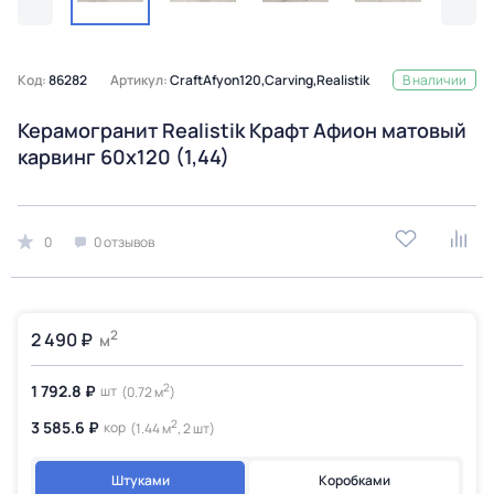
Код:
86282
Артикул:
CraftAfyon120,Carving,Realistik
В наличии
Керамогранит Realistik Крафт Афион матовый
карвинг 60x120 (1,44)
0
0 отзывов
2
2 490 ₽
м
2
1 792.8 ₽
шт
(0.72 м
)
2
3 585.6 ₽
кор
(1.44 м
, 2 шт)
Штуками
Коробками