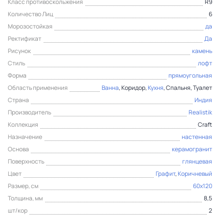
Класс противоскольжения
R9
Количество Лиц
6
Морозостойкая
да
Ректификат
Да
Рисунок
камень
Стиль
лофт
Форма
прямоугольная
Область применения
Ванна
, Коридор,
Кухня
, Спальня, Туалет
Страна
Индия
Производитель
Realistik
Коллекция
Craft
Назначение
настенная
Основа
керамогранит
Поверхность
глянцевая
Цвет
Графит
,
Коричневый
Размер, см
60x120
Толщина, мм
8,5
шт/кор
2