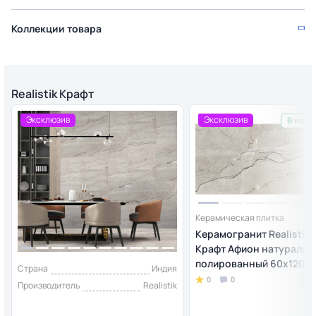
Коллекции товара
Realistik Крафт
Эксклюзив
Эксклюзив
В нали
Керамическая плитка
Керамогранит Realistik
Крафт Афион натуральн
полированный 60x120 (1
Страна
Индия
0
0
Производитель
Realistik