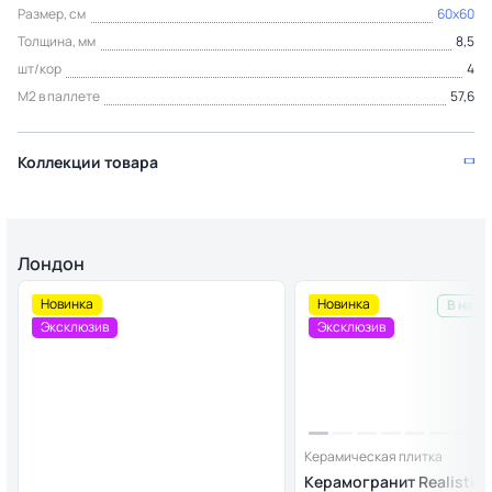
Размер, см
60x60
Толщина, мм
8,5
шт/кор
4
М2 в паллете
57,6
Коллекции товара
Лондон
Новинка
Новинка
В нали
Эксклюзив
Эксклюзив
Керамическая плитка
Керамогранит Realistik