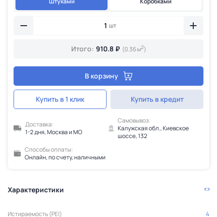
Штуками
Коробками
шт
2
Итого:
910.8 ₽
(0.36 м
)
В корзину
Купить в 1 клик
Купить в кредит
Самовывоз:
Доставка:
Калужская обл., Киевское
1-2 дня, Москва и МО
шоссе, 132
Способы оплаты:
Онлайн, по счету, наличными
Характеристики
Истираемость (PEI)
4