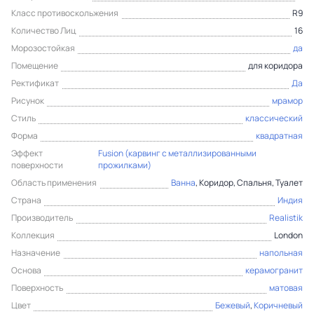
Класс противоскольжения
R9
Количество Лиц
16
Морозостойкая
да
Помещение
для коридора
Ректификат
Да
Рисунок
мрамор
Стиль
классический
Форма
квадратная
Эффект
Fusion (карвинг с металлизированными
поверхности
прожилками)
Область применения
Ванна
, Коридор, Спальня, Туалет
Страна
Индия
Производитель
Realistik
Коллекция
London
Назначение
напольная
Основа
керамогранит
Поверхность
матовая
Цвет
Бежевый
,
Коричневый