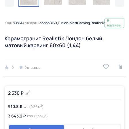
В
Код:
89861
Артикул:
LondonBi60,Fusion/MattCarving,Realistik
наличии
Керамогранит Realistik Лондон белый
матовый карвинг 60x60 (1,44)
0
0 отзывов
2
2 530 ₽
м
2
910.8 ₽
шт
(0.36 м
)
2
3 643.2 ₽
кор
(1.44 м
)