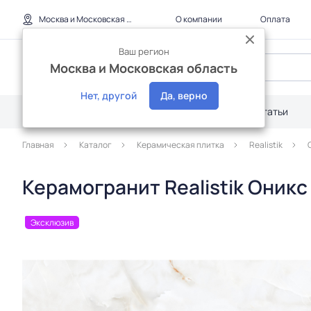
Москва и Московская область
О компании
Оплата
Ваш регион
Москва и Московская область
Нет, другой
Да, верно
Каталог
Дилерам
Акции
Статьи
Главная
Каталог
Керамическая плитка
Realistik
Керамогранит Realistik Оник
Эксклюзив