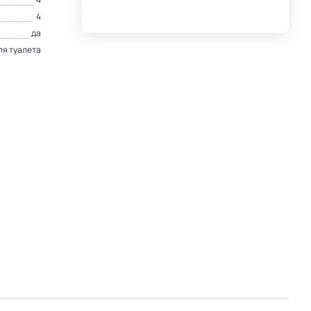
4
да
ля туалета