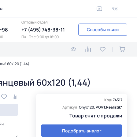
ты
Оптовый отдел
1-98
+7 (495) 748-38-11
Способы связи
00
Пн - Пт c 9:00 до 18:00
ый 60x120 (1,44)
нцевый 60x120 (1,44)
Код:
74317
Артикул:
Onyx120, PGVT,Realistik*
Товар снят с продажи
йн
Подобрать аналог
4