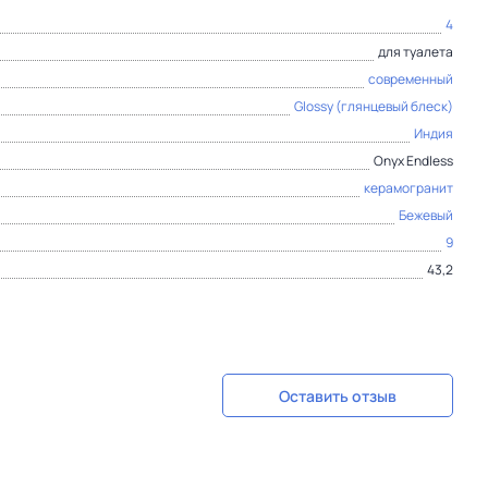
4
для туалета
современный
Glossy (глянцевый блеск)
Индия
Onyx Endless
керамогранит
Бежевый
9
43,2
Оставить отзыв