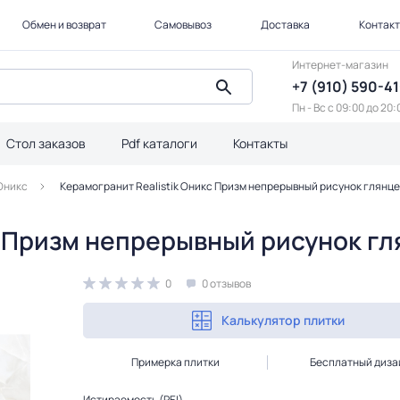
Обмен и возврат
Самовывоз
Доставка
Контак
Интернет-магазин
+7 (910) 590-4
Пн - Вс с 09:00 до 20:
Стол заказов
Pdf каталоги
Контакты
Оникс
Керамогранит Realistik Оникс Призм непрерывный рисунок глянцев
с Призм непрерывный рисунок гля
0
0 отзывов
Калькулятор плитки
Примерка плитки
Бесплатный диза
Истираемость (PEI)