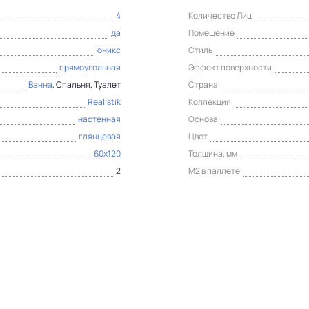
4
Количество Лиц
да
Помещение
оникс
Стиль
прямоугольная
Эффект поверхности
Ванна
, Спальня, Туалет
Страна
Realistik
Коллекция
настенная
Основа
глянцевая
Цвет
60x120
Толщина, мм
2
М2 в паллете