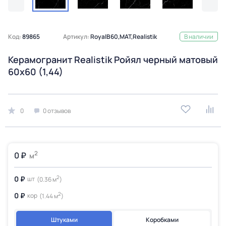
Код:
89865
Артикул:
RoyalB60,MAT,Realistik
В наличии
Керамогранит Realistik Ройял черный матовый
60x60 (1,44)
0
0 отзывов
2
0 ₽
м
2
0 ₽
шт
(0.36 м
)
2
0 ₽
кор
(1.44 м
)
Штуками
Коробками