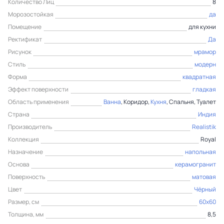
Количество Лиц
8
Морозостойкая
да
Помещение
для кухни
Ректификат
Да
Рисунок
мрамор
Стиль
модерн
Форма
квадратная
Эффект поверхности
гладкая
Область применения
Ванна
, Коридор,
Кухня
, Спальня, Туалет
Страна
Индия
Производитель
Realistik
Коллекция
Royal
Назначение
напольная
Основа
керамогранит
Поверхность
матовая
Цвет
Чёрный
Размер, см
60x60
Толщина, мм
8,5