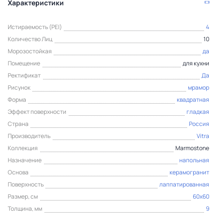
Характеристики
Истираемость (PEI)
4
Количество Лиц
10
Морозостойкая
да
Помещение
для кухни
Ректификат
Да
Рисунок
мрамор
Форма
квадратная
Эффект поверхности
гладкая
Страна
Россия
Производитель
Vitra
Коллекция
Marmostone
Назначение
напольная
Основа
керамогранит
Поверхность
лаппатированная
Размер, см
60x60
Толщина, мм
9