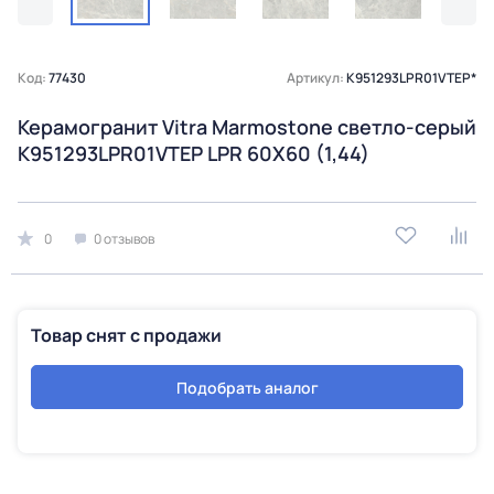
Код:
77430
Артикул:
K951293LPR01VTEP*
Керамогранит Vitra Marmostone светло-серый
K951293LPR01VTEP LPR 60X60 (1,44)
0
0 отзывов
Товар снят с продажи
Подобрать аналог