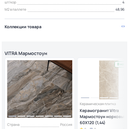
шт/кор
4
М2 в паллете
48,96
Коллекции товара
VITRA Мармостоун
В нали
Керамическая плитка
Керамогранит Vitra
Мармостоун норковый 
60X120 (1,44)
Страна
Россия