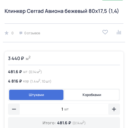
Клинкер Cerrad Авиона бежевый 80x17,5 (1,4)
0
0 отзывов
2
3 440 ₽
м
2
481.6 ₽
шт
(0.14 м
)
2
4 816 ₽
кор
(1.4 м
, 10 шт)
Штуками
Коробками
шт
2
Итого:
481.6 ₽
(0.14 м
)