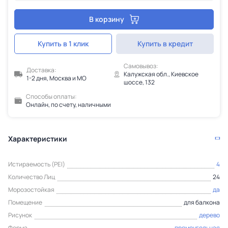
В корзину
Купить в 1 клик
Купить в кредит
Самовывоз:
Доставка:
Калужская обл., Киевское
1-2 дня, Москва и МО
шоссе, 132
Способы оплаты:
Онлайн, по счету, наличными
Характеристики
Истираемость (PEI)
4
Количество Лиц
24
Морозостойкая
да
Помещение
для балкона
Рисунок
дерево
Форма
прямоугольная