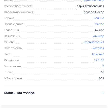
Эффект поверхности
структурированная
Область применения
Терраса, Фасад
Страна
Польша
Производитель
Cerrad
Коллекция
Aviona
Назначение
клинкер
Основа
керамогранит
Поверхность
матовая
Цвет
Бежевый
Размер, см
17,5x80
Толщина, мм
8
шт/кор
10
М2 в паллете
67,2
Коллекции товара