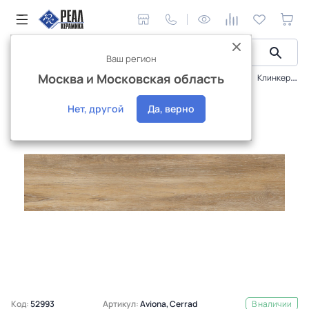
Ваш регион
Москва и Московская область
Керамическая плитка
Плитка Cerrad
Авиона
Клинкер Cerrad Авиона бежевый 80x17,5 (1,4)
Хит продаж
Нет, другой
Да, верно
Код:
52993
Артикул:
Aviona, Cerrad
В наличии