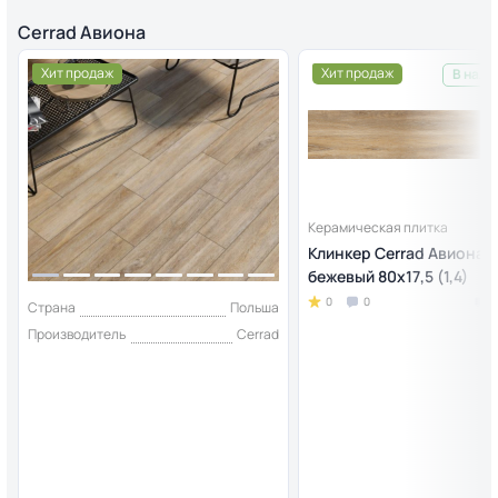
Cerrad Авиона
Хит продаж
Хит продаж
В нали
Керамическая плитка
Клинкер Cerrad Авиона
бежевый 80x17,5 (1,4)
0
0
Страна
Польша
Производитель
Cerrad