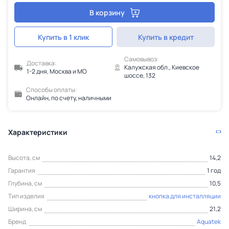
В корзину
Купить в 1 клик
Купить в кредит
Самовывоз:
Доставка:
Калужская обл., Киевское
1-2 дня, Москва и МО
шоссе, 132
Способы оплаты:
Онлайн, по счету, наличными
Характеристики
Высота, см
14,2
Гарантия
1 год
Глубина, см
10,5
Тип изделия
кнопка для инсталляции
Ширина, см
21,2
Бренд
Aquatek