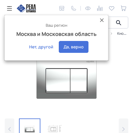
Ваш регион
Москва и Московская область
Сантехника и аксессуары
Инстaлляционные системы
Кнопка Aquatek Small хром глянец квадрат TDI-0000005
Нет, другой
Да, верно