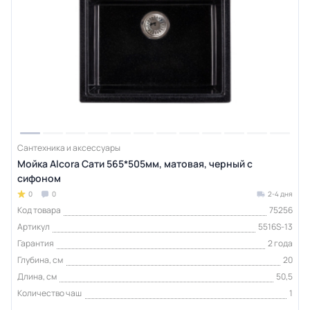
Сантехника и аксессуары
Мойка Alcora Сати 565*505мм, матовая, черный с
сифоном
0
0
2-4 дня
Код товара
75256
Артикул
5516S-13
Гарантия
2 года
Глубина, см
20
Длина, см
50,5
Количество чаш
1