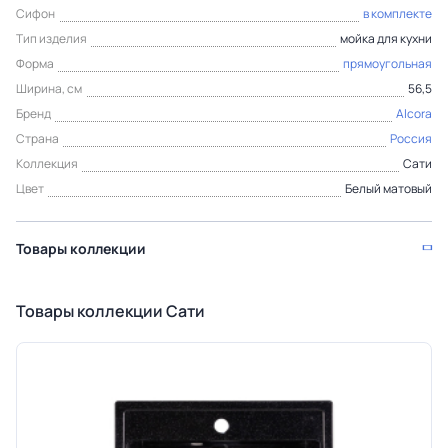
Сифон
в комплекте
Тип изделия
мойка для кухни
Форма
прямоугольная
Ширина, см
56,5
Бренд
Alcora
Страна
Россия
Коллекция
Сати
Цвет
Белый матовый
Товары коллекции
Товары коллекции Сати