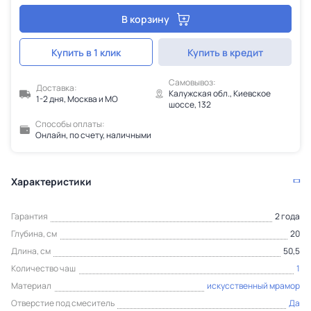
В корзину
Купить в 1 клик
Купить в кредит
Самовывоз:
Доставка:
Калужская обл., Киевское
1-2 дня, Москва и МО
шоссе, 132
Способы оплаты:
Онлайн, по счету, наличными
Характеристики
Гарантия
2 года
Глубина, см
20
Длина, см
50,5
Количество чаш
1
Материал
искусственный мрамор
Отверстие под смеситель
Да