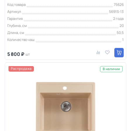
Код товара
75626
Артикул
5691S-13
Гарантия
2 года
Глубина, см
20
Длина, см
50,5
Количество чаш
1
5 800 ₽
шт
Распродажа
В наличии