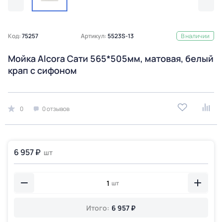
Код:
75257
Артикул:
5523S-13
В наличии
Мойка Alcora Сати 565*505мм, матовая, белый
крап с сифоном
0
0 отзывов
6 957 ₽
шт
шт
Итого:
6 957 ₽