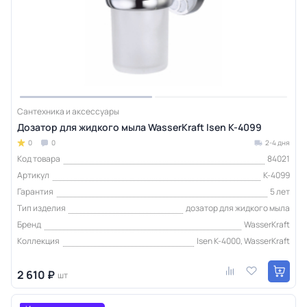
Сантехника и аксессуары
Дозатор для жидкого мыла WasserKraft Isen K-4099
0
0
2-4 дня
Код товара
84021
Артикул
K-4099
Гарантия
5 лет
Тип изделия
дозатор для жидкого мыла
Бренд
WasserKraft
Коллекция
Isen K-4000, WasserKraft
2 610 ₽
шт