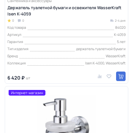
Сантехника и аксессуары
Держатель туалетной бумаги и освежителя WasserKraft
Isen K-4059
0
0
2-4 дня
Код товара
84020
Артикул
K-4059
Гарантия
5 лет
Тип изделия
держатель туалетной бумаги
Бренд
WasserKraft
Коллекция
Isen K-4000, WasserKraft
6 420 ₽
шт
Интернет-магазин