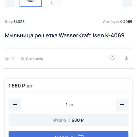
Код:
84026
Артикул:
K-4069
Мыльница решетка WasserKraft Isen K-4069
0
0 отзывов
1 680 ₽
шт
шт
Итого:
1 680 ₽