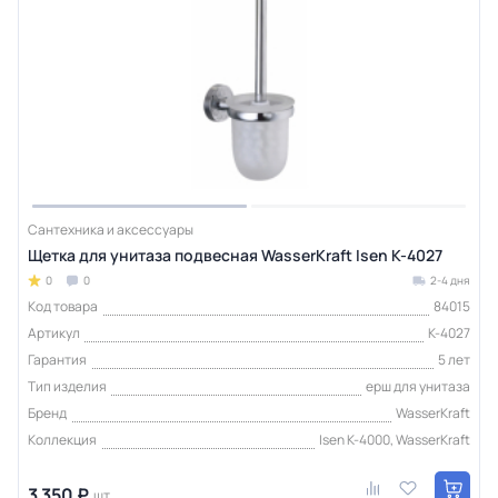
Сантехника и аксессуары
Щетка для унитаза подвесная WasserKraft Isen K-4027
0
0
2-4 дня
Код товара
84015
Артикул
K-4027
Гарантия
5 лет
Тип изделия
ерш для унитаза
Бренд
WasserKraft
Коллекция
Isen K-4000, WasserKraft
3 350 ₽
шт