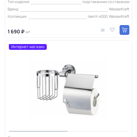
Тип изделия
подстаканник со стаканом
Бренд
WasserKraft
Коллекция
Isen K-4000, WasserKraft
1 690 ₽
шт
Интернет-магазин