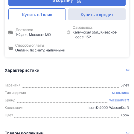
В корзину
Купить в 1 клик
Купить в кредит
Самовывоз:
Доставка:
Калужская обл., Киевское
1-2 дня, Москва и МО
шоссе, 132
Способы оплаты:
Онлайн, по счету, наличными
Характеристики
Гарантия
5 лет
Тип изделия
мыльница
Бренд
WasserKraft
Коллекция
Isen K-4000, WasserKraft
Цвет
Хром
Товары коллекции