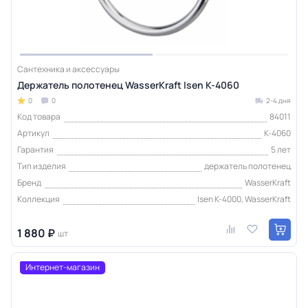
Сантехника и аксессуары
Держатель полотенец WasserKraft Isen K-4060
0
0
2-4 дня
Код товара
84011
Артикул
K-4060
Гарантия
5 лет
Тип изделия
держатель полотенец
Бренд
WasserKraft
Коллекция
Isen K-4000, WasserKraft
1 880 ₽
шт
Интернет-магазин