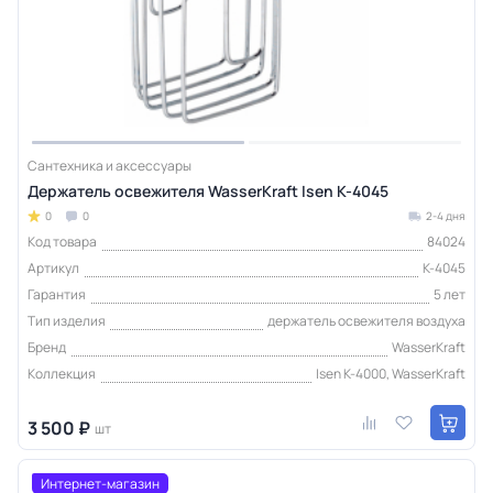
Сантехника и аксессуары
Держатель освежителя WasserKraft Isen K-4045
0
0
2-4 дня
Код товара
84024
Артикул
K-4045
Гарантия
5 лет
Тип изделия
держатель освежителя воздуха
Бренд
WasserKraft
Коллекция
Isen K-4000, WasserKraft
3 500 ₽
шт
Интернет-магазин