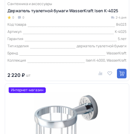
Сантехника и аксессуары
Держатель туалетной бумаги WasserKraft Isen K-4025
0
0
2-4 дня
Код товара
84023
Артикул
K-4025
Гарантия
5 лет
Тип изделия
держатель туалетной бумаги
Бренд
WasserKraft
Коллекция
Isen K-4000, WasserKraft
2 220 ₽
шт
Интернет-магазин