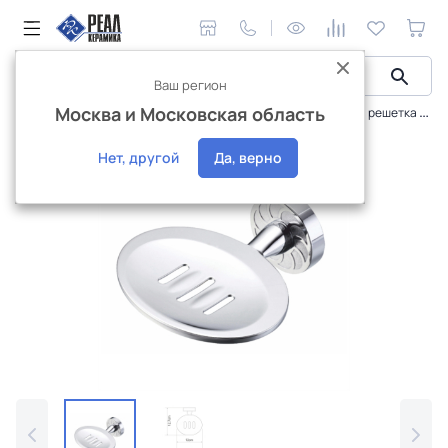
Ваш регион
Москва и Московская область
Сантехника и аксессуары
Аксессуары
Мыльница решетка WasserKraft Isen K-4069
Интернет-магазин
Нет, другой
Да, верно