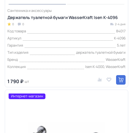
Сантехника и аксессуары
Держатель туалетной бумаги WasserKraft Isen K-4096
0
0
2-4 дня
Код товара
84017
Артикул
K-4096
Гарантия
5 лет
Тип изделия
держатель туалетной бумаги
Бренд
WasserKraft
Коллекция
Isen K-4000, WasserKraft
1 790 ₽
шт
Интернет-магазин