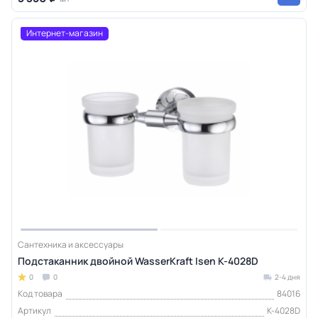
Интернет-магазин
Сантехника и аксессуары
Подстаканник двойной WasserKraft Isen K-4028D
0
0
2-4 дня
Код товара
84016
Артикул
K-4028D