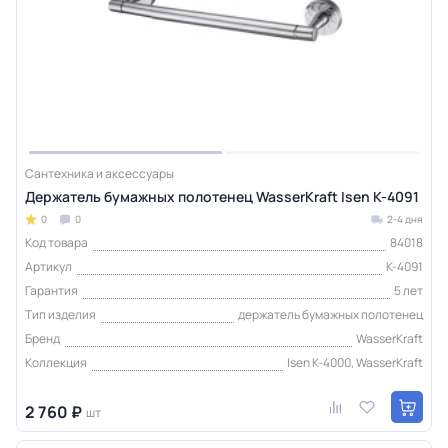
Сантехника и аксессуары
Держатель бумажных полотенец WasserKraft Isen K-4091
0
0
2-4 дня
Код товара
84018
Артикул
K-4091
Гарантия
5 лет
Тип изделия
держатель бумажных полотенец
Бренд
WasserKraft
Коллекция
Isen K-4000, WasserKraft
2 760 ₽
шт