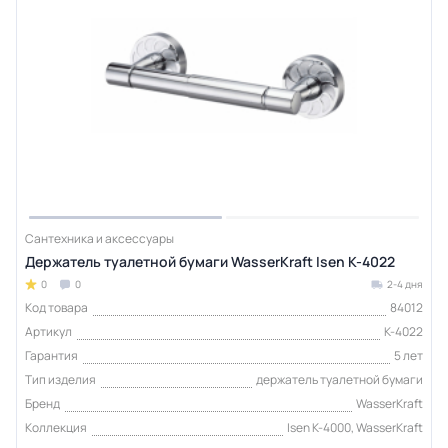
Сантехника и аксессуары
Держатель туалетной бумаги WasserKraft Isen K-4022
0
0
2-4 дня
Код товара
84012
Артикул
K-4022
Гарантия
5 лет
Тип изделия
держатель туалетной бумаги
Бренд
WasserKraft
Коллекция
Isen K-4000, WasserKraft