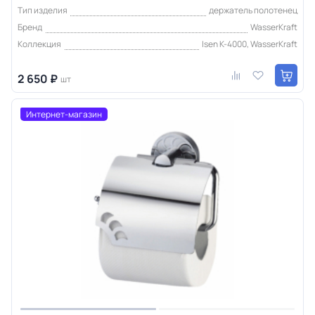
Тип изделия
держатель полотенец
Бренд
WasserKraft
Коллекция
Isen K-4000, WasserKraft
2 650 ₽
шт
Интернет-магазин