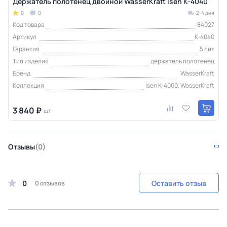
Держатель полотенец двойной WasserKraft Isen K-4040
0
0
2-4 дня
Код товара
84027
Артикул
K-4040
Гарантия
5 лет
Тип изделия
держатель полотенец
Бренд
WasserKraft
Коллекция
Isen K-4000, WasserKraft
3 840 ₽
шт
Отзывы
(0)
0
Оставить отзыв
0 отзывов