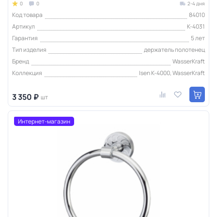
0
0
2-4 дня
Код товара
84010
Артикул
K-4031
Гарантия
5 лет
Тип изделия
держатель полотенец
Бренд
WasserKraft
Коллекция
Isen K-4000, WasserKraft
3 350 ₽
шт
Интернет-магазин