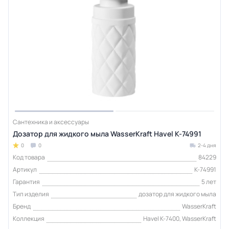
Сантехника и аксессуары
Дозатор для жидкого мыла WasserKraft Havel K-74991
0
0
2-4 дня
Код товара
84229
Артикул
K-74991
Гарантия
5 лет
Тип изделия
дозатор для жидкого мыла
Бренд
WasserKraft
Коллекция
Havel K-7400, WasserKraft