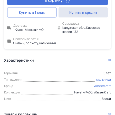
В корзину
Купить в 1 клик
Купить в кредит
Самовывоз:
Доставка:
Калужская обл., Киевское
1-2 дня, Москва и МО
шоссе, 132
Способы оплаты:
Онлайн, по счету, наличными
Характеристики
Гарантия
5 лет
Тип изделия
мыльница
Бренд
WasserKraft
Коллекция
Havel K-7400, WasserKraft
Цвет
Белый
Товары коллекции