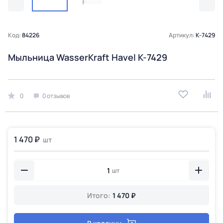
Код:
84226
Артикул:
K-7429
Мыльница WasserKraft Havel K-7429
0
0 отзывов
1 470 ₽
шт
шт
Итого:
1 470 ₽