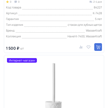
0
0
2-4 дня
Код товара
84227
Артикул
K-7428
Гарантия
5 лет
Тип изделия
стакан для зубных щеток
Бренд
WasserKraft
Коллекция
Havel K-7400, WasserKraft
1 500 ₽
шт
Интернет-магазин