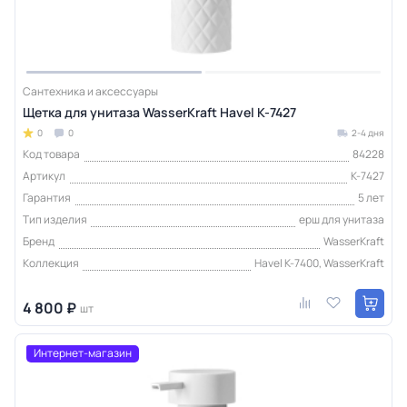
Сантехника и аксессуары
Щетка для унитаза WasserKraft Havel K-7427
0
0
2-4 дня
Код товара
84228
Артикул
K-7427
Гарантия
5 лет
Тип изделия
ерш для унитаза
Бренд
WasserKraft
Коллекция
Havel K-7400, WasserKraft
4 800 ₽
шт
Интернет-магазин