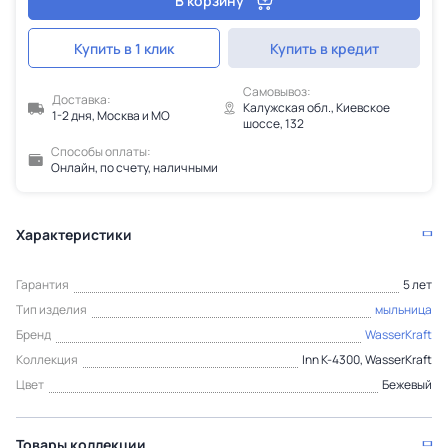
В корзину
Купить в 1 клик
Купить в кредит
Самовывоз:
Доставка:
Калужская обл., Киевское
1-2 дня, Москва и МО
шоссе, 132
Способы оплаты:
Онлайн, по счету, наличными
Характеристики
Гарантия
5 лет
Тип изделия
мыльница
Бренд
WasserKraft
Коллекция
Inn K-4300, WasserKraft
Цвет
Бежевый
Товары коллекции