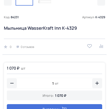
Код:
84231
Артикул:
K-4329
Мыльница WasserKraft Inn K-4329
0
0 отзывов
1 070 ₽
шт
шт
Итого:
1 070 ₽