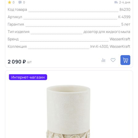
0
0
2-4 дня
Код товара
84230
Артикул
K-4399
Гарантия
5 лет
Тип изделия
дозатор для жидкого мыла
Бренд
WasserKraft
Коллекция
Inn K-4300, WasserKraft
2 090 ₽
шт
Интернет-магазин