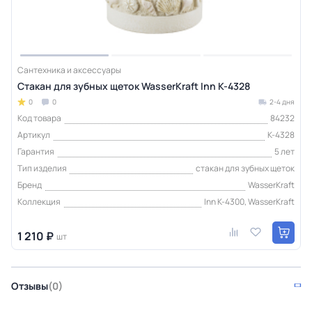
Сантехника и аксессуары
Стакан для зубных щеток WasserKraft Inn K-4328
0
0
2-4 дня
Код товара
84232
Артикул
K-4328
Гарантия
5 лет
Тип изделия
стакан для зубных щеток
Бренд
WasserKraft
Коллекция
Inn K-4300, WasserKraft
1 210 ₽
шт
Отзывы
(0)