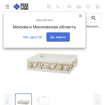
Ваш регион
Москва и Московская область
Сантехника и аксессуары
Аксессуары
Мыльница WasserKraft Inn K-4329
Интернет-магазин
Нет, другой
Да, верно