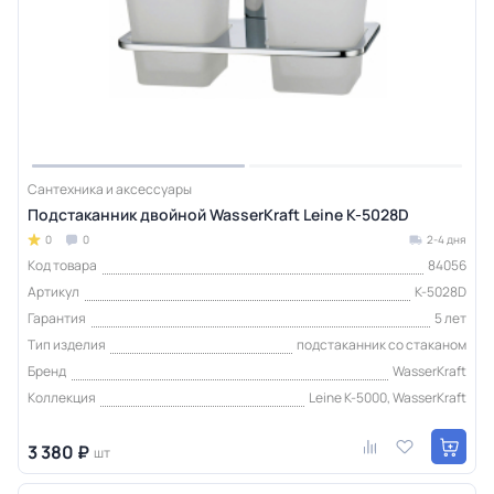
Сантехника и аксессуары
Подстаканник двойной WasserKraft Leine K-5028D
0
0
2-4 дня
Код товара
84056
Артикул
K-5028D
Гарантия
5 лет
Тип изделия
подстаканник со стаканом
Бренд
WasserKraft
Коллекция
Leine K-5000, WasserKraft
3 380 ₽
шт