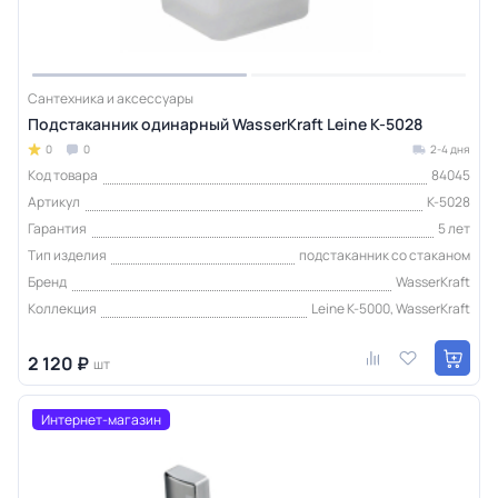
Сантехника и аксессуары
Подстаканник одинарный WasserKraft Leine K-5028
0
0
2-4 дня
Код товара
84045
Артикул
K-5028
Гарантия
5 лет
Тип изделия
подстаканник со стаканом
Бренд
WasserKraft
Коллекция
Leine K-5000, WasserKraft
2 120 ₽
шт
Интернет-магазин