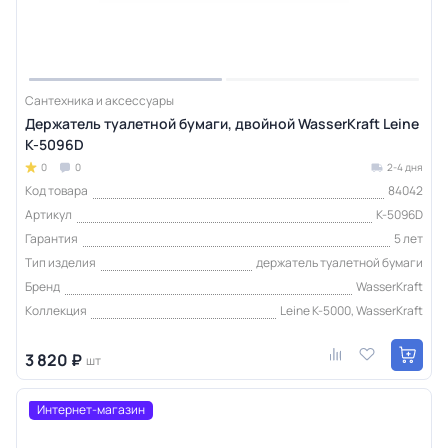
Сантехника и аксессуары
Держатель туалетной бумаги, двойной WasserKraft Leine
K-5096D
0
0
2-4 дня
Код товара
84042
Артикул
K-5096D
Гарантия
5 лет
Тип изделия
держатель туалетной бумаги
Бренд
WasserKraft
Коллекция
Leine K-5000, WasserKraft
3 820 ₽
шт
Интернет-магазин