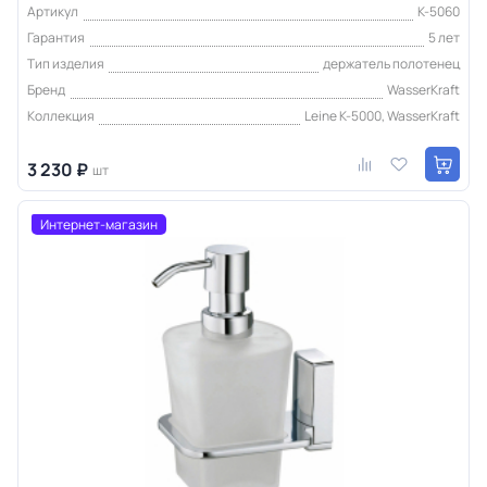
Артикул
K-5060
Гарантия
5 лет
Тип изделия
держатель полотенец
Бренд
WasserKraft
Коллекция
Leine K-5000, WasserKraft
3 230 ₽
шт
Интернет-магазин