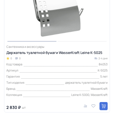
Сантехника и аксессуары
Держатель туалетной бумаги WasserKraft Leine K-5025
0
0
2-4 дня
Код товара
84053
Артикул
K-5025
Гарантия
5 лет
Тип изделия
держатель туалетной бумаги
Бренд
WasserKraft
Коллекция
Leine K-5000, WasserKraft
2 830 ₽
шт