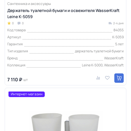
Сантехника и аксессуары
Держатель туалетной бумаги и освежителя WasserKraft
Leine K-5059
0
0
2-4 дня
Код товара
84055
Артикул
K-5059
Гарантия
5 лет
Тип изделия
держатель туалетной бумаги
Бренд
WasserKraft
Коллекция
Leine K-5000, WasserKraft
7 110 ₽
шт
Интернет-магазин