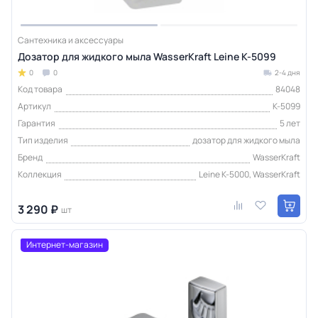
Сантехника и аксессуары
Дозатор для жидкого мыла WasserKraft Leine K-5099
0
0
2-4 дня
Код товара
84048
Артикул
K-5099
Гарантия
5 лет
Тип изделия
дозатор для жидкого мыла
Бренд
WasserKraft
Коллекция
Leine K-5000, WasserKraft
3 290 ₽
шт
Интернет-магазин