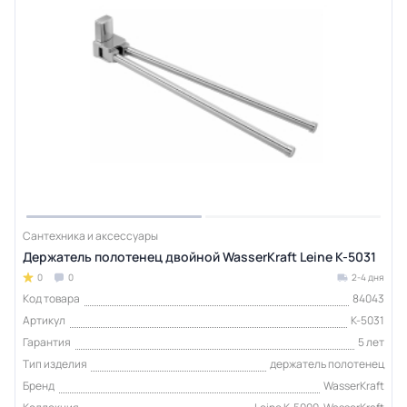
Сантехника и аксессуары
Держатель полотенец двойной WasserKraft Leine K-5031
0
0
2-4 дня
Код товара
84043
Артикул
K-5031
Гарантия
5 лет
Тип изделия
держатель полотенец
Бренд
WasserKraft