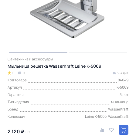
Сантехника и аксессуары
Мыльница решетка WasserKraft Leine K-5069
0
0
2-4 дня
Код товара
84049
Артикул
K-5069
Гарантия
5 лет
Тип изделия
мыльница
Бренд
WasserKraft
Коллекция
Leine K-5000, WasserKraft
2 120 ₽
шт