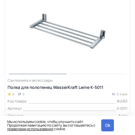
Сантехника и аксессуары
Полка для полотенец WasserKraft Leine K-5011
0
0
2-4 дня
Код товара
84063
Артикул
K-5011
Гарантия
5 лет
Мы используем cookie, чтобы улучшить сайт.
Тип изделия
полка
Ok
Продолжая навигацию по сайту, вы соглашаетесь с
правилами использования
cookie.
Бренд
WasserKraft