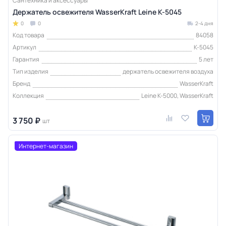
Сантехника и аксессуары
Держатель освежителя WasserKraft Leine K-5045
0
0
2-4 дня
Код товара
84058
Артикул
K-5045
Гарантия
5 лет
Тип изделия
держатель освежителя воздуха
Бренд
WasserKraft
Коллекция
Leine K-5000, WasserKraft
3 750 ₽
шт
Интернет-магазин