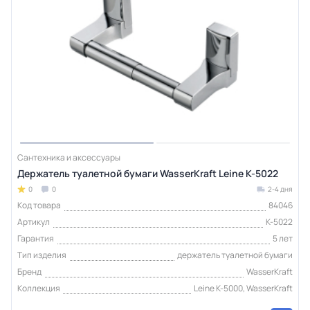
Сантехника и аксессуары
Держатель туалетной бумаги WasserKraft Leine K-5022
0
0
2-4 дня
Код товара
84046
Артикул
K-5022
Гарантия
5 лет
Тип изделия
держатель туалетной бумаги
Бренд
WasserKraft
Коллекция
Leine K-5000, WasserKraft