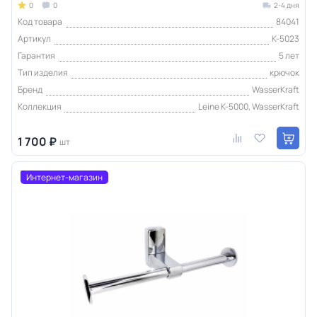
0
0
2-4 дня
Код товара
84041
Артикул
K-5023
Гарантия
5 лет
Тип изделия
крючок
Бренд
WasserKraft
Коллекция
Leine K-5000, WasserKraft
1 700 ₽
шт
Интернет-магазин