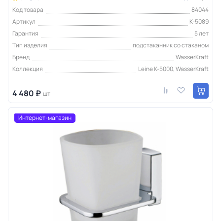
Код товара
84044
Артикул
K-5089
Гарантия
5 лет
Тип изделия
подстаканник со стаканом
Бренд
WasserKraft
Коллекция
Leine K-5000, WasserKraft
4 480 ₽
шт
Интернет-магазин