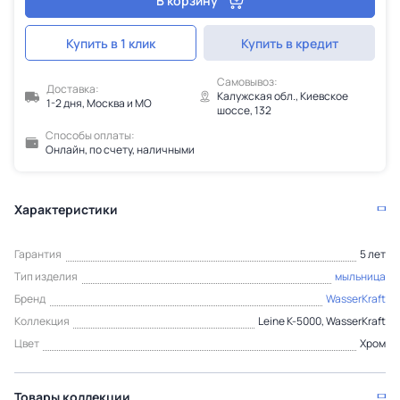
В корзину
Купить в 1 клик
Купить в кредит
Самовывоз:
Доставка:
Калужская обл., Киевское
1-2 дня, Москва и МО
шоссе, 132
Способы оплаты:
Онлайн, по счету, наличными
Характеристики
Гарантия
5 лет
Тип изделия
мыльница
Бренд
WasserKraft
Коллекция
Leine K-5000, WasserKraft
Цвет
Хром
Товары коллекции