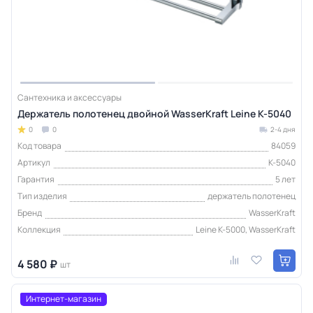
Сантехника и аксессуары
Держатель полотенец двойной WasserKraft Leine K-5040
0
0
2-4 дня
Код товара
84059
Артикул
K-5040
Гарантия
5 лет
Тип изделия
держатель полотенец
Бренд
WasserKraft
Коллекция
Leine K-5000, WasserKraft
4 580 ₽
шт
Интернет-магазин