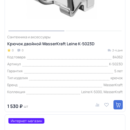
Сантехника и аксессуары
Крючок двойной WasserKraft Leine K-5023D
0
0
2-4 дня
Код товара
84062
Артикул
K-5023D
Гарантия
5 лет
Тип изделия
крючок
Бренд
WasserKraft
Коллекция
Leine K-5000, WasserKraft
1 530 ₽
шт
Интернет-магазин