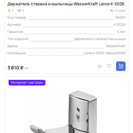
Держатель стакана и мыльницы WasserKraft Leine K-5026
0
0
2-4 дня
Код товара
84061
Артикул
K-5026
Гарантия
5 лет
Тип изделия
держатель стакана/мыльницы
Бренд
WasserKraft
Коллекция
Leine K-5000, WasserKraft
3 810 ₽
шт
Интернет-магазин