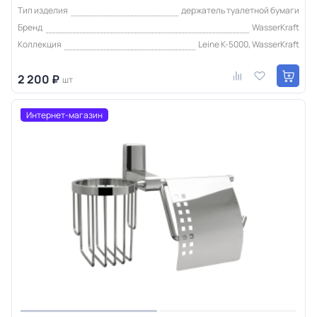
Тип изделия
держатель туалетной бумаги
Бренд
WasserKraft
Коллекция
Leine K-5000, WasserKraft
2 200 ₽
шт
Интернет-магазин