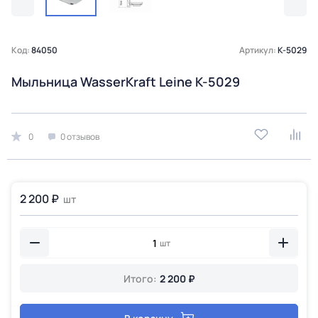
Код:
84050
Артикул:
K-5029
Мыльница WasserKraft Leine K-5029
0
0 отзывов
2 200 ₽
шт
шт
Итого:
2 200 ₽