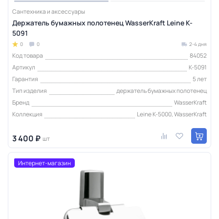
Сантехника и аксессуары
Держатель бумажных полотенец WasserKraft Leine K-
5091
0
0
2-4 дня
Код товара
84052
Артикул
K-5091
Гарантия
5 лет
Тип изделия
держатель бумажных полотенец
Бренд
WasserKraft
Коллекция
Leine K-5000, WasserKraft
3 400 ₽
шт
Интернет-магазин