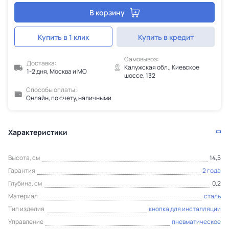
В корзину
Купить в 1 клик
Купить в кредит
Самовывоз:
Доставка:
Калужская обл., Киевское
1-2 дня, Москва и МО
шоссе, 132
Способы оплаты:
Онлайн, по счету, наличными
Характеристики
Высота, см
14,5
Гарантия
2 года
Глубина, см
0,2
Материал
сталь
Тип изделия
кнопка для инсталляции
Управление
пневматическое