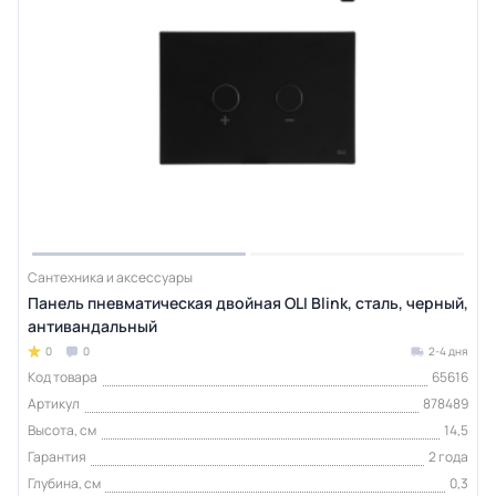
Сантехника и аксессуары
Панель пневматическая двойная OLI Blink, сталь, черный,
антивандальный
0
0
2-4 дня
Код товара
65616
Артикул
878489
Высота, см
14,5
Гарантия
2 года
Глубина, см
0,3