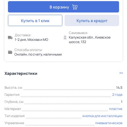
В корзину
Купить в 1 клик
Купить в кредит
Самовывоз:
Доставка:
Калужская обл., Киевское
1-2 дня, Москва и МО
шоссе, 132
Способы оплаты:
Онлайн, по счету, наличными
Характеристики
Высота, см
14,5
Гарантия
2 года
Глубина, см
1
Материал
пластик
Тип изделия
кнопка для инсталляции
Управление
пневматическое