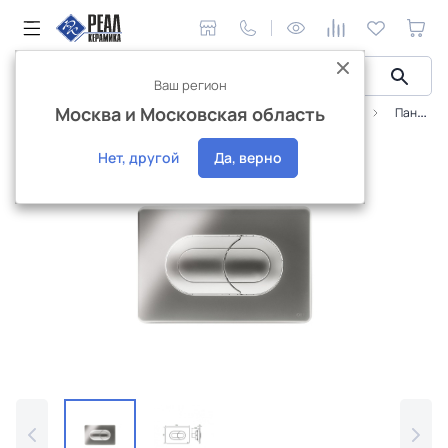
Ваш регион
Москва и Московская область
Сантехника и аксессуары
Инстaлляционные системы
Панель пневматическая двойная OLI Salina, пластик хром глянцевый
Интернет-магазин
Нет, другой
Да, верно