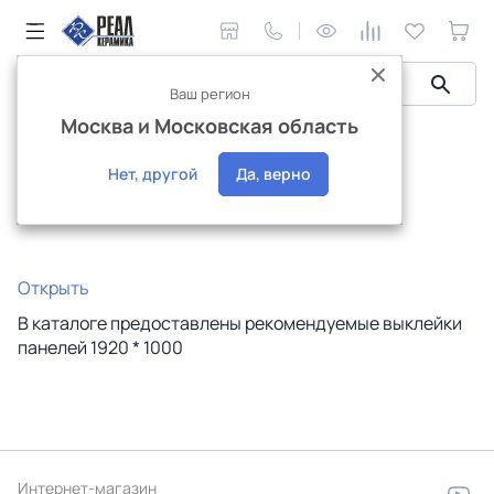
Ваш регион
Москва и Московская область
Керамическая плитка
Каталог выклейки панелей 2025
Каталог выклейки панелей 2025
Нет, другой
Да, верно
Открыть
В каталоге предоставлены рекомендуемые выклейки
панелей 1920 * 1000
Интернет-магазин